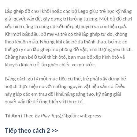
Lắp ghép đồ chơi khối hoặc các bộ Lego giúp trẻ học kỹ năng
giải quyết vấn đề, xây dựng trí tưởng tượng. Một bộ đồ chơi
xếp hình cũng là công cụ kết nối phụ huynh và con hiệu quả.
Khi mới bắt đầu, bố mẹ và trẻ có thể lắp ghép tự do, không
theo khuôn mẫu. Nhưng khi các bé đã thành thạo, bố mẹ có
thể gợi ý con lắp ghép mô phỏng đồ vật, hình tượng yêu thích.
Chẳng hạn bé 8 tuổi thích ôtô, bạn mua bộ xếp hình ôtô và
khuyến khích trẻ lắp ghép chiếc xe mơ ước.
Bằng cách gợi ý một mục tiêu cụ thể, trẻ phải xây dựng kế
hoạch thực hiện nó với những nguyên vật liệu sẵn có. Điều
này giúp các em trau dồi khả năng sáng tạo, kỹ năng giải
quyết vấn đề để ứng biến với thực tế.
Tú Anh
(Theo
Ez Play Toys
)/Nguồn: vnExpress
Tiếp theo cách 2 >>