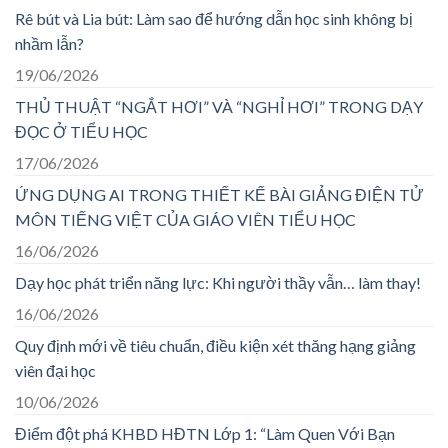
Rê bút và Lia bút: Làm sao để hướng dẫn học sinh không bị
nhầm lẫn?
19/06/2026
THỦ THUẬT “NGẮT HƠI” VÀ “NGHỈ HƠI” TRONG DẠY
ĐỌC Ở TIỂU HỌC
17/06/2026
ỨNG DỤNG AI TRONG THIẾT KẾ BÀI GIẢNG ĐIỆN TỬ
MÔN TIẾNG VIỆT CỦA GIÁO VIÊN TIỂU HỌC
16/06/2026
Dạy học phát triển năng lực: Khi người thầy vẫn… làm thay!
16/06/2026
Quy định mới về tiêu chuẩn, điều kiện xét thăng hạng giảng
viên đại học
10/06/2026
Điểm đột phá KHBD HĐTN Lớp 1: “Làm Quen Với Bạn