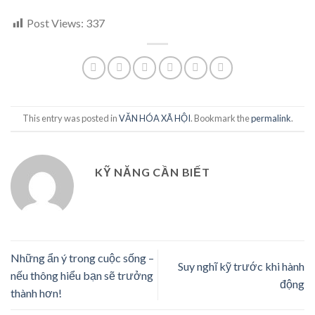
Post Views:
337
This entry was posted in
VĂN HÓA XÃ HỘI
. Bookmark the
permalink
.
KỸ NĂNG CẦN BIẾT
Những ẩn ý trong cuộc sống –
Suy nghĩ kỹ trước khi hành
nếu thông hiểu bạn sẽ trưởng
động
thành hơn!