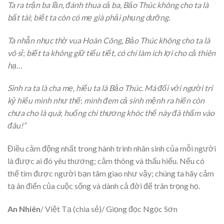
Ta ra trận ba lần, đánh thua cả ba, Bảo Thúc không cho ta là
bất tài
;
biết ta còn có mẹ già phải phụng dưỡng.
Ta nhẫn nhục thờ vua Hoàn Công, Bảo Thúc không cho ta là
vô sỉ
;
biết ta không giữ tiểu tiết, có chí làm ích lợi cho cả thiên
hạ…
Sinh ra ta là cha mẹ, hiểu ta là Bảo Thúc. Mà đối với người tri
kỷ hiểu mình như thế
;
mình đem cả sinh mệnh ra hiến còn
chưa cho là quá
;
huống chi thương khóc thế này đã thấm vào
đâu!”
Điều cảm động nhất trong hành trình nhân sinh của mỗi người
là được ai đó yêu thương; cảm thông và thấu hiểu. Nếu có
thể tìm được người bạn tâm giao như vậy; chúng ta hãy cảm
tạ ân điển của cuộc sống và dành cả đời để trân trọng họ.
An Nhiên
/ Việt Tạ (chia sẻ)/ Giọng đọc Ngọc Sơn