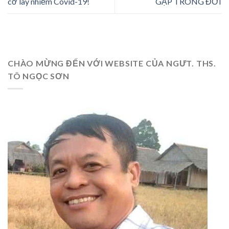
cơ lây nhiễm Covid-19!
GẶP TRONG ĐỜI
CHÀO MỪNG ĐẾN VỚI WEBSITE CỦA NGƯT. THS.
TÔ NGỌC SƠN