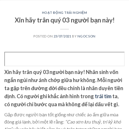
HOẠT ĐỘNG TRẢI NGHIỆM
Xin hãy trân quý 03 người bạn này!
POSTED ON
23/07/2021
BY
NGOCSON
Xin hãy trân quý 03 người bạn này!
Nhân sinh vốn
ngắn ngủi như ánh chớp giữa hư không. Mỗi người
ta gặp trên đường đời đều chính là nhân duyên tiền
định. Có người ghi khắc ảnh hình trong
trái tim
ta,
có người chỉ bước qua mà không để lại dấu vết gì.
Gặp được người bạn tốt giống như chiếc áo ấm giữa mùa
đông giá lạnh, bởi một lẽ rằng:
“Cao sơn lưu thuỷ, tri kỷ khó
tìm”,
vậy nên hãy biết cảm ân và trân trọng những người bạn