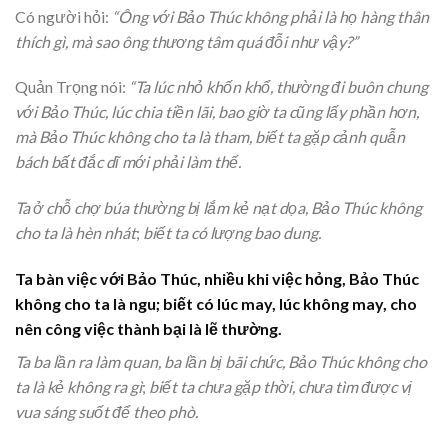
Có người hỏi:
“Ông với Bảo Thúc không phải là họ hàng thân
thích gì, mà sao ông thương tâm quá đỗi như vậy?”
Quản Trọng nói:
“Ta lúc nhỏ khốn khổ, thường đi buôn chung
với Bảo Thúc, lúc chia tiền lãi, bao giờ ta cũng lấy phần hơn,
mà Bảo Thúc không cho ta là tham, biết ta gặp cảnh quẫn
bách bất đắc dĩ mới phải làm thế.
Ta ở chỗ chợ búa thường bị lắm kẻ nạt dọa, Bảo Thúc không
cho ta là hèn nhát
;
biết ta có lượng bao dung.
Ta bàn việc với Bảo Thúc, nhiều khi việc hỏng, Bảo Thúc
không cho ta là ngu
;
biết có lúc may, lúc không may, cho
nên công việc thành bại là lẽ thường.
Ta ba lần ra làm quan, ba lần bị bãi chức, Bảo Thúc không cho
ta là kẻ không ra gì
;
biết ta chưa gặp thời, chưa tìm được vị
vua sáng suốt để theo phò.