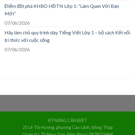
Điểm đột phá KHBD HĐTN Lớp 1: “Làm Quen Với Bạn
Mới”
07/06/2026
Hãy làm chủ quy trình dạy Tiếng Việt Lớp 1 – bộ sách Kết nối
tri thức với cuộc sống
07/06/2026
KỸ NĂNG CẦN BIẾT
25 Lê Thị Hường, phường Cao Lãnh, Đồng Tháp
Quản trị: Tô Ngọc Sơn. Điện thoại: 0939076466