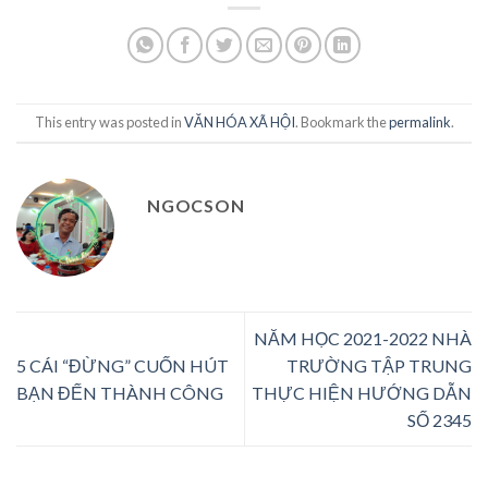
This entry was posted in
VĂN HÓA XÃ HỘI
. Bookmark the
permalink
.
NGOCSON
NĂM HỌC 2021-2022 NHÀ
5 CÁI “ĐỪNG” CUỐN HÚT
TRƯỜNG TẬP TRUNG
BẠN ĐẾN THÀNH CÔNG
THỰC HIỆN HƯỚNG DẪN
SỐ 2345