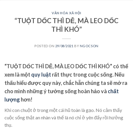
VĂN HÓA XÃ HỘI
“TUỘT DỐC THÌ DỄ, MÀ LEO DỐC
THÌ KHÓ”
POSTED ON
29/08/2021
BY
NGOCSON
“TUỘT DỐC THÌ DỄ, MÀ LEO DỐC THÌ KHÓ” có thể
xem là một
quy luật
rất thực trong cuộc sống. Nếu
thấu hiểu được quy này, chắc hẵn chúng ta sẽ mở ra
cho mình những ý tưởng sống hoàn hảo và
chất
lượng
hơn!
Khi con chuột ở trong một cái hũ toàn là gạo. Nó cảm thấy
cuộc sống thật an nhàn và thế là nó chỉ ở yên đấy rồi hưởng
thụ.