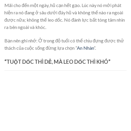
Mãi cho đến một ngày, hũ cạn hết gạo. Lúc này nó mới phát
hiện ra nó đang ở sâu dưới đáy hũ và không thể nào ra ngoài
được nữa; không thể leo dốc. Nó đành lực bất tòng tâm nhìn
ra bên ngoài và khóc.
Bạn nên ghi nhớ: Ở trong độ tuổi có thể chịu đựng được thử
thách của cuộc sống đừng lựa chọn “
An Nhàn
“.
“TUỘT DỐC THÌ DỄ, MÀ LEO DỐC THÌ KHÓ”