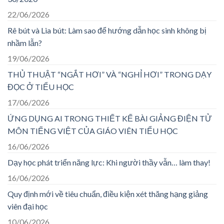
22/06/2026
Rê bút và Lia bút: Làm sao để hướng dẫn học sinh không bị
nhầm lẫn?
19/06/2026
THỦ THUẬT “NGẮT HƠI” VÀ “NGHỈ HƠI” TRONG DẠY
ĐỌC Ở TIỂU HỌC
17/06/2026
ỨNG DỤNG AI TRONG THIẾT KẾ BÀI GIẢNG ĐIỆN TỬ
MÔN TIẾNG VIỆT CỦA GIÁO VIÊN TIỂU HỌC
16/06/2026
Dạy học phát triển năng lực: Khi người thầy vẫn… làm thay!
16/06/2026
Quy định mới về tiêu chuẩn, điều kiện xét thăng hạng giảng
viên đại học
10/06/2026