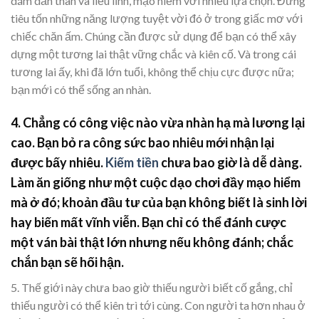
dám dấn thân và liều lĩnh, mạo hiểm với nhiều lựa chọn. Đừng
tiêu tốn những năng lượng tuyệt vời đó ở trong giấc mơ với
chiếc chăn ấm. Chúng cần được sử dụng để bạn có thể xây
dựng một tương lai thật vững chắc và kiên cố. Và trong cái
tương lai ấy, khi đã lớn tuổi, không thể chịu cực được nữa;
bạn mới có thể sống an nhàn.
4. Chẳng có công việc nào vừa nhàn hạ mà lương lại
cao. Bạn bỏ ra công sức bao nhiêu mới nhận lại
được bấy nhiêu.
Kiếm tiền
chưa bao giờ là dễ dàng.
Làm ăn giống như một cuộc dạo chơi đầy mạo hiểm
mà ở đó
;
khoản đầu tư của bạn không biết là sinh lời
hay biến mất vĩnh viễn. Bạn chỉ có thể đánh cược
một ván bài thật lớn nhưng nếu không đánh
;
chắc
chắn bạn sẽ hối hận.
5. Thế giới này chưa bao giờ thiếu người biết cố gắng, chỉ
thiếu người có thể kiên trì tới cùng. Con người ta hơn nhau ở