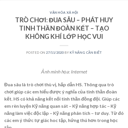
VĂN HÓA XÃ HỘI
TRÒ CHƠI: ĐUA SÂU – PHÁT HUY
TINH THẦN ĐOÀN KẾT – TẠO
KHÔNG KHÍ LỚP HỌC VUI
POSTED ON
27/11/2020
BY
KỸ NĂNG CẦN BIẾT
Ảnh minh họa: Internet
Đua sâu là trò chơi thù vị, hấp dẫn HS. Thông qua trò
chơi giúp các em hiểu được ý nghĩa của tinh thần đoàn
kết. HS có khả năng kết nối tinh thần đồng đội. Giúp các
em rèn luyện Kỹ năng quan sát – Kỹ năng hợp tác – Kỹ
năng làm việc độc lập – Kỹ năng phân tích – tư duy. Từ đó
các em ý thức tự giác hoc tập, hứng thú hơn trong học
tập
.