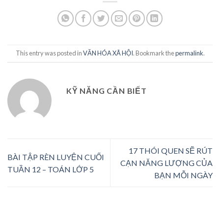
This entry was posted in
VĂN HÓA XÃ HỘI
. Bookmark the
permalink
.
KỸ NĂNG CẦN BIẾT
17 THÓI QUEN SẼ RÚT
BÀI TẬP RÈN LUYỆN CUỐI
CẠN NĂNG LƯỢNG CỦA
TUẦN 12 – TOÁN LỚP 5
BẠN MỖI NGÀY