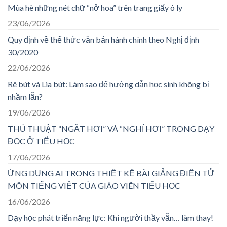
Mùa hè những nét chữ “nở hoa” trên trang giấy ô ly
23/06/2026
Quy định về thể thức văn bản hành chính theo Nghị định
30/2020
22/06/2026
Rê bút và Lia bút: Làm sao để hướng dẫn học sinh không bị
nhầm lẫn?
19/06/2026
THỦ THUẬT “NGẮT HƠI” VÀ “NGHỈ HƠI” TRONG DẠY
ĐỌC Ở TIỂU HỌC
17/06/2026
ỨNG DỤNG AI TRONG THIẾT KẾ BÀI GIẢNG ĐIỆN TỬ
MÔN TIẾNG VIỆT CỦA GIÁO VIÊN TIỂU HỌC
16/06/2026
Dạy học phát triển năng lực: Khi người thầy vẫn… làm thay!