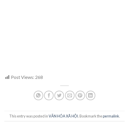
Post Views:
268
This entry was posted in
VĂN HÓA XÃ HỘI
. Bookmark the
permalink
.