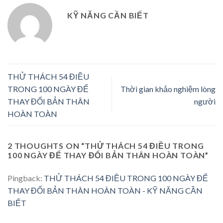
KỸ NĂNG CẦN BIẾT
THỬ THÁCH 54 ĐIỀU
TRONG 100 NGÀY ĐỂ
Thời gian khảo nghiệm lòng
THAY ĐỔI BẢN THÂN
người
HOÀN TOÀN
2 THOUGHTS ON “
THỬ THÁCH 54 ĐIỀU TRONG
100 NGÀY ĐỂ THAY ĐỔI BẢN THÂN HOÀN TOÀN
”
Pingback:
THỬ THÁCH 54 ĐIỀU TRONG 100 NGÀY ĐỂ
THAY ĐỔI BẢN THÂN HOÀN TOÀN - KỸ NĂNG CẦN
BIẾT