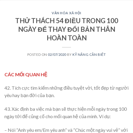
VĂN HÓA XÃ HỘI
THỬ THÁCH 54 ĐIỀU TRONG 100
NGÀY ĐỂ THAY ĐỔI BẢN THÂN
HOÀN TOÀN
POSTED ON
02/07/2020
BY
KỸ NĂNG CẦN BIẾT
CÁC MỐI QUAN HỆ
42. Tích cực tìm kiếm những điều tuyệt vời, tốt đẹp từ người
yêu hay bạn đời của bạn.
43. Xác định ba việc mà bạn sẽ thực hiện mỗi ngày trong 100
ngày tới để củng cố cho mối quan hệ của mình. Ví dụ:
– Nói “Anh yêu em/Em yêu anh” và “Chúc một ngày vui vẻ” với