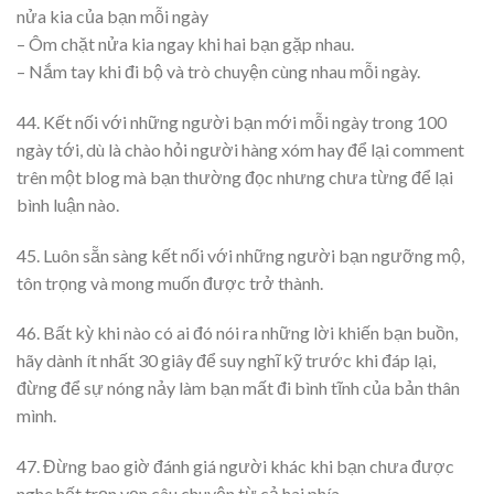
nửa kia của bạn mỗi ngày
– Ôm chặt nửa kia ngay khi hai bạn gặp nhau.
– Nắm tay khi đi bộ và trò chuyện cùng nhau mỗi ngày.
44. Kết nối với những người bạn mới mỗi ngày trong 100
ngày tới, dù là chào hỏi người hàng xóm hay để lại comment
trên một blog mà bạn thường đọc nhưng chưa từng để lại
bình luận nào.
45. Luôn sẵn sàng kết nối với những người bạn ngưỡng mộ,
tôn trọng và mong muốn được trở thành.
46. Bất kỳ khi nào có ai đó nói ra những lời khiến bạn buồn,
hãy dành ít nhất 30 giây để suy nghĩ kỹ trước khi đáp lại,
đừng để sự nóng nảy làm bạn mất đi bình tĩnh của bản thân
mình.
47. Đừng bao giờ đánh giá người khác khi bạn chưa được
nghe hết trọn vẹn câu chuyện từ cả hai phía.