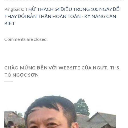
Pingback:
THỬ THÁCH 54 ĐIỀU TRONG 100 NGÀY ĐỂ
THAY ĐỔI BẢN THÂN HOÀN TOÀN - KỸ NĂNG CẦN
BIẾT
Comments are closed.
CHÀO MỪNG ĐẾN VỚI WEBSITE CỦA NGƯT. THS.
TÔ NGỌC SƠN