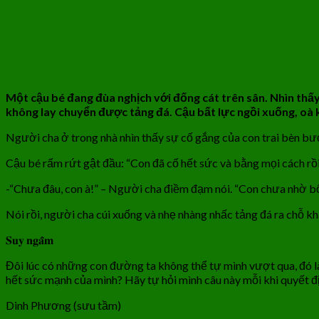
Một cậu bé đang đùa nghịch với đống cát trên sân. Nhìn thấy
không lay chuyển được tảng đá. Cậu bất lực ngồi xuống, oà 
Người cha ở trong nhà nhìn thấy sự cố gắng của con trai bèn bư
Cậu bé rấm rứt gật đầu: “Con đã cố hết sức và bằng mọi cách rồ
-“Chưa đâu, con à!” – Người cha điềm đạm nói. “Con chưa nhờ bố
Nói rồi, người cha cúi xuống và nhẹ nhàng nhấc tảng đá ra chỗ kh
𝐒𝐮𝐲 𝐧𝐠𝐚̂̃𝐦
Đôi lúc có những con đường ta không thể tự mình vượt qua, đó là
hết sức mạnh của mình? Hãy tự hỏi mình câu này mỗi khi quyết đ
Dinh Phương (sưu tầm)