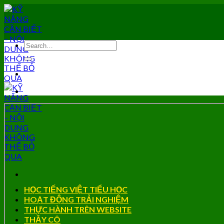
Skip
to
content
HỌC TIẾNG VIỆT TIỂU HỌC
HOẠT ĐỘNG TRẢI NGHIỆM
THỰC HÀNH TRÊN WEBSITE
THẦY CÔ