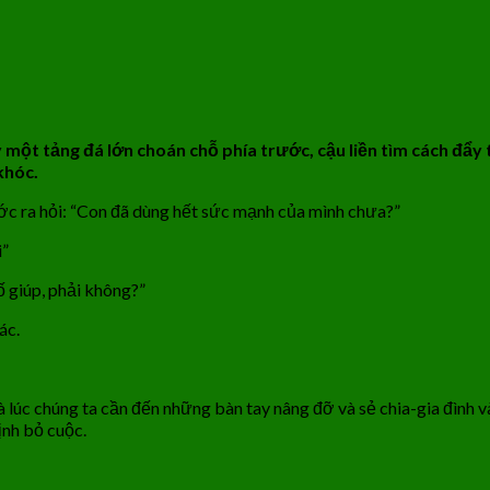
 một tảng đá lớn choán chỗ phía trước, cậu liền tìm cách đẩy 
khóc.
ớc ra hỏi: “Con đã dùng hết sức mạnh của mình chưa?”
i”
 giúp, phải không?”
ác.
 lúc chúng ta cần đến những bàn tay nâng đỡ và sẻ chia-gia đình 
ịnh bỏ cuộc.