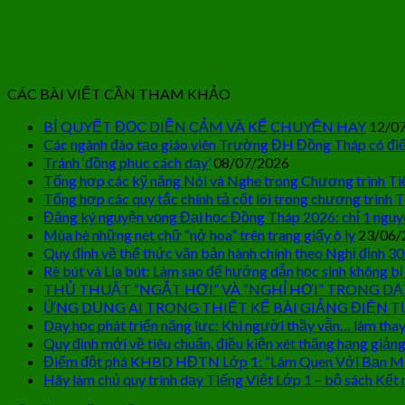
CÁC BÀI VIẾT CẦN THAM KHẢO
BÍ QUYẾT ĐỌC DIỄN CẢM VÀ KỂ CHUYỆN HAY
12/0
Các ngành đào tạo giáo viên Trường ĐH Đồng Tháp có điể
Tránh ‘đồng phục cách dạy’
08/07/2026
Tổng hợp các kỹ năng Nói và Nghe trong Chương trình Ti
Tổng hợp các quy tắc chính tả cốt lõi trong chương trình T
Đăng ký nguyện vọng Đại học Đồng Tháp 2026: chỉ 1 nguy
Mùa hè những nét chữ “nở hoa” trên trang giấy ô ly
23/06/
Quy định về thể thức văn bản hành chính theo Nghị định 3
Rê bút và Lia bút: Làm sao để hướng dẫn học sinh không bị
THỦ THUẬT “NGẮT HƠI” VÀ “NGHỈ HƠI” TRONG DẠ
ỨNG DỤNG AI TRONG THIẾT KẾ BÀI GIẢNG ĐIỆN T
Dạy học phát triển năng lực: Khi người thầy vẫn… làm thay
Quy định mới về tiêu chuẩn, điều kiện xét thăng hạng giảng
Điểm đột phá KHBD HĐTN Lớp 1: “Làm Quen Với Bạn M
Hãy làm chủ quy trình dạy Tiếng Việt Lớp 1 – bộ sách Kết n