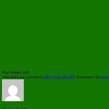
Post Views:
260
This entry was posted in
VĂN HÓA XÃ HỘI
. Bookmark the
perm