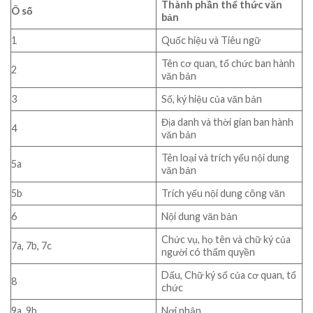
Thành phần thể thức văn
Ô số
bản
1
Quốc hiệu và Tiêu ngữ
Tên cơ quan, tổ chức ban hành
2
văn bản
3
Số, ký hiệu của văn bản
Địa danh và thời gian ban hành
4
văn bản
Tên loại và trích yếu nội dung
5a
văn bản
5b
Trích yếu nội dung công văn
6
Nội dung văn bản
Chức vụ, họ tên và chữ ký của
7a, 7b, 7c
người có thẩm quyền
Dấu, Chữ ký số của cơ quan, tổ
8
chức
9a, 9b
Nơi nhận