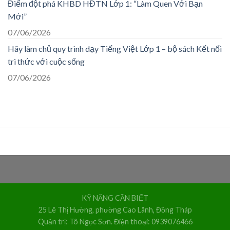
Điểm đột phá KHBD HĐTN Lớp 1: “Làm Quen Với Bạn
Mới”
07/06/2026
Hãy làm chủ quy trình dạy Tiếng Việt Lớp 1 – bộ sách Kết nối
tri thức với cuộc sống
07/06/2026
KỸ NĂNG CẦN BIẾT
25 Lê Thị Hường, phường Cao Lãnh, Đồng Tháp
Quản trị: Tô Ngọc Sơn. Điện thoại: 0939076466