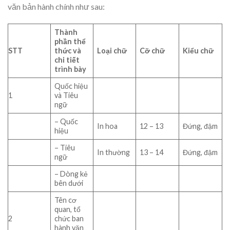
văn bản hành chính như sau:
Thành
phần thể
STT
thức và
Loại chữ
Cỡ chữ
Kiểu chữ
chi tiết
trình bày
Quốc hiệu
1
và Tiêu
ngữ
– Quốc
In hoa
12 – 13
Đứng, đậm
hiệu
– Tiêu
In thường
13 – 14
Đứng, đậm
ngữ
– Dòng kẻ
bên dưới
Tên cơ
quan, tổ
2
chức ban
hành văn