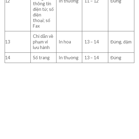
12
In thường
11 – 12
Đứng
thông tin
điện tử; số
điện
thoại; số
Fax
Chỉ dẫn về
13
phạm vi
In hoa
13 – 14
Đứng, đậm
lưu hành
14
Số trang
In thường
13 – 14
Đứng