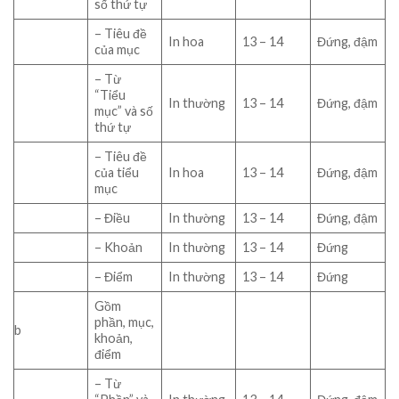
số thứ tự
– Tiêu đề
In hoa
13 – 14
Đứng, đậm
của mục
– Từ
“Tiểu
In thường
13 – 14
Đứng, đậm
mục” và số
thứ tự
– Tiêu đề
của tiểu
In hoa
13 – 14
Đứng, đậm
mục
– Điều
In thường
13 – 14
Đứng, đậm
– Khoản
In thường
13 – 14
Đứng
– Điểm
In thường
13 – 14
Đứng
Gồm
phần, mục,
b
khoản,
điểm
– Từ