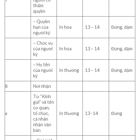
thẩm
quyền
– Quyền
hạn của
In hoa
13 – 14
Đứng, đậm
người ký
– Chức vụ
của người
In hoa
13 – 14
Đứng, đậm
ký
– Họ tên
của người
In thường
13 – 14
Đứng, đậm
ký
8
Nơi nhận
Từ “Kính
gửi” và tên
cơ quan,
a
tổ chức,
In thường
13 -14
Đứng
cá nhân
nhận văn
bản