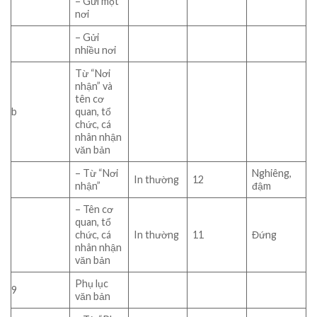
– Gửi một
nơi
– Gửi
nhiều nơi
Từ “Nơi
nhận” và
tên cơ
b
quan, tổ
chức, cá
nhân nhận
văn bản
– Từ “Nơi
Nghiêng,
In thường
12
nhận”
đậm
– Tên cơ
quan, tổ
chức, cá
In thường
11
Đứng
nhân nhận
văn bản
Phụ lục
9
văn bản