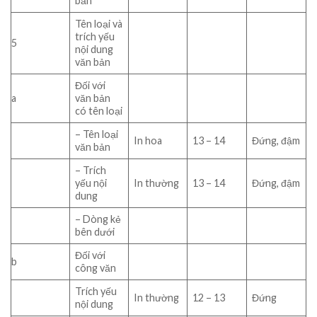
bản
Tên loại và
trích yếu
5
nội dung
văn bản
Đối với
a
văn bản
có tên loại
– Tên loại
In hoa
13 – 14
Đứng, đậm
văn bản
– Trích
yếu nội
In thường
13 – 14
Đứng, đậm
dung
– Dòng kẻ
bên dưới
Đối với
b
công văn
Trích yếu
In thường
12 – 13
Đứng
nội dung