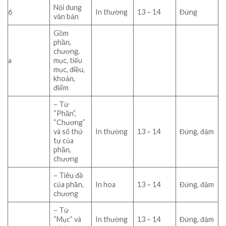
Nội dung
6
In thường
13 – 14
Đứng
văn bản
Gồm
phần,
chương,
a
mục, tiểu
mục, điều,
khoản,
điểm
– Từ
“Phần”,
“Chương”
và số thứ
In thường
13 – 14
Đứng, đậm
tự của
phần,
chương
– Tiêu đề
của phần,
In hoa
13 – 14
Đứng, đậm
chương
– Từ
“Mục” và
In thường
13 – 14
Đứng, đậm