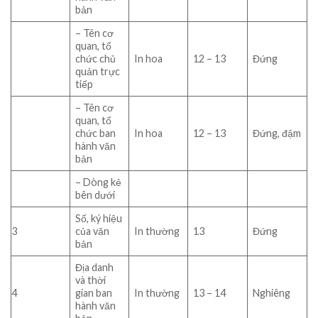
bản
– Tên cơ
quan, tổ
chức chủ
In hoa
12 – 13
Đứng
quản trực
tiếp
– Tên cơ
quan, tổ
chức ban
In hoa
12 – 13
Đứng, đậm
hành văn
bản
– Dòng kẻ
bên dưới
Số, ký hiệu
3
của văn
In thường
13
Đứng
bản
Địa danh
và thời
4
gian ban
In thường
13 – 14
Nghiêng
hành văn