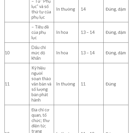
– Từ “Phụ
lục” và số
In thường
14
Đứng, đậm
thứ tự của
phụ lục
– Tiêu đề
của phụ
In hoa
13 – 14
Đứng, đậm
lục
Dấu chỉ
10
mức độ
In hoa
13 – 14
Đứng, đậm
khẩn
Ký hiệu
người
soạn thảo
11
văn bản và
In thường
11
Đứng
số lượng
bản phát
hành
Địa chỉ cơ
quan, tổ
chức; thư
điện tử;
trang