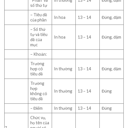
“Phần” và
In thường
13 – 14
Đứng, đậm
số thứ tự
– Tiêu đề
In hoa
13 – 14
Đứng, đậm
của phần
– Số thứ
tự và tiêu
In hoa
13 – 14
Đứng, đậm
đề của
mục
– Khoản:
Trường
hợp có
In thường
13 – 14
Đứng, đậm
tiêu đề
Trường
hợp
In thường
13 – 14
Đứng
không có
tiêu đề
– Điểm
In thường
13 – 14
Đứng
Chức vụ,
họ tên của
7
người có