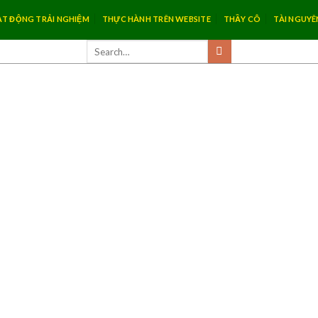
T ĐỘNG TRẢI NGHIỆM
THỰC HÀNH TRÊN WEBSITE
THẦY CÔ
TÀI NGUYÊ