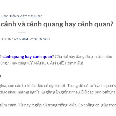
HỌC TIẾNG VIỆT TIỂU HỌC
cảnh và cảnh quang hay cảnh quan?
STED ON
16/12/2024
BY
NGOCSON
à
cảnh quang hay cảnh quan
?
Câu hỏi này đang được rất nhiều
ho đúng? Hãy cùng KỸ NĂNG CẦN BIẾT tìm hiểu!
k
ghĩa, còn các từ khác đều có nghĩa hết. Trong đó có từ ‘cảnh quan’ 
hác nhau, nhưng nghĩa lại gần gần giống nhau. Đố các bạn biết, ha
 ngắm cảnh. Từ này ít gặp cả trong tiếng Việt. Có chăng chỉ gặp tro