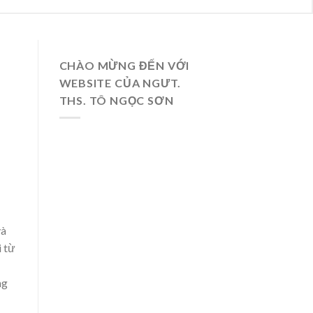
CHÀO MỪNG ĐẾN VỚI
WEBSITE CỦA NGƯT.
THS. TÔ NGỌC SƠN
và
i từ
ng