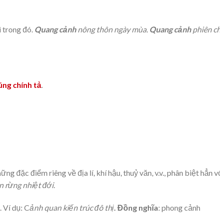
 trong đó.
Quang cảnh
nông thôn ngày mùa.
Quang cảnh
phiên c
ng chính tả
.
ng đặc điểm riêng về địa lí, khí hậu, thuỷ văn, v.v., phân biệt hẳn v
n rừng nhiệt đới
.
 Ví dụ: C
ảnh quan kiến trúc đô thị
. Đồng nghĩa
: phong cảnh