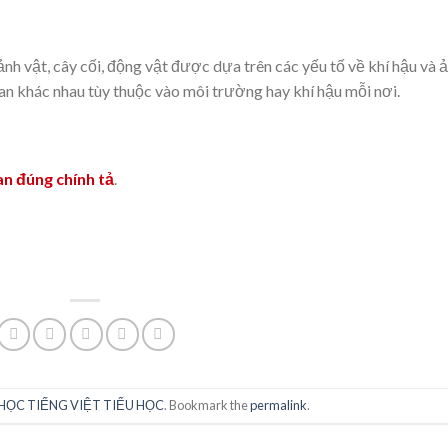
nh vật, cây cối, động vật được dựa trên các yếu tố về khí hậu và 
n khác nhau tùy thuộc vào môi trường hay khí hậu mỗi nơi.
n đúng chính tả
.
HỌC TIẾNG VIỆT TIỂU HỌC
. Bookmark the
permalink
.