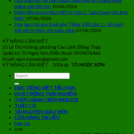
Quy định mới về tiêu chuẩn, điều kiện xét thăng hạng
giảng viên đại học
10/06/2026
Điểm đột phá KHBD HĐTN Lớp 1: “Làm Quen Với Bạn
Mới”
07/06/2026
Hãy làm chủ quy trình dạy Tiếng Việt Lớp 1 – bộ sách
Kết nối tri thức với cuộc sống
07/06/2026
KỸ NĂNG CẦN BIẾT
25 Lê Thị Hường, phường Cao Lãnh, Đồng Tháp
Quản trị: Tô Ngọc Sơn. Điện thoại: 0939076466
Email: ngocsonweb@gmail.com
KỸ NĂNG CẦN BIẾT 2026 @
TÔ NGỌC SƠN
HỌC TIẾNG VIỆT TIỂU HỌC
HOẠT ĐỘNG TRẢI NGHIỆM
THỰC HÀNH TRÊN WEBSITE
THẦY CÔ
TÀI NGUYÊN GIÁO VIÊN
CỬA HÀNG TÀI LIỆU
Sign Up
Join