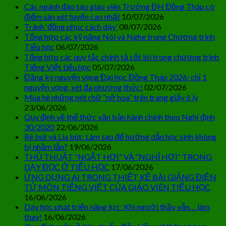
Các ngành đào tạo giáo viên Trường ĐH Đồng Tháp có
điểm sàn xét tuyển cao nhất
10/07/2026
Tránh ‘đồng phục cách dạy’
08/07/2026
Tổng hợp các kỹ năng Nói và Nghe trong Chương trình
Tiểu học
06/07/2026
Tổng hợp các quy tắc chính tả cốt lõi trong chương trình
Tiếng Việt tiểu học
05/07/2026
Đăng ký nguyện vọng Đại học Đồng Tháp 2026: chỉ 1
nguyện vọng, xét đa phương thức!
02/07/2026
Mùa hè những nét chữ “nở hoa” trên trang giấy ô ly
23/06/2026
Quy định về thể thức văn bản hành chính theo Nghị định
30/2020
22/06/2026
Rê bút và Lia bút: Làm sao để hướng dẫn học sinh không
bị nhầm lẫn?
19/06/2026
THỦ THUẬT “NGẮT HƠI” VÀ “NGHỈ HƠI” TRONG
DẠY ĐỌC Ở TIỂU HỌC
17/06/2026
ỨNG DỤNG AI TRONG THIẾT KẾ BÀI GIẢNG ĐIỆN
TỬ MÔN TIẾNG VIỆT CỦA GIÁO VIÊN TIỂU HỌC
16/06/2026
Dạy học phát triển năng lực: Khi người thầy vẫn… làm
thay!
16/06/2026