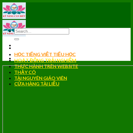
Skip
to
content
HỌC TIẾNG VIỆT TIỂU HỌC
HOẠT ĐỘNG TRẢI NGHIỆM
THỰC HÀNH TRÊN WEBSITE
THẦY CÔ
TÀI NGUYÊN GIÁO VIÊN
CỬA HÀNG TÀI LIỆU