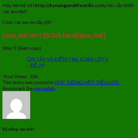
Hãy liên hệ với
http://kynangandlifeskills.com/
hki cần thiết
các em nhé!
Chúc các em ôn tập tốt!
[qsm_link id=13]Click here[/qsm_link]
Như Ý (Biên soạn)
ÔN TẬP VÀ KIỂM TRA TOÁN LỚP 5
– ĐỀ 29
Post Views:
328
This entry was posted in
HỌC TIẾNG VIỆT TIỂU HỌC
.
Bookmark the
permalink
.
Kỹ năng cần biết