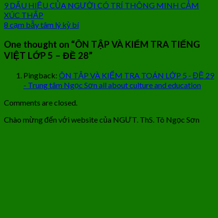
9 DẤU HIỆU CỦA NGƯỜI CÓ TRÍ THÔNG MINH CẢM
XÚC THẤP
8 cạm bẫy tâm lý kỳ bí
One thought on “
ÔN TẬP VÀ KIỂM TRA TIẾNG
VIỆT LỚP 5 – ĐỀ 28
”
Pingback:
ÔN TẬP VÀ KIỂM TRA TOÁN LỚP 5 - ĐỀ 29
- Trung tâm Ngọc Sơn all about culture and education
Comments are closed.
Chào mừng đến với website của NGƯT. ThS. Tô Ngọc Sơn