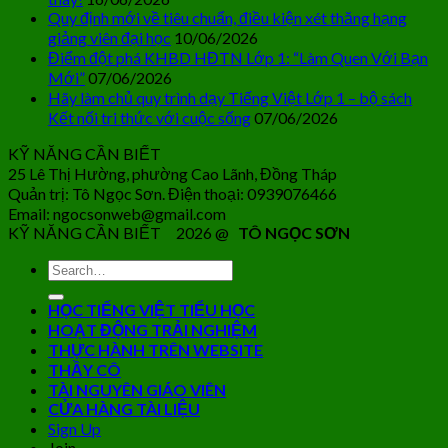
Quy định mới về tiêu chuẩn, điều kiện xét thăng hạng
giảng viên đại học
10/06/2026
Điểm đột phá KHBD HĐTN Lớp 1: “Làm Quen Với Bạn
Mới”
07/06/2026
Hãy làm chủ quy trình dạy Tiếng Việt Lớp 1 – bộ sách
Kết nối tri thức với cuộc sống
07/06/2026
KỸ NĂNG CẦN BIẾT
25 Lê Thị Hường, phường Cao Lãnh, Đồng Tháp
Quản trị: Tô Ngọc Sơn. Điện thoại: 0939076466
Email: ngocsonweb@gmail.com
KỸ NĂNG CẦN BIẾT 2026 @
TÔ NGỌC SƠN
HỌC TIẾNG VIỆT TIỂU HỌC
HOẠT ĐỘNG TRẢI NGHIỆM
THỰC HÀNH TRÊN WEBSITE
THẦY CÔ
TÀI NGUYÊN GIÁO VIÊN
CỬA HÀNG TÀI LIỆU
Sign Up
Join