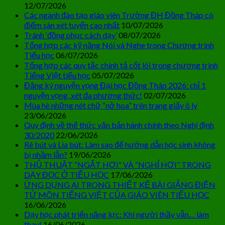
12/07/2026
Các ngành đào tạo giáo viên Trường ĐH Đồng Tháp có
điểm sàn xét tuyển cao nhất
10/07/2026
Tránh ‘đồng phục cách dạy’
08/07/2026
Tổng hợp các kỹ năng Nói và Nghe trong Chương trình
Tiểu học
06/07/2026
Tổng hợp các quy tắc chính tả cốt lõi trong chương trình
Tiếng Việt tiểu học
05/07/2026
Đăng ký nguyện vọng Đại học Đồng Tháp 2026: chỉ 1
nguyện vọng, xét đa phương thức!
02/07/2026
Mùa hè những nét chữ “nở hoa” trên trang giấy ô ly
23/06/2026
Quy định về thể thức văn bản hành chính theo Nghị định
30/2020
22/06/2026
Rê bút và Lia bút: Làm sao để hướng dẫn học sinh không
bị nhầm lẫn?
19/06/2026
THỦ THUẬT “NGẮT HƠI” VÀ “NGHỈ HƠI” TRONG
DẠY ĐỌC Ở TIỂU HỌC
17/06/2026
ỨNG DỤNG AI TRONG THIẾT KẾ BÀI GIẢNG ĐIỆN
TỬ MÔN TIẾNG VIỆT CỦA GIÁO VIÊN TIỂU HỌC
16/06/2026
Dạy học phát triển năng lực: Khi người thầy vẫn… làm
thay!
16/06/2026