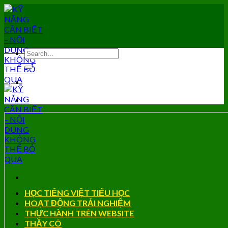
Skip
to
content
HỌC TIẾNG VIỆT TIỂU HỌC
HOẠT ĐỘNG TRẢI NGHIỆM
THỰC HÀNH TRÊN WEBSITE
THẦY CÔ