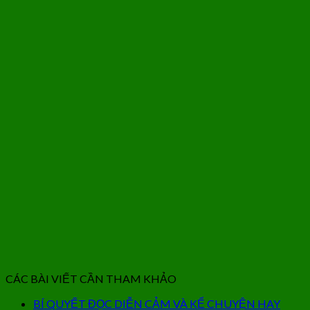
CÁC BÀI VIẾT CẦN THAM KHẢO
BÍ QUYẾT ĐỌC DIỄN CẢM VÀ KỂ CHUYỆN HAY