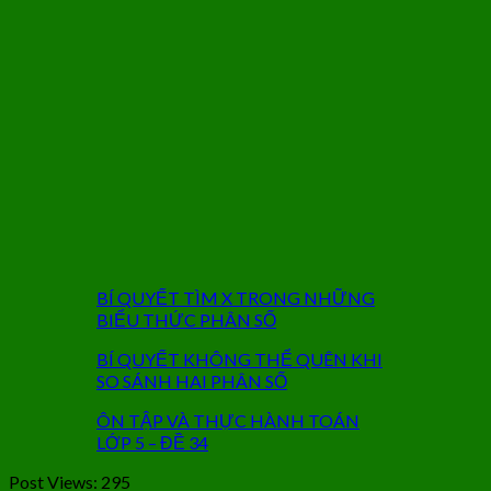
BÍ QUYẾT TÌM X TRONG NHỮNG
BIỂU THỨC PHÂN SỐ
BÍ QUYẾT KHÔNG THỂ QUÊN KHI
SO SÁNH HAI PHÂN SỐ
ÔN TẬP VÀ THỰC HÀNH TOÁN
LỚP 5 – ĐỀ 34
Post Views:
295