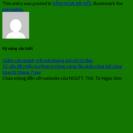
This entry was posted in
VĂN HÓA XÃ HỘI
. Bookmark the
permalink
.
Kỹ năng cần biết
Giảm cân nhanh, trẻ mãi không già với bí đao
12 vấn đề Hiệu trưởng trường công lập phải công bố công
khai từ tháng 7 này
Chào mừng đến với website của NGƯT. ThS. Tô Ngọc Sơn