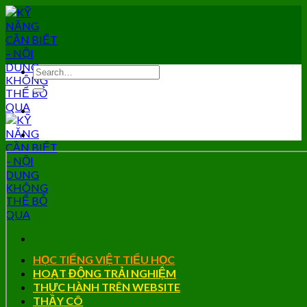
Skip
to
content
HỌC TIẾNG VIỆT TIỂU HỌC
HOẠT ĐỘNG TRẢI NGHIỆM
THỰC HÀNH TRÊN WEBSITE
THẦY CÔ