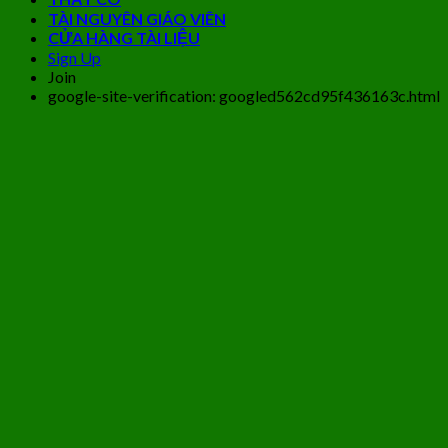
TÀI NGUYÊN GIÁO VIÊN
CỬA HÀNG TÀI LIỆU
Sign Up
Join
google-site-verification: googled562cd95f436163c.html