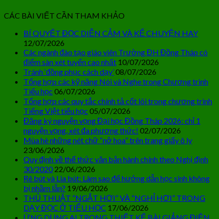
CÁC BÀI VIẾT CẦN THAM KHẢO
BÍ QUYẾT ĐỌC DIỄN CẢM VÀ KỂ CHUYỆN HAY
12/07/2026
Các ngành đào tạo giáo viên Trường ĐH Đồng Tháp có
điểm sàn xét tuyển cao nhất
10/07/2026
Tránh ‘đồng phục cách dạy’
08/07/2026
Tổng hợp các kỹ năng Nói và Nghe trong Chương trình
Tiểu học
06/07/2026
Tổng hợp các quy tắc chính tả cốt lõi trong chương trình
Tiếng Việt tiểu học
05/07/2026
Đăng ký nguyện vọng Đại học Đồng Tháp 2026: chỉ 1
nguyện vọng, xét đa phương thức!
02/07/2026
Mùa hè những nét chữ “nở hoa” trên trang giấy ô ly
23/06/2026
Quy định về thể thức văn bản hành chính theo Nghị định
30/2020
22/06/2026
Rê bút và Lia bút: Làm sao để hướng dẫn học sinh không
bị nhầm lẫn?
19/06/2026
THỦ THUẬT “NGẮT HƠI” VÀ “NGHỈ HƠI” TRONG
DẠY ĐỌC Ở TIỂU HỌC
17/06/2026
ỨNG DỤNG AI TRONG THIẾT KẾ BÀI GIẢNG ĐIỆN