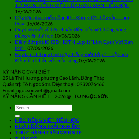
TỬ MÔN TIẾNG VIỆT CỦA GIÁO VIÊN TIỂU HỌC
16/06/2026
Dạy học phát triển năng lực: Khi người thầy vẫn… làm
thay!
16/06/2026
Quy định mới về tiêu chuẩn, điều kiện xét thăng hạng
giảng viên đại học
10/06/2026
Điểm đột phá KHBD HĐTN Lớp 1: “Làm Quen Với Bạn
Mới”
07/06/2026
Hãy làm chủ quy trình dạy Tiếng Việt Lớp 1 – bộ sách
Kết nối tri thức với cuộc sống
07/06/2026
KỸ NĂNG CẦN BIẾT
25 Lê Thị Hường, phường Cao Lãnh, Đồng Tháp
Quản trị: Tô Ngọc Sơn. Điện thoại: 0939076466
Email: ngocsonweb@gmail.com
KỸ NĂNG CẦN BIẾT 2026 @
TÔ NGỌC SƠN
HỌC TIẾNG VIỆT TIỂU HỌC
HOẠT ĐỘNG TRẢI NGHIỆM
THỰC HÀNH TRÊN WEBSITE
THẦY CÔ