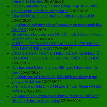
Tiếng Việt tiểu học
05/07/2026
Đăng ký nguyện vọng Đại học Đồng Tháp 2026: chỉ 1
nguyện vọng, xét đa phương thức!
02/07/2026
Mùa hè những nét chữ “nở hoa” trên trang giấy ô ly
23/06/2026
Quy định về thể thức văn bản hành chính theo Nghị định
30/2020
22/06/2026
Rê bút và Lia bút: Làm sao để hướng dẫn học sinh không
bị nhầm lẫn?
19/06/2026
THỦ THUẬT “NGẮT HƠI” VÀ “NGHỈ HƠI” TRONG
DẠY ĐỌC Ở TIỂU HỌC
17/06/2026
ỨNG DỤNG AI TRONG THIẾT KẾ BÀI GIẢNG ĐIỆN
TỬ MÔN TIẾNG VIỆT CỦA GIÁO VIÊN TIỂU HỌC
16/06/2026
Dạy học phát triển năng lực: Khi người thầy vẫn… làm
thay!
16/06/2026
Quy định mới về tiêu chuẩn, điều kiện xét thăng hạng
giảng viên đại học
10/06/2026
Điểm đột phá KHBD HĐTN Lớp 1: “Làm Quen Với Bạn
Mới”
07/06/2026
Hãy làm chủ quy trình dạy Tiếng Việt Lớp 1 – bộ sách
Kết nối tri thức với cuộc sống
07/06/2026