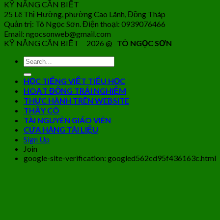
KỸ NĂNG CẦN BIẾT
25 Lê Thị Hường, phường Cao Lãnh, Đồng Tháp
Quản trị: Tô Ngọc Sơn. Điện thoại: 0939076466
Email: ngocsonweb@gmail.com
KỸ NĂNG CẦN BIẾT 2026 @
TÔ NGỌC SƠN
HỌC TIẾNG VIỆT TIỂU HỌC
HOẠT ĐỘNG TRẢI NGHIỆM
THỰC HÀNH TRÊN WEBSITE
THẦY CÔ
TÀI NGUYÊN GIÁO VIÊN
CỬA HÀNG TÀI LIỆU
Sign Up
Join
google-site-verification: googled562cd95f436163c.html