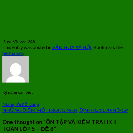
Post Views:
249
This entry was posted in
VĂN HÓA XÃ HỘI
. Bookmark the
permalink
.
Kỹ năng cần biết
Mang tỏi đổi vàng
NHỮNG ĐIỂM MỚI TRONG NGHỊ ĐỊNH 30/2020/NĐ-CP
One thought on “
ÔN TẬP VÀ KIỂM TRA HK II
TOÁN LỚP 5 – ĐỀ 8
”