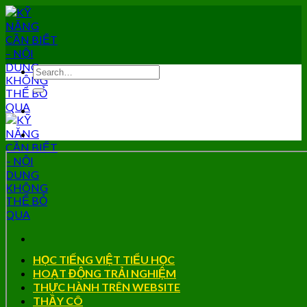
Skip
to
content
HỌC TIẾNG VIỆT TIỂU HỌC
HOẠT ĐỘNG TRẢI NGHIỆM
THỰC HÀNH TRÊN WEBSITE
THẦY CÔ