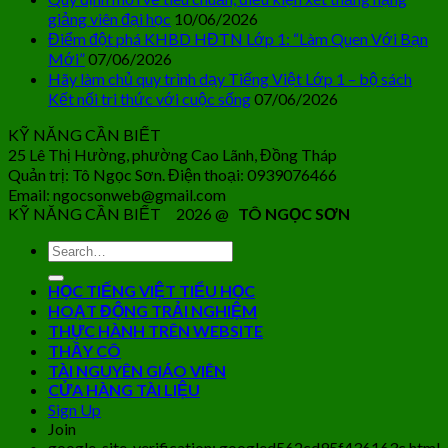
giảng viên đại học
10/06/2026
Điểm đột phá KHBD HĐTN Lớp 1: “Làm Quen Với Bạn
Mới”
07/06/2026
Hãy làm chủ quy trình dạy Tiếng Việt Lớp 1 – bộ sách
Kết nối tri thức với cuộc sống
07/06/2026
KỸ NĂNG CẦN BIẾT
25 Lê Thị Hường, phường Cao Lãnh, Đồng Tháp
Quản trị: Tô Ngọc Sơn. Điện thoại: 0939076466
Email: ngocsonweb@gmail.com
KỸ NĂNG CẦN BIẾT 2026 @
TÔ NGỌC SƠN
HỌC TIẾNG VIỆT TIỂU HỌC
HOẠT ĐỘNG TRẢI NGHIỆM
THỰC HÀNH TRÊN WEBSITE
THẦY CÔ
TÀI NGUYÊN GIÁO VIÊN
CỬA HÀNG TÀI LIỆU
Sign Up
Join
google-site-verification: googled562cd95f436163c.html