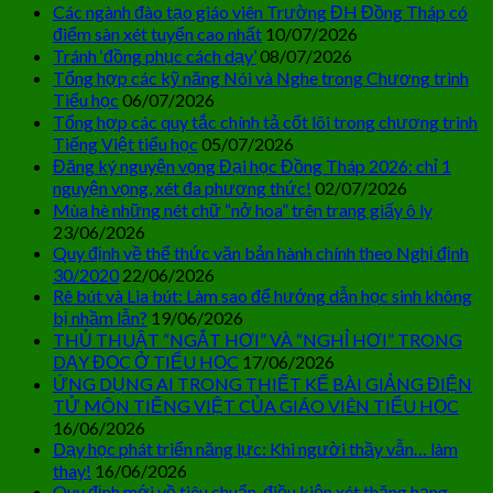
Các ngành đào tạo giáo viên Trường ĐH Đồng Tháp có
điểm sàn xét tuyển cao nhất
10/07/2026
Tránh ‘đồng phục cách dạy’
08/07/2026
Tổng hợp các kỹ năng Nói và Nghe trong Chương trình
Tiểu học
06/07/2026
Tổng hợp các quy tắc chính tả cốt lõi trong chương trình
Tiếng Việt tiểu học
05/07/2026
Đăng ký nguyện vọng Đại học Đồng Tháp 2026: chỉ 1
nguyện vọng, xét đa phương thức!
02/07/2026
Mùa hè những nét chữ “nở hoa” trên trang giấy ô ly
23/06/2026
Quy định về thể thức văn bản hành chính theo Nghị định
30/2020
22/06/2026
Rê bút và Lia bút: Làm sao để hướng dẫn học sinh không
bị nhầm lẫn?
19/06/2026
THỦ THUẬT “NGẮT HƠI” VÀ “NGHỈ HƠI” TRONG
DẠY ĐỌC Ở TIỂU HỌC
17/06/2026
ỨNG DỤNG AI TRONG THIẾT KẾ BÀI GIẢNG ĐIỆN
TỬ MÔN TIẾNG VIỆT CỦA GIÁO VIÊN TIỂU HỌC
16/06/2026
Dạy học phát triển năng lực: Khi người thầy vẫn… làm
thay!
16/06/2026
Quy định mới về tiêu chuẩn, điều kiện xét thăng hạng