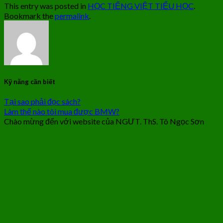
This entry was posted in
HỌC TIẾNG VIỆT TIỂU HỌC
.
Bookmark the
permalink
.
Kỹ năng cần biết
Tại sao phải đọc sách?
Làm thế nào tôi mua được BMW?
Chào mừng đến với website của NGƯT. ThS. Tô Ngọc Sơn