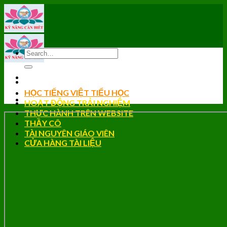
Skip
to
content
HỌC TIẾNG VIỆT TIỂU HỌC
HOẠT ĐỘNG TRẢI NGHIỆM
THỰC HÀNH TRÊN WEBSITE
THẦY CÔ
TÀI NGUYÊN GIÁO VIÊN
CỬA HÀNG TÀI LIỆU