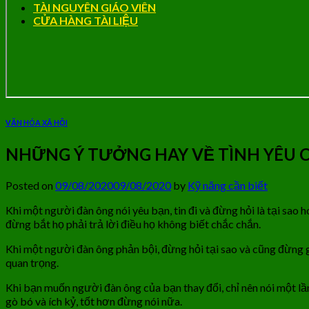
TÀI NGUYÊN GIÁO VIÊN
CỬA HÀNG TÀI LIỆU
VĂN HÓA XÃ HỘI
NHỮNG Ý TƯỞNG HAY VỀ TÌNH YÊU 
Posted on
09/08/2020
09/08/2020
by
Kỹ năng cần biết
Khi một người đàn ông nói yêu bạn, tin đi và đừng hỏi là tại sao h
đừng bắt họ phải trả lời điều họ không biết chắc chắn.
Khi một người đàn ông phản bội, đừng hỏi tại sao và cũng đừng gặ
quan trọng.
Khi bạn muốn người đàn ông của bạn thay đổi, chỉ nên nói một lần
gò bó và ích kỷ, tốt hơn đừng nói nữa.