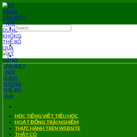
Skip
to
content
HỌC TIẾNG VIỆT TIỂU HỌC
HOẠT ĐỘNG TRẢI NGHIỆM
THỰC HÀNH TRÊN WEBSITE
THẦY CÔ