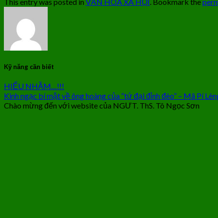
This entry was posted in
VĂN HÓA XÃ HỘI
. Bookmark the
perm
Kỹ năng cần biết
HIỂU NHẦM…!!!
Kinh ngạc bí mật về ông hoàng của “tứ đại đỉnh đèo” – Mã Pí L
Chào mừng đến với website của NGƯT. ThS. Tô Ngọc Sơn