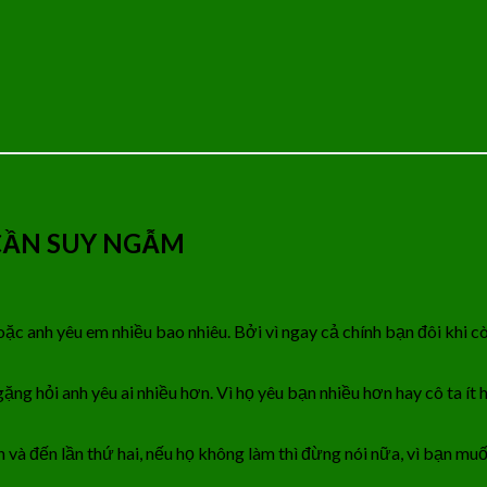
CẦN SUY NGẪM
oặc anh yêu em nhiều bao nhiêu. Bởi vì ngay cả chính bạn đôi khi cò
ng hỏi anh yêu ai nhiều hơn. Vì họ yêu bạn nhiều hơn hay cô ta ít 
 và đến lần thứ hai, nếu họ không làm thì đừng nói nữa, vì bạn muố