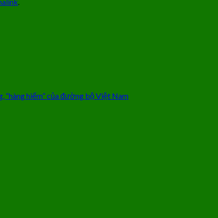
alink
.
èng, “hàng hiếm” của đường bộ Việt Nam