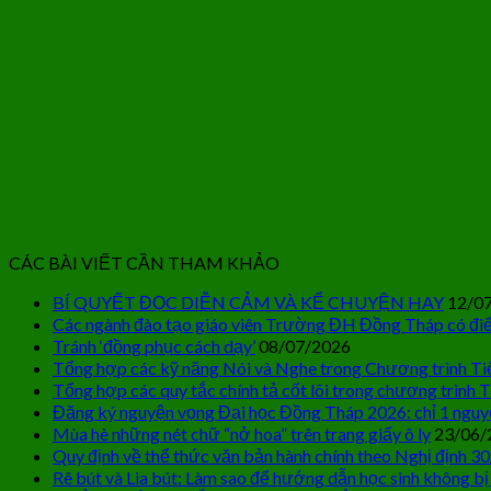
CÁC BÀI VIẾT CẦN THAM KHẢO
BÍ QUYẾT ĐỌC DIỄN CẢM VÀ KỂ CHUYỆN HAY
12/0
Các ngành đào tạo giáo viên Trường ĐH Đồng Tháp có điể
Tránh ‘đồng phục cách dạy’
08/07/2026
Tổng hợp các kỹ năng Nói và Nghe trong Chương trình Ti
Tổng hợp các quy tắc chính tả cốt lõi trong chương trình T
Đăng ký nguyện vọng Đại học Đồng Tháp 2026: chỉ 1 nguy
Mùa hè những nét chữ “nở hoa” trên trang giấy ô ly
23/06/
Quy định về thể thức văn bản hành chính theo Nghị định 3
Rê bút và Lia bút: Làm sao để hướng dẫn học sinh không bị