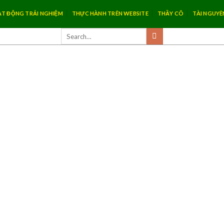
T ĐỘNG TRẢI NGHIỆM
THỰC HÀNH TRÊN WEBSITE
THẦY CÔ
TÀI NGUYÊ