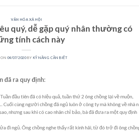
VĂN HÓA XÃ HỘI
êu quý, dễ gặp quý nhân thường có
ững tính cách này
 ON
04/07/2020
BY
KỸ NĂNG CẦN BIẾT
 đã ra quy định:
Tuần đầu tiên đã có hiệu quả, tuần thứ 2 ông chồng lại về muộn,
… Cuối cùng người chồng đã ngủ luôn ở công ty mà không về nhà n
ao, nhưng sau khi có cao nhân chỉ bảo, bà đã đưa ra một quy định
 đi ngủ. Ông chồng nghe thấy rất kinh hãi, từ đó trở đi ông chồn