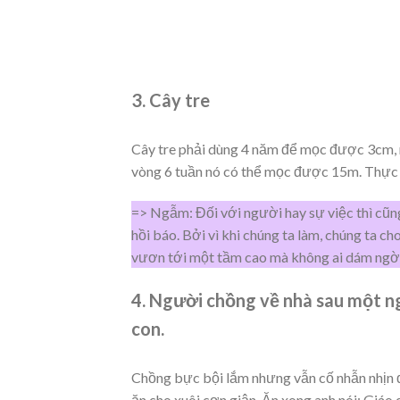
3. Cây tre
Cây tre phải dùng 4 năm để mọc được 3cm, n
vòng 6 tuần nó có thể mọc được 15m. Thực ra
=> Ngẫm: Đối với người hay sự việc thì cũng
hồi báo. Bởi vì khi chúng ta làm, chúng ta ch
vươn tới một tầm cao mà không ai dám ngờ
4. Người chồng về nhà sau một n
con.
Chồng bực bội lắm nhưng vẫn cố nhẫn nhịn đ
ăn cho xuôi cơn giận. Ăn xong anh nói: Giá