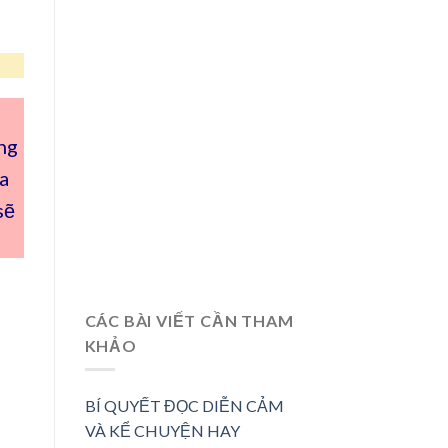
ng
a
sẽ
CÁC BÀI VIẾT CẦN THAM
KHẢO
BÍ QUYẾT ĐỌC DIỄN CẢM
VÀ KỂ CHUYỆN HAY