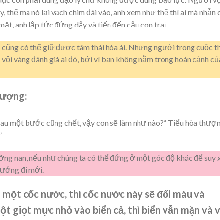
y, thế mà nó lại vạch chim đái vào, anh xem như thế thì ai mà nhẫn 
ặt, anh lập tức đứng dậy và tiến đến cậu con trai…
 cũng có thể giữ được tâm thái hòa ái. Nhưng người trong cuộc th
 vội vàng đánh giá ai đó, bởi vì bạn không nằm trong hoàn cảnh củ
hượng:
i sau một bước cũng chết, vậy con sẽ làm như nào?” Tiểu hòa thượ
”
ưỡng nan, nếu như chúng ta có thể đứng ở một góc độ khác để suy 
hướng đi mới.
 một cốc nước, thì cốc nước này sẽ đổi màu và
 giọt mực nhỏ vào biển cả, thì biển vẫn mặn và 