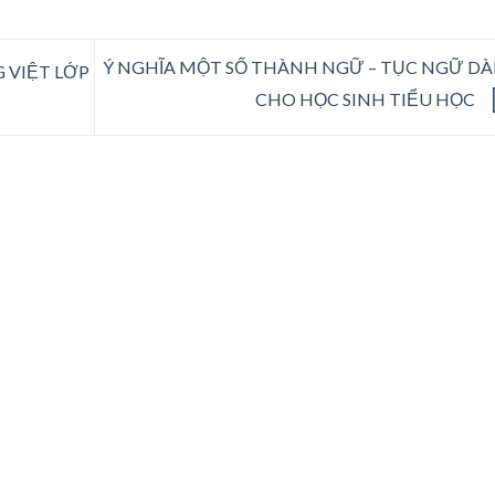
Ý NGHĨA MỘT SỐ THÀNH NGỮ – TỤC NGỮ D
G VIỆT LỚP
CHO HỌC SINH TIỂU HỌC