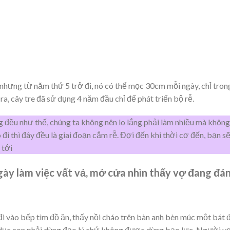
hưng từ năm thứ 5 trở đi, nó có thể mọc 30cm mỗi ngày, chỉ tron
, cây tre đã sử dụng 4 năm đầu chỉ để phát triển bộ rễ.
 đều như thế, chúng ta không nên lo lắng phải làm nhiều mà không
o đi thì đây đều là giai đoạn cắm rễ. Đợi đến khi thời cơ đến, bạn s
 tới
gày làm việc vất vả, mở cửa nhìn thấy vợ đang đá
i vào bếp tìm đồ ăn, thấy nồi cháo trên bàn anh bèn múc một bát 
o dục con phải dùng đạo lý chứ không được dùng bạo lực. Người v