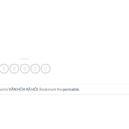
ted in
VĂN HÓA XÃ HỘI
. Bookmark the
permalink
.