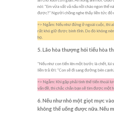
nói: “Em vừa vất vả nấu nồi cháo ngon thế nà
được?” Người chồng nghe thấy liền tức đỏ m
=> Ngẫm: Nếu như đứng ở ngoài cuộc, thì ai
rất khó giữ được bình tĩnh. Do đó không nên
họ.
5. Lão hòa thượng hỏi tiểu hòa t
“Nếu như con tiến lên một bước là chết, lù
liền trả lời: “Con sẽ đi sang đường bên cạnh.
=> Ngẫm: Khi gặp phải tình thế tiến thoái l
vấn đề, thì chắc chắn bạn sẽ tìm được một 
6. Nếu như nhỏ một giọt mực vào
không thể uống được nữa. Nếu một