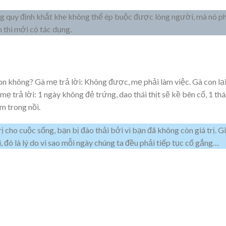
g quy định khắt khe không thể ép buộc được lòng người, mà nó p
n thì mới có tác dụng.
on không? Gà mẹ trả lời: Không được, mẹ phải làm việc. Gà con lạ
mẹ trả lời: 1 ngày không đẻ trứng, dao thái thịt sẽ kề bên cổ, 1 th
m trong nồi.
ị cho cuộc sống, bạn bị đào thải bởi vì bạn đã không còn giá trị. G
, đó là lý do vì sao mỗi ngày chúng ta đều phải tiếp tục cố gắng…