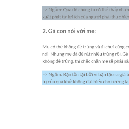
=> Ngẫm: Qua đó chúng ta có thể thấy nhữn
xuất phát từ lợi ích của người phải thực hiệ
2. Gà con nói với mẹ:
Mẹ có thể không đẻ trứng và đi chơi cùng c
nói: Nhưng mẹ đã đẻ rất nhiều trứng rồi. Gà 
không đẻ trứng, thì chắc chắn mẹ sẽ phải nằ
=> Ngẫm: Bạn tồn tại bởi vì bạn tạo ra giá tr
trị của quá khứ không đại biểu cho tương lai