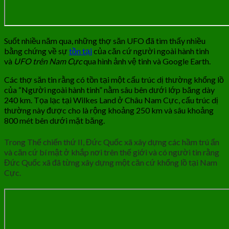
Suốt nhiều năm qua, những thợ săn UFO đã tìm thấy nhiều
bằng chứng về sự
tồn tại
của căn cứ người ngoài hành tinh
và
UFO trên Nam Cực
qua hình ảnh vệ tinh và Google Earth.
Các thợ săn tin rằng có tồn tại một cấu trúc dị thường khổng lồ
của “Người ngoài hành tinh” nằm sâu bên dưới lớp băng dày
240 km. Tọa lạc tại Wilkes Land ở Châu Nam Cực, cấu trúc dị
thường này được cho là rộng khoảng 250 km và sâu khoảng
800 mét bên dưới mặt băng.
Trong Thế chiến thứ II, Đức Quốc xã xây dựng các hầm trú ẩn
và căn cứ bí mật ở khắp nơi trên thế giới và có người tin rằng
Đức Quốc xã đã từng xây dựng một căn cứ khổng lồ tại Nam
Cực.