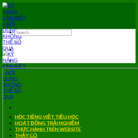
Skip
to
content
HỌC TIẾNG VIỆT TIỂU HỌC
HOẠT ĐỘNG TRẢI NGHIỆM
THỰC HÀNH TRÊN WEBSITE
THẦY CÔ