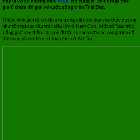
dày là vô số những điều
bí ẩn
. Nó cũng là “chiếc hộp thời
gian” chứa lời giải về cuộc sống trên Trái Đất.
Nhiều hình ảnh được đưa ra trong vài năm qua cho thấy dường
như tồn tại các cấu trúc siêu lớn ở Nam Cực. Một số “cấu trúc
băng giá” này thậm chí còn được so sánh với các công trình cổ
đại hùng vĩ như Kim tự tháp Giza ở Ai Cập.