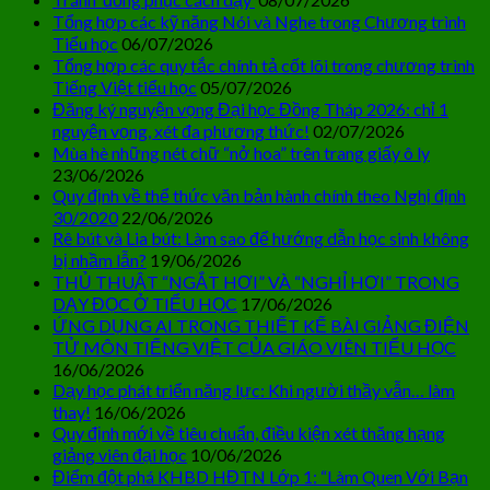
Tổng hợp các kỹ năng Nói và Nghe trong Chương trình
Tiểu học
06/07/2026
Tổng hợp các quy tắc chính tả cốt lõi trong chương trình
Tiếng Việt tiểu học
05/07/2026
Đăng ký nguyện vọng Đại học Đồng Tháp 2026: chỉ 1
nguyện vọng, xét đa phương thức!
02/07/2026
Mùa hè những nét chữ “nở hoa” trên trang giấy ô ly
23/06/2026
Quy định về thể thức văn bản hành chính theo Nghị định
30/2020
22/06/2026
Rê bút và Lia bút: Làm sao để hướng dẫn học sinh không
bị nhầm lẫn?
19/06/2026
THỦ THUẬT “NGẮT HƠI” VÀ “NGHỈ HƠI” TRONG
DẠY ĐỌC Ở TIỂU HỌC
17/06/2026
ỨNG DỤNG AI TRONG THIẾT KẾ BÀI GIẢNG ĐIỆN
TỬ MÔN TIẾNG VIỆT CỦA GIÁO VIÊN TIỂU HỌC
16/06/2026
Dạy học phát triển năng lực: Khi người thầy vẫn… làm
thay!
16/06/2026
Quy định mới về tiêu chuẩn, điều kiện xét thăng hạng
giảng viên đại học
10/06/2026
Điểm đột phá KHBD HĐTN Lớp 1: “Làm Quen Với Bạn