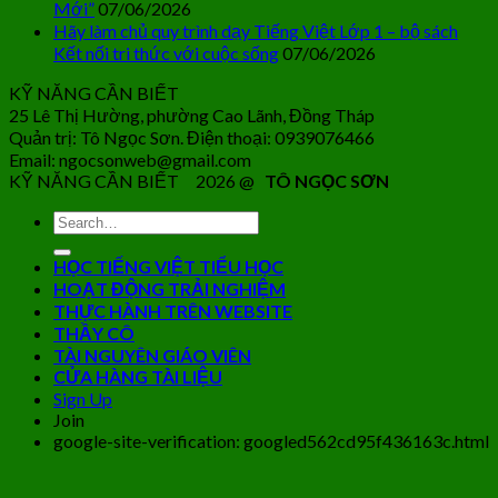
Mới”
07/06/2026
Hãy làm chủ quy trình dạy Tiếng Việt Lớp 1 – bộ sách
Kết nối tri thức với cuộc sống
07/06/2026
KỸ NĂNG CẦN BIẾT
25 Lê Thị Hường, phường Cao Lãnh, Đồng Tháp
Quản trị: Tô Ngọc Sơn. Điện thoại: 0939076466
Email: ngocsonweb@gmail.com
KỸ NĂNG CẦN BIẾT 2026 @
TÔ NGỌC SƠN
HỌC TIẾNG VIỆT TIỂU HỌC
HOẠT ĐỘNG TRẢI NGHIỆM
THỰC HÀNH TRÊN WEBSITE
THẦY CÔ
TÀI NGUYÊN GIÁO VIÊN
CỬA HÀNG TÀI LIỆU
Sign Up
Join
google-site-verification: googled562cd95f436163c.html