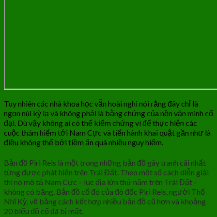
Tuy nhiên các nhà khoa học vẫn hoài nghi nói rằng đây chỉ là
ngọn núi kỳ lạ và không phải là bằng chứng của nền văn minh cổ
đại. Dù vậy không ai có thể kiểm chứng vì để thực hiện các
cuộc thám hiểm tới Nam Cực và tiến hành khai quật gần như là
điều không thể bởi tiềm ẩn quá nhiều nguy hiểm.
Bản đồ Piri Reis là một trong những bản đồ gây tranh cãi nhất
từng được phát hiện trên Trái Đất. Theo một số cách diễn giải
thì nó mô tả Nam Cực – lục địa lớn thứ năm trên Trái Đất –
không có băng. Bản đồ cổ đó của đô đốc Piri Reis, người Thổ
Nhĩ Kỳ, vẽ bằng cách kết hợp nhiều bản đồ cũ hơn và khoảng
20 biểu đồ cổ đã bị mất.