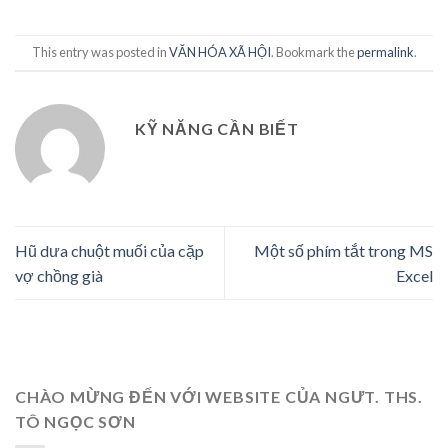
This entry was posted in
VĂN HÓA XÃ HỘI
. Bookmark the
permalink
.
KỸ NĂNG CẦN BIẾT
Hũ dưa chuột muối của cặp
Một số phím tắt trong MS
vợ chồng già
Excel
CHÀO MỪNG ĐẾN VỚI WEBSITE CỦA NGƯT. THS.
TÔ NGỌC SƠN