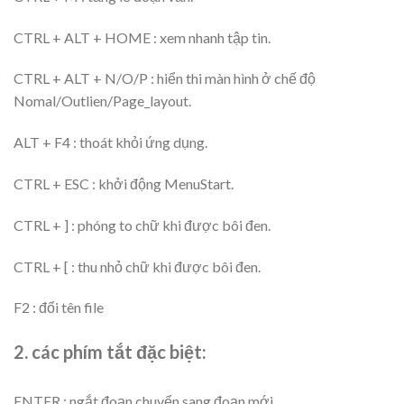
CTRL + ALT + HOME : xem nhanh tập tin.
CTRL + ALT + N/O/P : hiển thi màn hình ở chế độ
Nomal/Outlien/Page_layout.
ALT + F4 : thoát khỏi ứng dụng.
CTRL + ESC : khởi động MenuStart.
CTRL + ] : phóng to chữ khi được bôi đen.
CTRL + [ : thu nhỏ chữ khi được bôi đen.
F2 : đổi tên file
2. các phím tắt đặc biệt:
ENTER : ngắt đoạn chuyển sang đoạn mới.