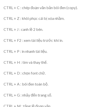
CTRL + C : chép đoạn văn bản bôi đen (copy).
CTRL + Z : khôi phục cái bị xóa nhầm.
CTRL + J : canh lề 2 bên.
CTRL + F2 : xem tài liệu trước khi in.
CTRL + P : in nhanh tài liệu.
CTRL + H : tìm và thay thế.
CTRL + D : chọn font chữ.
CTRL + A : bôi đen toàn bộ.
CTRL + G : nhảy đến trang số.
CTRL + M : tăng lề đoạn văn.