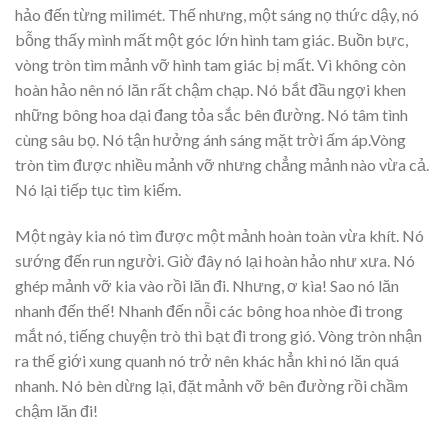
hảo đến từng milimét. Thế nhưng, một sáng nọ thức dậy, nó
bỗng thấy mình mất một góc lớn hình tam giác. Buồn bực,
vòng tròn tìm mảnh vỡ hình tam giác bị mất. Vì không còn
hoàn hảo nên nó lăn rất chậm chạp. Nó bắt đầu ngợi khen
những bông hoa dại đang tỏa sắc bên đường. Nó tâm tình
cùng sâu bọ. Nó tận hưởng ánh sáng mặt trời ấm áp.Vòng
tròn tìm được nhiều mảnh vỡ nhưng chẳng mảnh nào vừa cả.
Nó lại tiếp tục tìm kiếm.
Một ngày kia nó tìm được một mảnh hoàn toàn vừa khít. Nó
sướng đến run người. Giờ đây nó lại hoàn hảo như xưa. Nó
ghép mảnh vỡ kia vào rồi lăn đi. Nhưng, ơ kìa! Sao nó lăn
nhanh đến thế! Nhanh đến nỗi các bông hoa nhòe đi trong
mắt nó, tiếng chuyện trò thì bạt đi trong gió. Vòng tròn nhận
ra thế giới xung quanh nó trở nên khác hẳn khi nó lăn quá
nhanh. Nó bèn dừng lại, đặt mảnh vỡ bên đường rồi chầm
chậm lăn đi!