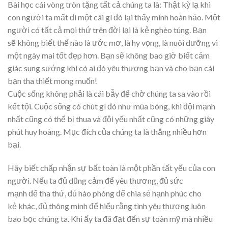
Bài học cái vòng tròn tặng tất cả chúng ta là: Thật kỳ lạ khi
con người ta mất đi một cái gì đó lại thấy mình hoàn hảo. Một
người có tất cả mọi thứ trên đời lại là kẻ nghèo túng. Bạn
sẽ không biết thế nào là ước mơ, là hy vọng, là nuôi dưỡng vì
một ngày mai tốt đẹp hơn. Bạn sẽ không bao giờ biết cảm
giác sung sướng khi có ai đó yêu thương bạn và cho bạn cái
bạn tha thiết mong muốn!
Cuộc sống không phải là cái bẫy để chờ chúng ta sa vào rồi
kết tội. Cuộc sống có chút gì đó như mùa bóng, khi đội mạnh
nhất cũng có thể bị thua và đội yếu nhất cũng có những giây
phút huy hoàng. Mục đích của chúng ta là thắng nhiều hơn
bại.
Hãy biết chấp nhận sự bất toàn là một phần tất yếu của con
người. Nếu ta đủ dũng cảm để yêu thương, đủ sức
mạnh để tha thứ, đủ hào phóng để chia sẻ hạnh phúc cho
kẻ khác, đủ thông minh để hiểu rằng tình yêu thương luôn
bao bọc chúng ta. Khi ấy ta đã đạt đến sự toàn mỹ mà nhiều