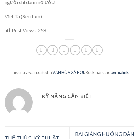
người chỉ dám mơ ước!
Viet Ta (Sưu tầm)
Post Views:
258
This entry was posted in
VĂN HÓA XÃ HỘI
. Bookmark the
permalink
.
KỸ NĂNG CẦN BIẾT
BÀI GIẢNG HƯỚNG DẪN
THỂ THỨC, KỸ THUẬT