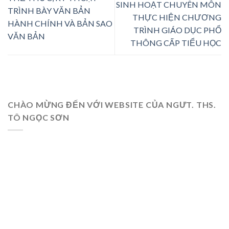
SINH HOẠT CHUYÊN MÔN
TRÌNH BÀY VĂN BẢN
THỰC HIỆN CHƯƠNG
HÀNH CHÍNH VÀ BẢN SAO
TRÌNH GIÁO DỤC PHỔ
VĂN BẢN
THÔNG CẤP TIỂU HỌC
CHÀO MỪNG ĐẾN VỚI WEBSITE CỦA NGƯT. THS.
TÔ NGỌC SƠN