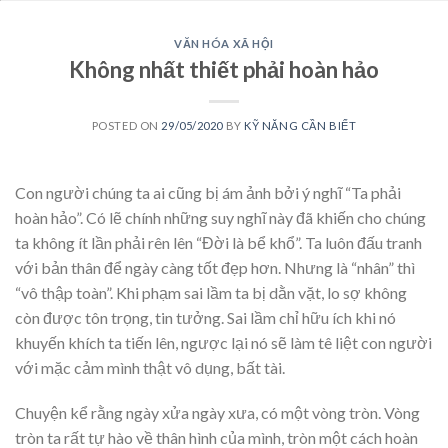
VĂN HÓA XÃ HỘI
Không nhất thiết phải hoàn hảo
POSTED ON
29/05/2020
BY
KỸ NĂNG CẦN BIẾT
Con người chúng ta ai cũng bị ám ảnh bởi ý nghĩ “Ta phải
hoàn hảo”. Có lẽ chính những suy nghĩ này đã khiến cho chúng
ta không ít lần phải rên lên “Đời là bể khổ”. Ta luôn đấu tranh
với bản thân để ngày càng tốt đẹp hơn. Nhưng là “nhân” thì
“vô thập toàn”. Khi phạm sai lầm ta bị dằn vặt, lo sợ không
còn được tôn trọng, tin tưởng. Sai lầm chỉ hữu ích khi nó
khuyến khích ta tiến lên, ngược lại nó sẽ làm tê liệt con người
với mặc cảm mình thật vô dụng, bất tài.
Chuyện kể rằng ngày xửa ngày xưa, có một vòng tròn. Vòng
tròn ta rất tự hào về thân hình của mình, tròn một cách hoàn