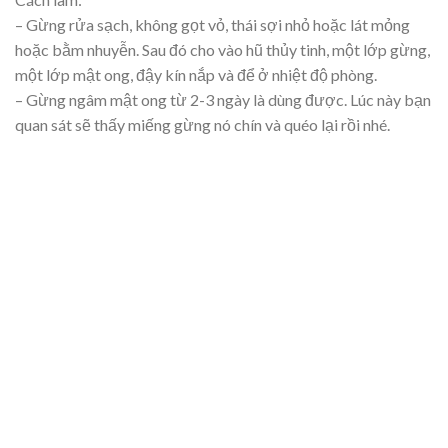
– Gừng rửa sạch, không gọt vỏ, thái sợi nhỏ hoặc lát mỏng
hoặc bằm nhuyễn. Sau đó cho vào hũ thủy tinh, một lớp gừng,
một lớp mật ong, đậy kín nắp và để ở nhiệt độ phòng.
– Gừng ngâm mật ong từ 2-3 ngày là dùng được. Lúc này bạn
quan sát sẽ thấy miếng gừng nó chín và quéo lại rồi nhé.