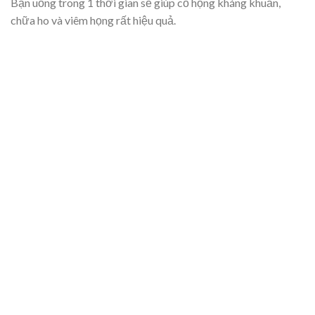
Bạn uống trong 1 thời gian sẽ giúp cổ họng kháng khuẩn,
chữa ho và viêm họng rất hiệu quả.