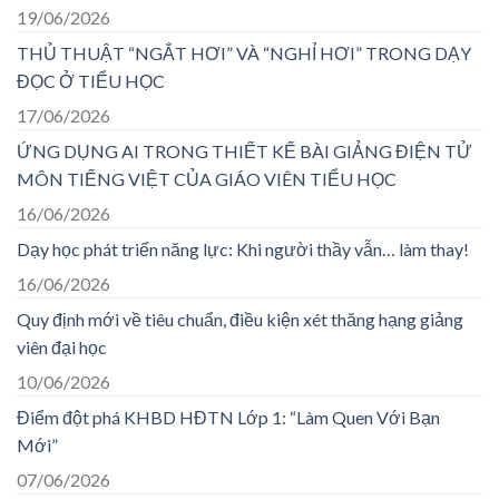
19/06/2026
THỦ THUẬT “NGẮT HƠI” VÀ “NGHỈ HƠI” TRONG DẠY
ĐỌC Ở TIỂU HỌC
17/06/2026
ỨNG DỤNG AI TRONG THIẾT KẾ BÀI GIẢNG ĐIỆN TỬ
MÔN TIẾNG VIỆT CỦA GIÁO VIÊN TIỂU HỌC
16/06/2026
Dạy học phát triển năng lực: Khi người thầy vẫn… làm thay!
16/06/2026
Quy định mới về tiêu chuẩn, điều kiện xét thăng hạng giảng
viên đại học
10/06/2026
Điểm đột phá KHBD HĐTN Lớp 1: “Làm Quen Với Bạn
Mới”
07/06/2026