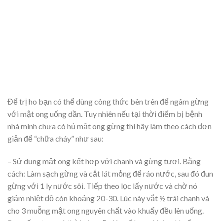
Để trị ho bạn có thể dùng công thức bên trên để ngâm gừng
với mật ong uống dần. Tuy nhiên nếu tại thời điểm bị bệnh
nhà mình chưa có hủ mật ong gừng thì hãy làm theo cách đơn
giản để “chữa cháy” như sau:
– Sử dụng mật ong kết hợp với chanh và gừng tươi. Bằng
cách: Làm sạch gừng và cắt lát mỏng để ráo nước, sau đó đun
gừng với 1 ly nước sôi. Tiếp theo lọc lấy nước và chờ nó
giảm nhiệt độ còn khoảng 20-30. Lúc này vắt ½ trái chanh và
cho 3 muỗng mật ong nguyên chất vào khuấy đều lên uống.