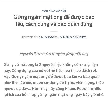
VĂN HÓA XÃ HỘI
Gừng ngâm mật ong để được bao
lâu, cách dùng và bảo quản đúng
POSTED ON
22/10/2020
BY
KỸ NĂNG CẦN BIẾT
Nguyên liệu chuẩn bị ngâm gừng mật ong
Gừng và mật ong là 2 nguyên liệu không còn xa lạ hiện
nay. Công dụng của nó với hệ tiêu hóa thì số dách rồi.
Vậy Gừng ngâm mật ong để được bao lâu và bảo quản
như thế nào nếu muốn sử dụng để trị ho, viêm họng, trào
ngược dạ dày… Hôm nay hãy cùng Hiland Food tìm hiểu
lợi ích của hỗn hơp gừng ngâm mật ong ngây bây giờ nhé.