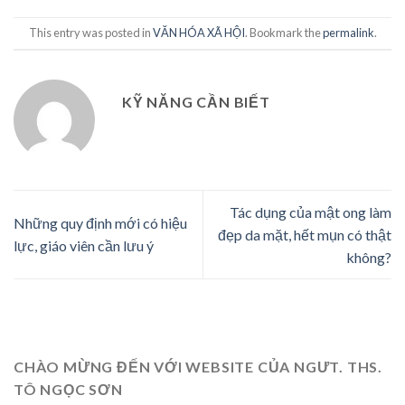
This entry was posted in
VĂN HÓA XÃ HỘI
. Bookmark the
permalink
.
KỸ NĂNG CẦN BIẾT
Tác dụng của mật ong làm
Những quy định mới có hiệu
đẹp da mặt, hết mụn có thật
lực, giáo viên cần lưu ý
không?
CHÀO MỪNG ĐẾN VỚI WEBSITE CỦA NGƯT. THS.
TÔ NGỌC SƠN