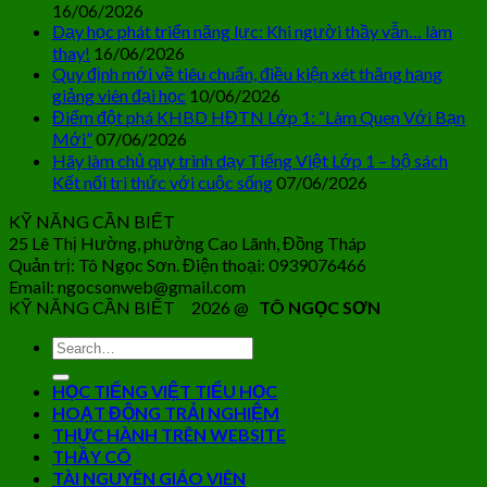
16/06/2026
Dạy học phát triển năng lực: Khi người thầy vẫn… làm
thay!
16/06/2026
Quy định mới về tiêu chuẩn, điều kiện xét thăng hạng
giảng viên đại học
10/06/2026
Điểm đột phá KHBD HĐTN Lớp 1: “Làm Quen Với Bạn
Mới”
07/06/2026
Hãy làm chủ quy trình dạy Tiếng Việt Lớp 1 – bộ sách
Kết nối tri thức với cuộc sống
07/06/2026
KỸ NĂNG CẦN BIẾT
25 Lê Thị Hường, phường Cao Lãnh, Đồng Tháp
Quản trị: Tô Ngọc Sơn. Điện thoại: 0939076466
Email: ngocsonweb@gmail.com
KỸ NĂNG CẦN BIẾT 2026 @
TÔ NGỌC SƠN
HỌC TIẾNG VIỆT TIỂU HỌC
HOẠT ĐỘNG TRẢI NGHIỆM
THỰC HÀNH TRÊN WEBSITE
THẦY CÔ
TÀI NGUYÊN GIÁO VIÊN