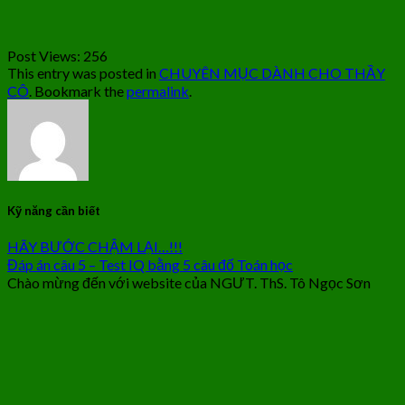
Post Views:
256
This entry was posted in
CHUYÊN MỤC DÀNH CHO THẦY
CÔ
. Bookmark the
permalink
.
Kỹ năng cần biết
HÃY BƯỚC CHẬM LẠI…!!!
Đáp án câu 5 – Test IQ bằng 5 câu đố Toán học
Chào mừng đến với website của NGƯT. ThS. Tô Ngọc Sơn