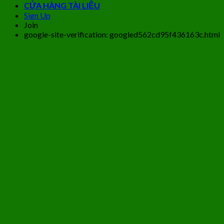
CỬA HÀNG TÀI LIỆU
Sign Up
Join
google-site-verification: googled562cd95f436163c.html