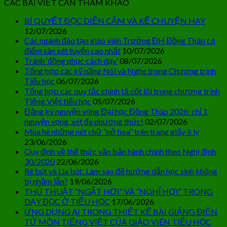
CÁC BÀI VIẾT CẦN THAM KHẢO
BÍ QUYẾT ĐỌC DIỄN CẢM VÀ KỂ CHUYỆN HAY
12/07/2026
Các ngành đào tạo giáo viên Trường ĐH Đồng Tháp có
điểm sàn xét tuyển cao nhất
10/07/2026
Tránh ‘đồng phục cách dạy’
08/07/2026
Tổng hợp các kỹ năng Nói và Nghe trong Chương trình
Tiểu học
06/07/2026
Tổng hợp các quy tắc chính tả cốt lõi trong chương trình
Tiếng Việt tiểu học
05/07/2026
Đăng ký nguyện vọng Đại học Đồng Tháp 2026: chỉ 1
nguyện vọng, xét đa phương thức!
02/07/2026
Mùa hè những nét chữ “nở hoa” trên trang giấy ô ly
23/06/2026
Quy định về thể thức văn bản hành chính theo Nghị định
30/2020
22/06/2026
Rê bút và Lia bút: Làm sao để hướng dẫn học sinh không
bị nhầm lẫn?
19/06/2026
THỦ THUẬT “NGẮT HƠI” VÀ “NGHỈ HƠI” TRONG
DẠY ĐỌC Ở TIỂU HỌC
17/06/2026
ỨNG DỤNG AI TRONG THIẾT KẾ BÀI GIẢNG ĐIỆN
TỬ MÔN TIẾNG VIỆT CỦA GIÁO VIÊN TIỂU HỌC