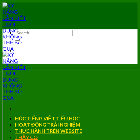
Skip
to
content
HỌC TIẾNG VIỆT TIỂU HỌC
HOẠT ĐỘNG TRẢI NGHIỆM
THỰC HÀNH TRÊN WEBSITE
THẦY CÔ