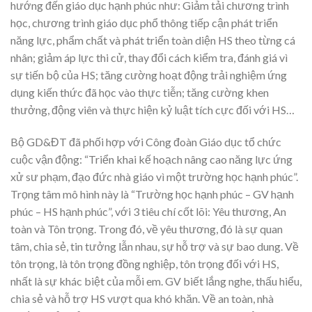
hướng đến giáo dục hạnh phúc như: Giảm tải chương trình
học, chương trình giáo dục phổ thông tiếp cận phát triển
năng lực, phẩm chất và phát triển toàn diện HS theo từng cá
nhân; giảm áp lực thi cử, thay đổi cách kiểm tra, đánh giá vì
sự tiến bộ của HS; tăng cường hoạt động trải nghiệm ứng
dụng kiến thức đã học vào thực tiễn; tăng cường khen
thưởng, động viên và thực hiện kỷ luật tích cực đối với HS…
Bộ GD&ĐT đã phối hợp với Công đoàn Giáo dục tổ chức
cuộc vận động: “Triển khai kế hoạch nâng cao năng lực ứng
xử sư phạm, đạo đức nhà giáo vì một trường học hạnh phúc”.
Trọng tâm mô hình này là “Trường học hạnh phúc – GV hạnh
phúc – HS hạnh phúc”, với 3 tiêu chí cốt lõi: Yêu thương, An
toàn và Tôn trọng. Trong đó, về yêu thương, đó là sự quan
tâm, chia sẻ, tin tưởng lẫn nhau, sự hỗ trợ và sự bao dung. Về
tôn trọng, là tôn trọng đồng nghiệp, tôn trọng đối với HS,
nhất là sự khác biệt của mỗi em. GV biết lắng nghe, thấu hiểu,
chia sẻ và hỗ trợ HS vượt qua khó khăn. Về an toàn, nhà