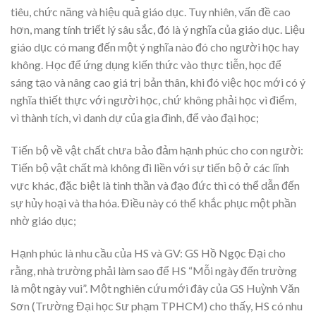
tiêu, chức năng và hiệu quả giáo dục. Tuy nhiên, vấn đề cao
hơn, mang tính triết lý sâu sắc, đó là ý nghĩa của giáo dục. Liệu
giáo dục có mang đến một ý nghĩa nào đó cho người học hay
không. Học để ứng dụng kiến thức vào thực tiễn, học để
sáng tạo và nâng cao giá trị bản thân, khi đó việc học mới có ý
nghĩa thiết thực với người học, chứ không phải học vì điểm,
vì thành tích, vì danh dự của gia đình, để vào đại học;
Tiến bộ về vật chất chưa bảo đảm hạnh phúc cho con người:
Tiến bộ vật chất mà không đi liền với sự tiến bộ ở các lĩnh
vực khác, đặc biệt là tinh thần và đạo đức thì có thể dẫn đến
sự hủy hoại và tha hóa. Điều này có thể khắc phục một phần
nhờ giáo dục;
Hạnh phúc là nhu cầu của HS và GV: GS Hồ Ngọc Đại cho
rằng, nhà trường phải làm sao để HS “Mỗi ngày đến trường
là một ngày vui”. Một nghiên cứu mới đây của GS Huỳnh Văn
Sơn (Trường Đại học Sư phạm TPHCM) cho thấy, HS có nhu