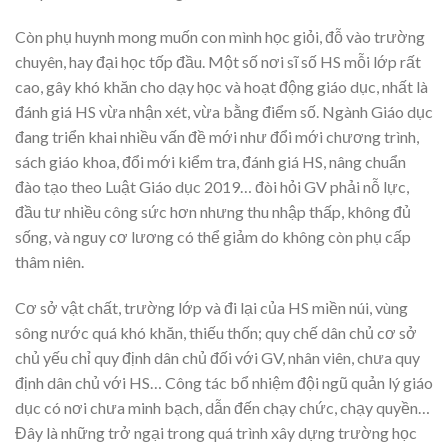
Còn phụ huynh mong muốn con mình học giỏi, đỗ vào trường
chuyên, hay đại học tốp đầu. Một số nơi sĩ số HS mỗi lớp rất
cao, gây khó khăn cho dạy học và hoạt động giáo dục, nhất là
đánh giá HS vừa nhận xét, vừa bằng điểm số. Ngành Giáo dục
đang triển khai nhiều vấn đề mới như đổi mới chương trình,
sách giáo khoa, đổi mới kiểm tra, đánh giá HS, nâng chuẩn
đào tạo theo Luật Giáo dục 2019… đòi hỏi GV phải nỗ lực,
đầu tư nhiều công sức hơn nhưng thu nhập thấp, không đủ
sống, và nguy cơ lương có thể giảm do không còn phụ cấp
thâm niên.
Cơ sở vật chất, trường lớp và đi lại của HS miền núi, vùng
sông nước quá khó khăn, thiếu thốn; quy chế dân chủ cơ sở
chủ yếu chỉ quy định dân chủ đối với GV, nhân viên, chưa quy
định dân chủ với HS… Công tác bổ nhiệm đội ngũ quản lý giáo
dục có nơi chưa minh bạch, dẫn đến chạy chức, chạy quyền…
Đây là những trở ngại trong quá trình xây dựng trường học