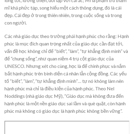
lòng tốt, lương thiện, đối lập với cái ác; Mĩ là phạm trù thẩm
mĩ khá phức tạp, song hiểu một cách thông dụng, đó là cái
đẹp. Cái đẹp ở trong thiên nhiên, trong cuộc sống và trong
con người.
Các nhà giáo dục theo trường phái hạnh phúc cho rằng: Hạnh
phúc là mục đích quan trọng nhất của giáo dục cần đạt tới,
vấn đề học không chỉ để “biết”, “làm”, “tự khẳng định mình” và
để “chung sống”, như quan niệm 4 trụ cột giáo dục của
UNESCO. Nhưng xét cho cùng, học là để chinh phục và nắm
bắt hạnh phúc trên bình diện cá nhân lẫn cộng đồng. Các yếu
tố “biết”, “làm”, “tự khẳng định mình”… tự nó không làm nên
hạnh phúc mà chỉ là điều kiện của hạnh phúc. Theo Nel
Noddings (nhà giáo dục Mỹ), “Giáo dục mà không đưa đến
hạnh phúc là một nền giáo dục sai lầm và què quặt, còn hạnh
phúc mà không có giáo dục là hạnh phúc không bền vững”.