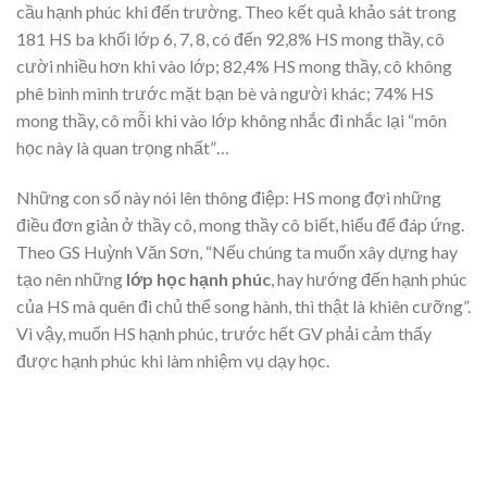
cầu hạnh phúc khi đến trường. Theo kết quả khảo sát trong
181 HS ba khối lớp 6, 7, 8, có đến 92,8% HS mong thầy, cô
cười nhiều hơn khi vào lớp; 82,4% HS mong thầy, cô không
phê bình mình trước mặt bạn bè và người khác; 74% HS
mong thầy, cô mỗi khi vào lớp không nhắc đi nhắc lại “môn
học này là quan trọng nhất”…
Những con số này nói lên thông điệp: HS mong đợi những
điều đơn giản ở thầy cô, mong thầy cô biết, hiểu để đáp ứng.
Theo GS Huỳnh Văn Sơn, “Nếu chúng ta muốn xây dựng hay
tạo nên những
lớp học hạnh phúc
, hay hướng đến hạnh phúc
của HS mà quên đi chủ thể song hành, thì thật là khiên cưỡng”.
Vì vậy, muốn HS hạnh phúc, trước hết GV phải cảm thấy
được hạnh phúc khi làm nhiệm vụ dạy học.