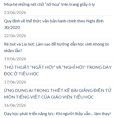
Mùa hè những nét chữ “nở hoa” trên trang giấy ô ly
23/06/2026
Quy định về thể thức văn bản hành chính theo Nghị định
30/2020
22/06/2026
Rê bút và Lia bút: Làm sao để hướng dẫn học sinh không bị
nhầm lẫn?
19/06/2026
THỦ THUẬT “NGẮT HƠI” VÀ “NGHỈ HƠI” TRONG DẠY
ĐỌC Ở TIỂU HỌC
17/06/2026
ỨNG DỤNG AI TRONG THIẾT KẾ BÀI GIẢNG ĐIỆN TỬ
MÔN TIẾNG VIỆT CỦA GIÁO VIÊN TIỂU HỌC
16/06/2026
Dạy học phát triển năng lực: Khi người thầy vẫn… làm thay!