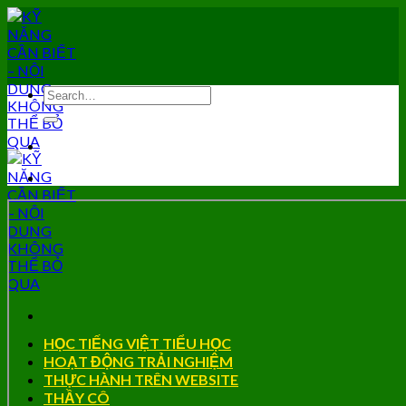
Skip
to
content
HỌC TIẾNG VIỆT TIỂU HỌC
HOẠT ĐỘNG TRẢI NGHIỆM
THỰC HÀNH TRÊN WEBSITE
THẦY CÔ