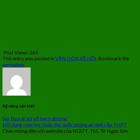
Post Views:
265
This entry was posted in
VĂN HÓA XÃ HỘI
. Bookmark the
permalink
.
Kỹ năng cần biết
Sai, Nga là ‘xứ sở bạch dương’
Nội dung môn học Giáo dục quốc phòng an ninh cấp THPT
Chào mừng đến với website của NGƯT. ThS. Tô Ngọc Sơn