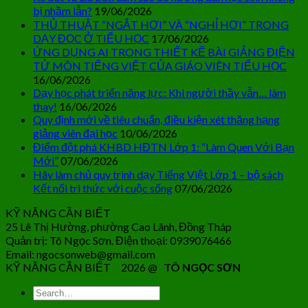
bị nhầm lẫn?
19/06/2026
THỦ THUẬT “NGẮT HƠI” VÀ “NGHỈ HƠI” TRONG
DẠY ĐỌC Ở TIỂU HỌC
17/06/2026
ỨNG DỤNG AI TRONG THIẾT KẾ BÀI GIẢNG ĐIỆN
TỬ MÔN TIẾNG VIỆT CỦA GIÁO VIÊN TIỂU HỌC
16/06/2026
Dạy học phát triển năng lực: Khi người thầy vẫn… làm
thay!
16/06/2026
Quy định mới về tiêu chuẩn, điều kiện xét thăng hạng
giảng viên đại học
10/06/2026
Điểm đột phá KHBD HĐTN Lớp 1: “Làm Quen Với Bạn
Mới”
07/06/2026
Hãy làm chủ quy trình dạy Tiếng Việt Lớp 1 – bộ sách
Kết nối tri thức với cuộc sống
07/06/2026
KỸ NĂNG CẦN BIẾT
25 Lê Thị Hường, phường Cao Lãnh, Đồng Tháp
Quản trị: Tô Ngọc Sơn. Điện thoại: 0939076466
Email: ngocsonweb@gmail.com
KỸ NĂNG CẦN BIẾT 2026 @
TÔ NGỌC SƠN