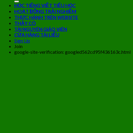
HỌC TIẾNG VIỆT TIỂU HỌC
HOẠT ĐỘNG TRẢI NGHIỆM
THỰC HÀNH TRÊN WEBSITE
THẦY CÔ
TÀI NGUYÊN GIÁO VIÊN
CỬA HÀNG TÀI LIỆU
Sign Up
Join
google-site-verification: googled562cd95f436163c.html