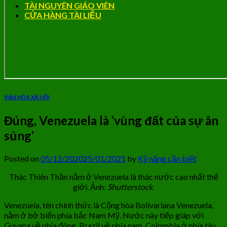
TÀI NGUYÊN GIÁO VIÊN
CỬA HÀNG TÀI LIỆU
VĂN HÓA XÃ HỘI
Đúng, Venezuela là ‘vùng đất của sự ân
sủng’
Posted on
05/12/2020
25/01/2021
by
Kỹ năng cần biết
Thác Thiên Thần nằm ở Venezuela là thác nước cao nhất thế
giới. Ảnh:
Shutterstock.
Venezuela, tên chính thức là Cộng hòa Bolivariana Venezuela,
nằm ở bờ biển phía bắc Nam Mỹ. Nước này tiếp giáp với
Guyana về phía đông, Brazil về phía nam, Colombia ở phía tây