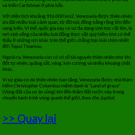
và biển Caribbean ở phía bắc.
Với diện tích khoảng 916.000 km2, Venezuela được thiên nhiên
ưu đãi nhiều loại cảnh quan, từ đồi núi, đồng bằng rộng lớn đến
vùng biển. Vì thế, quốc gia này có sự đa dạng sinh học rất lớn, là
nơi sinh sống của nhiều loài động thực vật quý hiếm khó có thể
thấy ở những nơi khác trên thế giới, chẳng hạn loài chim nhiệt
đới Tepui Tinamou.
Ngoài ra, Venezuela còn có vô số tài nguyên thiên nhiên như khí
đốt tự nhiên, quặng sắt, vàng, kim cương và nhiều khoáng chất
khác.
Vì sự giàu có do thiên nhiên ban tặng, Venezuela được nhà thám
hiểm Christopher Columbus mệnh danh là “Land of grace”
(Vùng đất của sự ân sủng) khi đến thăm đất nước này trong
chuyến hành trình vòng quanh thế giới, theo
the Jupital
.
>> Quay lại