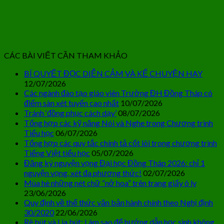
CÁC BÀI VIẾT CẦN THAM KHẢO
BÍ QUYẾT ĐỌC DIỄN CẢM VÀ KỂ CHUYỆN HAY
12/07/2026
Các ngành đào tạo giáo viên Trường ĐH Đồng Tháp có
điểm sàn xét tuyển cao nhất
10/07/2026
Tránh ‘đồng phục cách dạy’
08/07/2026
Tổng hợp các kỹ năng Nói và Nghe trong Chương trình
Tiểu học
06/07/2026
Tổng hợp các quy tắc chính tả cốt lõi trong chương trình
Tiếng Việt tiểu học
05/07/2026
Đăng ký nguyện vọng Đại học Đồng Tháp 2026: chỉ 1
nguyện vọng, xét đa phương thức!
02/07/2026
Mùa hè những nét chữ “nở hoa” trên trang giấy ô ly
23/06/2026
Quy định về thể thức văn bản hành chính theo Nghị định
30/2020
22/06/2026
Rê bút và Lia bút: Làm sao để hướng dẫn học sinh không