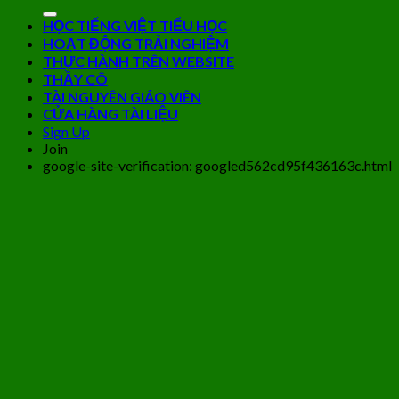
HỌC TIẾNG VIỆT TIỂU HỌC
HOẠT ĐỘNG TRẢI NGHIỆM
THỰC HÀNH TRÊN WEBSITE
THẦY CÔ
TÀI NGUYÊN GIÁO VIÊN
CỬA HÀNG TÀI LIỆU
Sign Up
Join
google-site-verification: googled562cd95f436163c.html