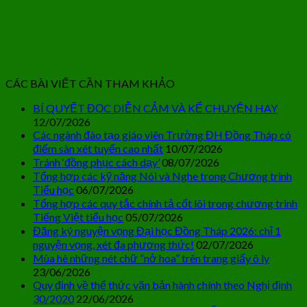
CÁC BÀI VIẾT CẦN THAM KHẢO
BÍ QUYẾT ĐỌC DIỄN CẢM VÀ KỂ CHUYỆN HAY
12/07/2026
Các ngành đào tạo giáo viên Trường ĐH Đồng Tháp có
điểm sàn xét tuyển cao nhất
10/07/2026
Tránh ‘đồng phục cách dạy’
08/07/2026
Tổng hợp các kỹ năng Nói và Nghe trong Chương trình
Tiểu học
06/07/2026
Tổng hợp các quy tắc chính tả cốt lõi trong chương trình
Tiếng Việt tiểu học
05/07/2026
Đăng ký nguyện vọng Đại học Đồng Tháp 2026: chỉ 1
nguyện vọng, xét đa phương thức!
02/07/2026
Mùa hè những nét chữ “nở hoa” trên trang giấy ô ly
23/06/2026
Quy định về thể thức văn bản hành chính theo Nghị định
30/2020
22/06/2026