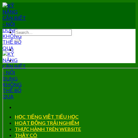
Skip
to
content
HỌC TIẾNG VIỆT TIỂU HỌC
HOẠT ĐỘNG TRẢI NGHIỆM
THỰC HÀNH TRÊN WEBSITE
THẦY CÔ