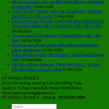
Rê bút và Lia bút: Làm sao để hướng dẫn học sinh không
bị nhầm lẫn?
19/06/2026
THỦ THUẬT “NGẮT HƠI” VÀ “NGHỈ HƠI” TRONG
DẠY ĐỌC Ở TIỂU HỌC
17/06/2026
ỨNG DỤNG AI TRONG THIẾT KẾ BÀI GIẢNG ĐIỆN
TỬ MÔN TIẾNG VIỆT CỦA GIÁO VIÊN TIỂU HỌC
16/06/2026
Dạy học phát triển năng lực: Khi người thầy vẫn… làm
thay!
16/06/2026
Quy định mới về tiêu chuẩn, điều kiện xét thăng hạng
giảng viên đại học
10/06/2026
Điểm đột phá KHBD HĐTN Lớp 1: “Làm Quen Với Bạn
Mới”
07/06/2026
Hãy làm chủ quy trình dạy Tiếng Việt Lớp 1 – bộ sách
Kết nối tri thức với cuộc sống
07/06/2026
KỸ NĂNG CẦN BIẾT
25 Lê Thị Hường, phường Cao Lãnh, Đồng Tháp
Quản trị: Tô Ngọc Sơn. Điện thoại: 0939076466
Email: ngocsonweb@gmail.com
KỸ NĂNG CẦN BIẾT 2026 @
TÔ NGỌC SƠN