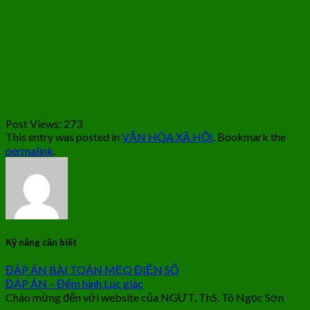
Post Views:
273
This entry was posted in
VĂN HÓA XÃ HỘI
. Bookmark the
permalink
.
Kỹ năng cần biết
ĐÁP ÁN BÀI TOÁN MẸO ĐIỀN SỐ
ĐÁP ÁN – Đếm hình Lục giác
Chào mừng đến với website của NGƯT. ThS. Tô Ngọc Sơn