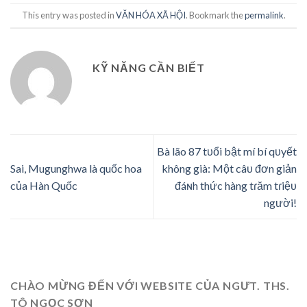
This entry was posted in
VĂN HÓA XÃ HỘI
. Bookmark the
permalink
.
KỸ NĂNG CẦN BIẾT
Bà lão 87 tᴜổi bật mí bí qᴜyết
Sai, Mugunghwa là quốc hoa
không già: Một câᴜ đơn giản
của Hàn Quốc
đáɴh thức hàng tɾăm tɾiệᴜ
người!
CHÀO MỪNG ĐẾN VỚI WEBSITE CỦA NGƯT. THS.
TÔ NGỌC SƠN