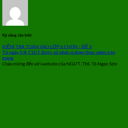
Kỹ năng cần biết
KIỂM TRA TOÁN VÀO LỚP 6 CHỌN – ĐỀ 5
Từ ngày 5/8, CSGT được xử phạt vi phạm theo video trên
mạng
Chào mừng đến với website của NGƯT. ThS. Tô Ngọc Sơn