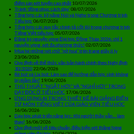
điểm sàn xét tuyển cao nhất
10/07/2026
Tránh ‘đồng phục cách dạy’
08/07/2026
Tổng hợp các kỹ năng Nói và Nghe trong Chương trình
Tiểu học
06/07/2026
Tổng hợp các quy tắc chính tả cốt lõi trong chương trình
Tiếng Việt tiểu học
05/07/2026
Đăng ký nguyện vọng Đại học Đồng Tháp 2026: chỉ 1
nguyện vọng, xét đa phương thức!
02/07/2026
Mùa hè những nét chữ “nở hoa” trên trang giấy ô ly
23/06/2026
Quy định về thể thức văn bản hành chính theo Nghị định
30/2020
22/06/2026
Rê bút và Lia bút: Làm sao để hướng dẫn học sinh không
bị nhầm lẫn?
19/06/2026
THỦ THUẬT “NGẮT HƠI” VÀ “NGHỈ HƠI” TRONG
DẠY ĐỌC Ở TIỂU HỌC
17/06/2026
ỨNG DỤNG AI TRONG THIẾT KẾ BÀI GIẢNG ĐIỆN
TỬ MÔN TIẾNG VIỆT CỦA GIÁO VIÊN TIỂU HỌC
16/06/2026
Dạy học phát triển năng lực: Khi người thầy vẫn… làm
thay!
16/06/2026
Quy định mới về tiêu chuẩn, điều kiện xét thăng hạng
giảng viên đại học
10/06/2026