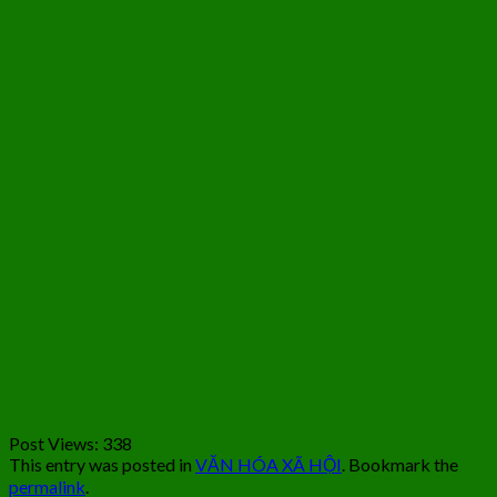
Post Views:
338
This entry was posted in
VĂN HÓA XÃ HỘI
. Bookmark the
permalink
.