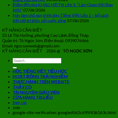
Điểm đột phá KHBD HĐTN Lớp 1: “Làm Quen Với Bạn
Mới”
07/06/2026
Hãy làm chủ quy trình dạy Tiếng Việt Lớp 1 – bộ sách
Kết nối tri thức với cuộc sống
07/06/2026
KỸ NĂNG CẦN BIẾT
25 Lê Thị Hường, phường Cao Lãnh, Đồng Tháp
Quản trị: Tô Ngọc Sơn. Điện thoại: 0939076466
Email: ngocsonweb@gmail.com
KỸ NĂNG CẦN BIẾT 2026 @
TÔ NGỌC SƠN
HỌC TIẾNG VIỆT TIỂU HỌC
HOẠT ĐỘNG TRẢI NGHIỆM
THỰC HÀNH TRÊN WEBSITE
THẦY CÔ
TÀI NGUYÊN GIÁO VIÊN
CỬA HÀNG TÀI LIỆU
Sign Up
Join
google-site-verification: googled562cd95f436163c.html