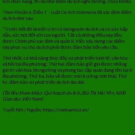
lịch chức năng, thí dụ như điểm du lịch nghỉ dưỡng, chữa bệnh).
Theo Khoản 6, Điều 1 – Luật Du lịch Indonesia đã xác định điểm
du lịch như sau:
“Trước hết đó là một vị trí có tài nguyên du lịch và có sức hấp
dẫn, sức hút đối với con người. Tất cả những điều này đều
được Chính phủ xác định và quản lí. Việc xây dựng các điểm
này phục vụ cho du lịch phải được đảm bảo bốn yêu cầu:
Thứ nhất, có khả năng thúc đẩy sự phát triển kinh tế, văn hóa –
xã hội tại địa phương; Thứ hai, đảm bảo giữ gìn được những
gái trị văn hóa, tín ngường và phong tục tập quán đang tồn tại ở
địa phương; Thứ ba, bảo vệ được môi trường sinh thái; Thứ
tư, đảm bảo sự phát triển du lịch lâu dài.
(Tài liệu tham khảo: Qui hoạch du lịch, Bùi Thị Hải Yến, NXB
Giáo dục Việt Nam)
Tuyết Nhi / Nguồn: https://vietnambiz.vn/