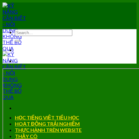
Skip
to
content
HỌC TIẾNG VIỆT TIỂU HỌC
HOẠT ĐỘNG TRẢI NGHIỆM
THỰC HÀNH TRÊN WEBSITE
THẦY CÔ