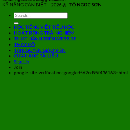
KỸ NĂNG CẦN BIẾT 2026 @
TÔ NGỌC SƠN
HỌC TIẾNG VIỆT TIỂU HỌC
HOẠT ĐỘNG TRẢI NGHIỆM
THỰC HÀNH TRÊN WEBSITE
THẦY CÔ
TÀI NGUYÊN GIÁO VIÊN
CỬA HÀNG TÀI LIỆU
Sign Up
Join
google-site-verification: googled562cd95f436163c.html