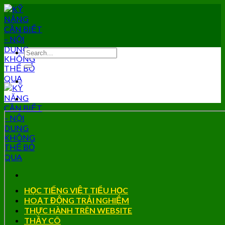
Skip
to
content
HỌC TIẾNG VIỆT TIỂU HỌC
HOẠT ĐỘNG TRẢI NGHIỆM
THỰC HÀNH TRÊN WEBSITE
THẦY CÔ