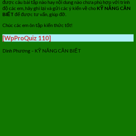
được câu bài tập nào hay nội dung nào chưa phù hợp với trình
độ các em, hãy ghi lại và gửi các ý kiến về cho
KỸ NĂNG CẦN
BIẾT
để được tư vấn, giúp đỡ.
Chúc các em ôn tập kiến thức tốt!
[WpProQuiz 110]
Dinh Phương – KỸ NĂNG CẦN BIẾT