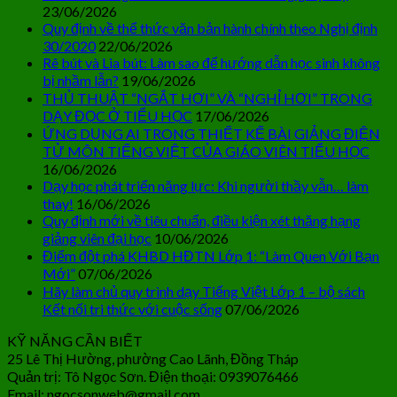
23/06/2026
Quy định về thể thức văn bản hành chính theo Nghị định
30/2020
22/06/2026
Rê bút và Lia bút: Làm sao để hướng dẫn học sinh không
bị nhầm lẫn?
19/06/2026
THỦ THUẬT “NGẮT HƠI” VÀ “NGHỈ HƠI” TRONG
DẠY ĐỌC Ở TIỂU HỌC
17/06/2026
ỨNG DỤNG AI TRONG THIẾT KẾ BÀI GIẢNG ĐIỆN
TỬ MÔN TIẾNG VIỆT CỦA GIÁO VIÊN TIỂU HỌC
16/06/2026
Dạy học phát triển năng lực: Khi người thầy vẫn… làm
thay!
16/06/2026
Quy định mới về tiêu chuẩn, điều kiện xét thăng hạng
giảng viên đại học
10/06/2026
Điểm đột phá KHBD HĐTN Lớp 1: “Làm Quen Với Bạn
Mới”
07/06/2026
Hãy làm chủ quy trình dạy Tiếng Việt Lớp 1 – bộ sách
Kết nối tri thức với cuộc sống
07/06/2026
KỸ NĂNG CẦN BIẾT
25 Lê Thị Hường, phường Cao Lãnh, Đồng Tháp
Quản trị: Tô Ngọc Sơn. Điện thoại: 0939076466
Email: ngocsonweb@gmail.com