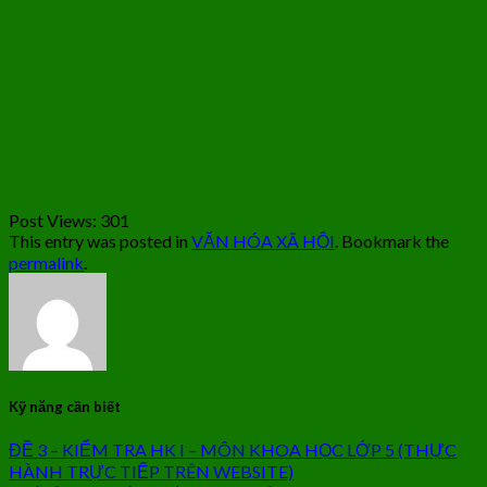
Post Views:
301
This entry was posted in
VĂN HÓA XÃ HỘI
. Bookmark the
permalink
.
Kỹ năng cần biết
ĐỀ 3 – KIỂM TRA HK I – MÔN KHOA HỌC LỚP 5 (THỰC
HÀNH TRỰC TIẾP TRÊN WEBSITE)