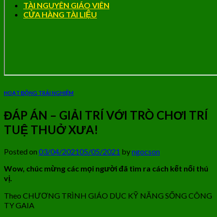
TÀI NGUYÊN GIÁO VIÊN
CỬA HÀNG TÀI LIỆU
HOẠT ĐỘNG TRẢI NGHIỆM
ĐÁP ÁN – GIẢI TRÍ VỚI TRÒ CHƠI TRÍ
TUỆ THUỞ XƯA!
Posted on
03/04/2021
05/05/2021
by
ngocson
Wow, chúc mừng các mọi người đã tìm ra cách kết nối thú
vị.
Theo CHƯƠNG TRÌNH GIÁO DỤC KỸ NĂNG SỐNG CÔNG
TY GAIA