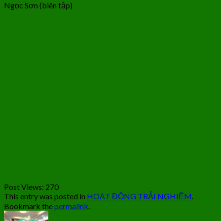
Ngọc Sơn (biên tập)
Post Views:
270
This entry was posted in
HOẠT ĐỘNG TRẢI NGHIỆM
.
Bookmark the
permalink
.