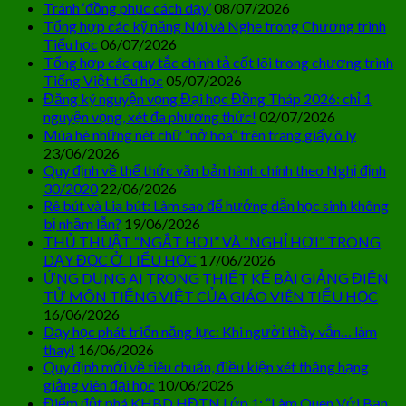
Tránh ‘đồng phục cách dạy’
08/07/2026
Tổng hợp các kỹ năng Nói và Nghe trong Chương trình
Tiểu học
06/07/2026
Tổng hợp các quy tắc chính tả cốt lõi trong chương trình
Tiếng Việt tiểu học
05/07/2026
Đăng ký nguyện vọng Đại học Đồng Tháp 2026: chỉ 1
nguyện vọng, xét đa phương thức!
02/07/2026
Mùa hè những nét chữ “nở hoa” trên trang giấy ô ly
23/06/2026
Quy định về thể thức văn bản hành chính theo Nghị định
30/2020
22/06/2026
Rê bút và Lia bút: Làm sao để hướng dẫn học sinh không
bị nhầm lẫn?
19/06/2026
THỦ THUẬT “NGẮT HƠI” VÀ “NGHỈ HƠI” TRONG
DẠY ĐỌC Ở TIỂU HỌC
17/06/2026
ỨNG DỤNG AI TRONG THIẾT KẾ BÀI GIẢNG ĐIỆN
TỬ MÔN TIẾNG VIỆT CỦA GIÁO VIÊN TIỂU HỌC
16/06/2026
Dạy học phát triển năng lực: Khi người thầy vẫn… làm
thay!
16/06/2026
Quy định mới về tiêu chuẩn, điều kiện xét thăng hạng
giảng viên đại học
10/06/2026
Điểm đột phá KHBD HĐTN Lớp 1: “Làm Quen Với Bạn