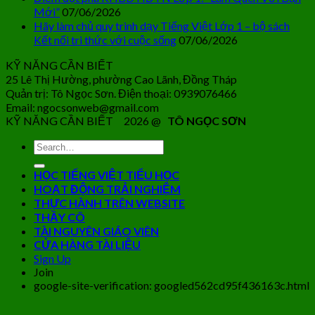
Mới”
07/06/2026
Hãy làm chủ quy trình dạy Tiếng Việt Lớp 1 – bộ sách
Kết nối tri thức với cuộc sống
07/06/2026
KỸ NĂNG CẦN BIẾT
25 Lê Thị Hường, phường Cao Lãnh, Đồng Tháp
Quản trị: Tô Ngọc Sơn. Điện thoại: 0939076466
Email: ngocsonweb@gmail.com
KỸ NĂNG CẦN BIẾT 2026 @
TÔ NGỌC SƠN
HỌC TIẾNG VIỆT TIỂU HỌC
HOẠT ĐỘNG TRẢI NGHIỆM
THỰC HÀNH TRÊN WEBSITE
THẦY CÔ
TÀI NGUYÊN GIÁO VIÊN
CỬA HÀNG TÀI LIỆU
Sign Up
Join
google-site-verification: googled562cd95f436163c.html