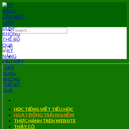
Skip
to
content
HỌC TIẾNG VIỆT TIỂU HỌC
HOẠT ĐỘNG TRẢI NGHIỆM
THỰC HÀNH TRÊN WEBSITE
THẦY CÔ