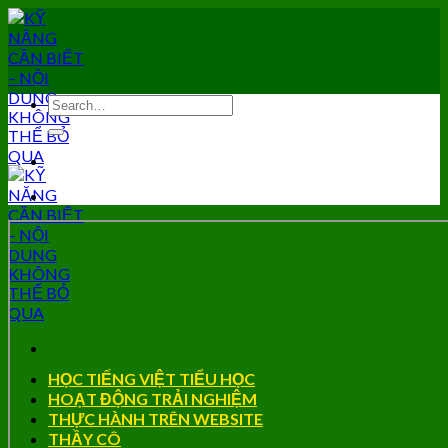
Skip
to
content
HỌC TIẾNG VIỆT TIỂU HỌC
HOẠT ĐỘNG TRẢI NGHIỆM
THỰC HÀNH TRÊN WEBSITE
THẦY CÔ