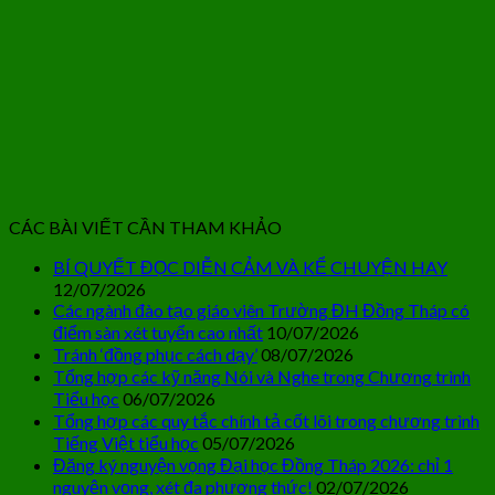
CÁC BÀI VIẾT CẦN THAM KHẢO
BÍ QUYẾT ĐỌC DIỄN CẢM VÀ KỂ CHUYỆN HAY
12/07/2026
Các ngành đào tạo giáo viên Trường ĐH Đồng Tháp có
điểm sàn xét tuyển cao nhất
10/07/2026
Tránh ‘đồng phục cách dạy’
08/07/2026
Tổng hợp các kỹ năng Nói và Nghe trong Chương trình
Tiểu học
06/07/2026
Tổng hợp các quy tắc chính tả cốt lõi trong chương trình
Tiếng Việt tiểu học
05/07/2026
Đăng ký nguyện vọng Đại học Đồng Tháp 2026: chỉ 1
nguyện vọng, xét đa phương thức!
02/07/2026