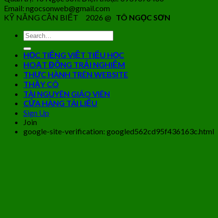
Email: ngocsonweb@gmail.com
KỸ NĂNG CẦN BIẾT 2026 @
TÔ NGỌC SƠN
HỌC TIẾNG VIỆT TIỂU HỌC
HOẠT ĐỘNG TRẢI NGHIỆM
THỰC HÀNH TRÊN WEBSITE
THẦY CÔ
TÀI NGUYÊN GIÁO VIÊN
CỬA HÀNG TÀI LIỆU
Sign Up
Join
google-site-verification: googled562cd95f436163c.html