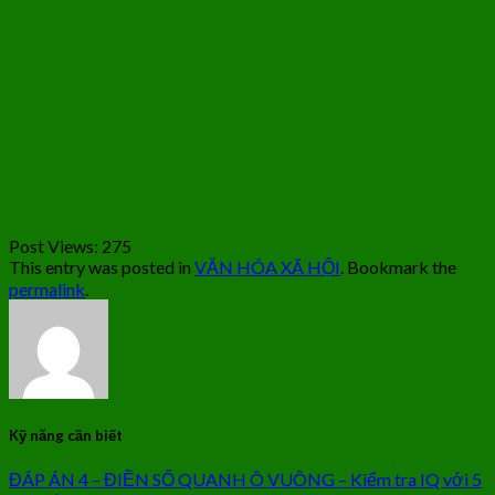
Post Views:
275
This entry was posted in
VĂN HÓA XÃ HỘI
. Bookmark the
permalink
.
Kỹ năng cần biết
ĐÁP ÁN 4 – ĐIỀN SỐ QUANH Ô VUÔNG – Kiểm tra IQ với 5