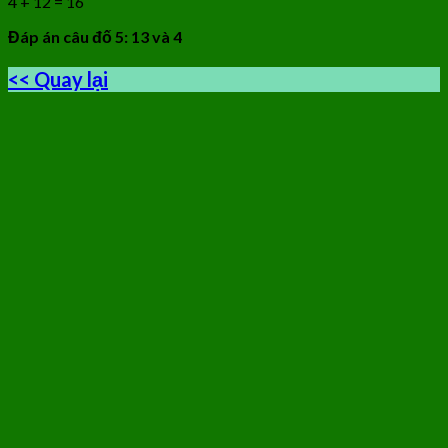
4 + 12 = 16
Đáp án câu đố 5: 13 và 4
<< Quay lại