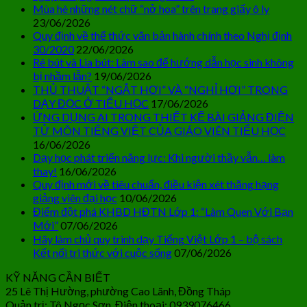
Mùa hè những nét chữ “nở hoa” trên trang giấy ô ly
23/06/2026
Quy định về thể thức văn bản hành chính theo Nghị định
30/2020
22/06/2026
Rê bút và Lia bút: Làm sao để hướng dẫn học sinh không
bị nhầm lẫn?
19/06/2026
THỦ THUẬT “NGẮT HƠI” VÀ “NGHỈ HƠI” TRONG
DẠY ĐỌC Ở TIỂU HỌC
17/06/2026
ỨNG DỤNG AI TRONG THIẾT KẾ BÀI GIẢNG ĐIỆN
TỬ MÔN TIẾNG VIỆT CỦA GIÁO VIÊN TIỂU HỌC
16/06/2026
Dạy học phát triển năng lực: Khi người thầy vẫn… làm
thay!
16/06/2026
Quy định mới về tiêu chuẩn, điều kiện xét thăng hạng
giảng viên đại học
10/06/2026
Điểm đột phá KHBD HĐTN Lớp 1: “Làm Quen Với Bạn
Mới”
07/06/2026
Hãy làm chủ quy trình dạy Tiếng Việt Lớp 1 – bộ sách
Kết nối tri thức với cuộc sống
07/06/2026
KỸ NĂNG CẦN BIẾT
25 Lê Thị Hường, phường Cao Lãnh, Đồng Tháp
Quản trị: Tô Ngọc Sơn. Điện thoại: 0939076466