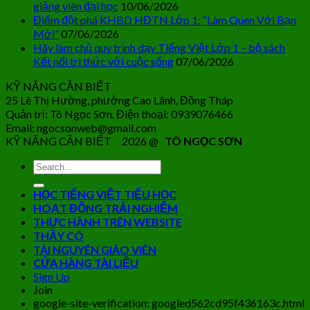
giảng viên đại học
10/06/2026
Điểm đột phá KHBD HĐTN Lớp 1: “Làm Quen Với Bạn
Mới”
07/06/2026
Hãy làm chủ quy trình dạy Tiếng Việt Lớp 1 – bộ sách
Kết nối tri thức với cuộc sống
07/06/2026
KỸ NĂNG CẦN BIẾT
25 Lê Thị Hường, phường Cao Lãnh, Đồng Tháp
Quản trị: Tô Ngọc Sơn. Điện thoại: 0939076466
Email: ngocsonweb@gmail.com
KỸ NĂNG CẦN BIẾT 2026 @
TÔ NGỌC SƠN
HỌC TIẾNG VIỆT TIỂU HỌC
HOẠT ĐỘNG TRẢI NGHIỆM
THỰC HÀNH TRÊN WEBSITE
THẦY CÔ
TÀI NGUYÊN GIÁO VIÊN
CỬA HÀNG TÀI LIỆU
Sign Up
Join
google-site-verification: googled562cd95f436163c.html