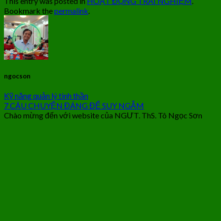
This entry was posted in
HOẠT ĐỘNG TRẢI NGHIỆM
.
Bookmark the
permalink
.
ngocson
Kỹ năng quản lý tinh thần
7 CÂU CHUYỆN ĐÁNG ĐỂ SUY NGẪM
Chào mừng đến với website của NGƯT. ThS. Tô Ngọc Sơn