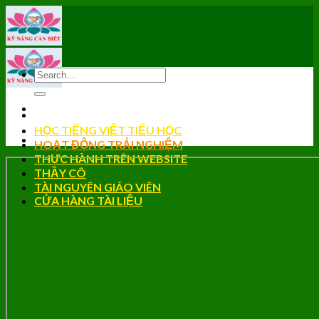
Skip
to
content
HỌC TIẾNG VIỆT TIỂU HỌC
HOẠT ĐỘNG TRẢI NGHIỆM
THỰC HÀNH TRÊN WEBSITE
THẦY CÔ
TÀI NGUYÊN GIÁO VIÊN
CỬA HÀNG TÀI LIỆU