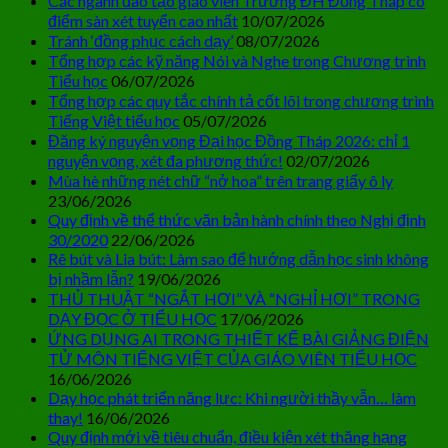
Các ngành đào tạo giáo viên Trường ĐH Đồng Tháp có
điểm sàn xét tuyển cao nhất
10/07/2026
Tránh ‘đồng phục cách dạy’
08/07/2026
Tổng hợp các kỹ năng Nói và Nghe trong Chương trình
Tiểu học
06/07/2026
Tổng hợp các quy tắc chính tả cốt lõi trong chương trình
Tiếng Việt tiểu học
05/07/2026
Đăng ký nguyện vọng Đại học Đồng Tháp 2026: chỉ 1
nguyện vọng, xét đa phương thức!
02/07/2026
Mùa hè những nét chữ “nở hoa” trên trang giấy ô ly
23/06/2026
Quy định về thể thức văn bản hành chính theo Nghị định
30/2020
22/06/2026
Rê bút và Lia bút: Làm sao để hướng dẫn học sinh không
bị nhầm lẫn?
19/06/2026
THỦ THUẬT “NGẮT HƠI” VÀ “NGHỈ HƠI” TRONG
DẠY ĐỌC Ở TIỂU HỌC
17/06/2026
ỨNG DỤNG AI TRONG THIẾT KẾ BÀI GIẢNG ĐIỆN
TỬ MÔN TIẾNG VIỆT CỦA GIÁO VIÊN TIỂU HỌC
16/06/2026
Dạy học phát triển năng lực: Khi người thầy vẫn… làm
thay!
16/06/2026
Quy định mới về tiêu chuẩn, điều kiện xét thăng hạng