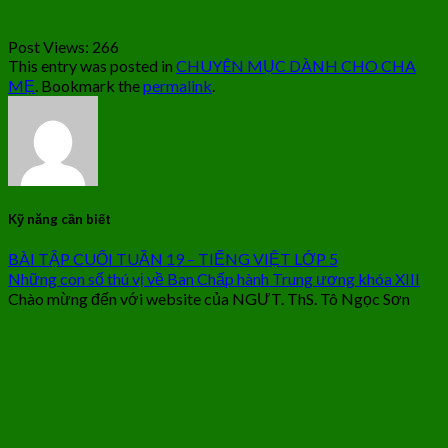
Post Views:
266
This entry was posted in
CHUYÊN MỤC DÀNH CHO CHA
MẸ
. Bookmark the
permalink
.
Kỹ năng cần biết
BÀI TẬP CUỐI TUẦN 19 – TIẾNG VIỆT LỚP 5
Những con số thú vị về Ban Chấp hành Trung ương khóa XIII
Chào mừng đến với website của NGƯT. ThS. Tô Ngọc Sơn