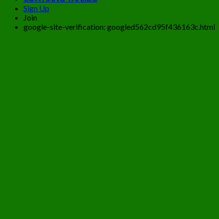
Sign Up
Join
google-site-verification: googled562cd95f436163c.html