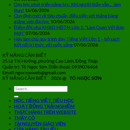
Dạy học phát triển năng lực: Khi người thầy vẫn… làm
thay!
16/06/2026
Quy định mới về tiêu chuẩn, điều kiện xét thăng hạng
giảng viên đại học
10/06/2026
Điểm đột phá KHBD HĐTN Lớp 1: “Làm Quen Với Bạn
Mới”
07/06/2026
Hãy làm chủ quy trình dạy Tiếng Việt Lớp 1 – bộ sách
Kết nối tri thức với cuộc sống
07/06/2026
KỸ NĂNG CẦN BIẾT
25 Lê Thị Hường, phường Cao Lãnh, Đồng Tháp
Quản trị: Tô Ngọc Sơn. Điện thoại: 0939076466
Email: ngocsonweb@gmail.com
KỸ NĂNG CẦN BIẾT 2026 @
TÔ NGỌC SƠN
HỌC TIẾNG VIỆT TIỂU HỌC
HOẠT ĐỘNG TRẢI NGHIỆM
THỰC HÀNH TRÊN WEBSITE
THẦY CÔ
TÀI NGUYÊN GIÁO VIÊN
CỬA HÀNG TÀI LIỆU