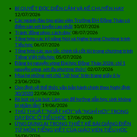
BÍ QUYẾT ĐỌC DIỄN CẢM VÀ KỂ CHUYỆN HAY
12/07/2026
Các ngành đào tạo giáo viên Trường ĐH Đồng Tháp có
điểm sàn xét tuyển cao nhất
10/07/2026
Tránh ‘đồng phục cách dạy’
08/07/2026
Tổng hợp các kỹ năng Nói và Nghe trong Chương trình
Tiểu học
06/07/2026
Tổng hợp các quy tắc chính tả cốt lõi trong chương trình
Tiếng Việt tiểu học
05/07/2026
Đăng ký nguyện vọng Đại học Đồng Tháp 2026: chỉ 1
nguyện vọng, xét đa phương thức!
02/07/2026
Mùa hè những nét chữ “nở hoa” trên trang giấy ô ly
23/06/2026
Quy định về thể thức văn bản hành chính theo Nghị định
30/2020
22/06/2026
Rê bút và Lia bút: Làm sao để hướng dẫn học sinh không
bị nhầm lẫn?
19/06/2026
THỦ THUẬT “NGẮT HƠI” VÀ “NGHỈ HƠI” TRONG
DẠY ĐỌC Ở TIỂU HỌC
17/06/2026
ỨNG DỤNG AI TRONG THIẾT KẾ BÀI GIẢNG ĐIỆN
TỬ MÔN TIẾNG VIỆT CỦA GIÁO VIÊN TIỂU HỌC
16/06/2026