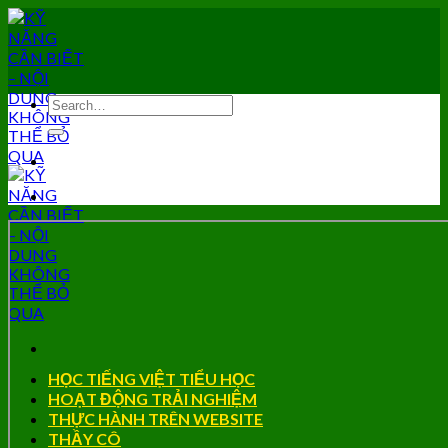
Skip
to
content
HỌC TIẾNG VIỆT TIỂU HỌC
HOẠT ĐỘNG TRẢI NGHIỆM
THỰC HÀNH TRÊN WEBSITE
THẦY CÔ