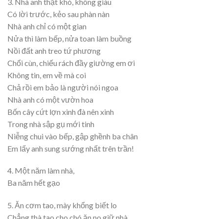
3. Nhà anh thật khó, không giàu
Có lời trước, kẻo sau phàn nàn
Nhà anh chỉ có một gian
Nửa thì làm bếp, nửa toan làm buồng
Nồi đất anh treo tứ phương
Chổi cùn, chiếu rách đầy giường em ơi
Không tin, em về mà coi
Chả rồi em bảo là người nói ngoa
Nhà anh có một vườn hoa
Bốn cây cứt lợn
xinh đà nên xinh
Trong nhà sập gụ
mới tinh
Niễng
chui vào bếp, gập ghềnh ba chân
Em lấy anh sung sướng nhất trên trần!
4. Một năm làm nhà,
Ba năm hết gạo
5. Ăn cơm tao, mày khổng
biết lo
Chẳng thà tao cho chó ăn no giữ nhà