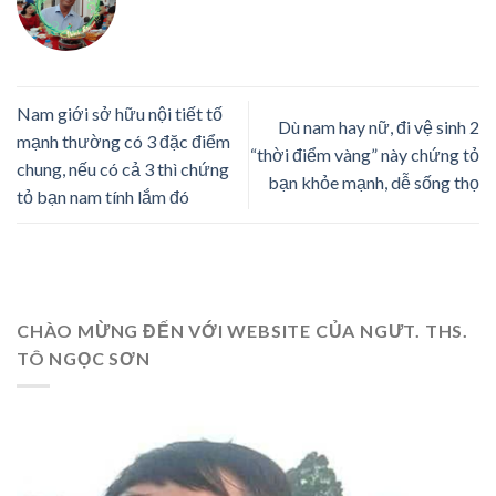
Nam giới sở hữu nội tiết tố
Dù nam hay nữ, đi vệ sinh 2
mạnh thường có 3 đặc điểm
“thời điểm vàng” này chứng tỏ
chung, nếu có cả 3 thì chứng
bạn khỏe mạnh, dễ sống thọ
tỏ bạn nam tính lắm đó
CHÀO MỪNG ĐẾN VỚI WEBSITE CỦA NGƯT. THS.
TÔ NGỌC SƠN