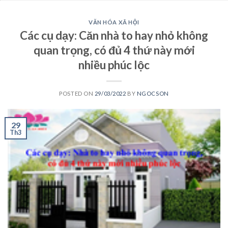
VĂN HÓA XÃ HỘI
Các cụ dạy: Căn nhà to hay nhỏ không
quan trọng, có đủ 4 thứ này mới
nhiều phúc lộc
POSTED ON
29/03/2022
BY
NGOCSON
29
Th3