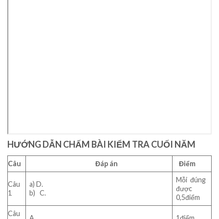
HƯỚNG DẪN CHẤM BÀI KIỂM TRA CUỐI NĂM
Câu
Đáp án
Điểm
Mỗi ‎ đúng
Câu
a) D.
được
1
b) C.
0,5điểm
Câu
A.
1điểm