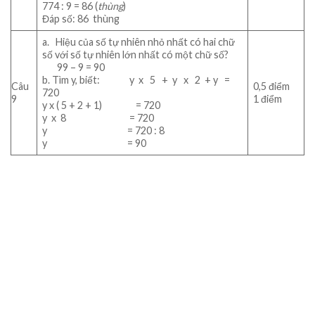
774 : 9 = 86 (
thùng
)
Đáp số: 86 thùng
a. Hiệu của số tự nhiên nhỏ nhất có hai chữ
số với số tự nhiên lớn nhất có một chữ số?
99 – 9 = 90
b. Tìm y, biết: y x 5 + y x 2 + y =
Câu
0,5 điểm
720
9
1 điểm
y x ( 5 + 2 + 1) = 720
y x 8 = 720
y = 720 : 8
y = 90