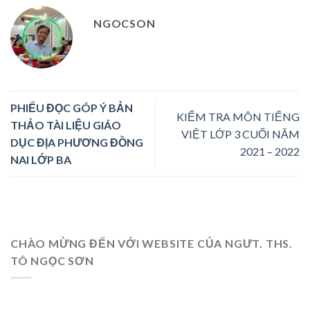
NGOCSON
PHIẾU ĐỌC GÓP Ý BẢN
KIỂM TRA MÔN TIẾNG
THẢO TÀI LIỆU GIÁO
VIỆT LỚP 3 CUỐI NĂM
DỤC
ĐỊA PHƯƠNG ĐỒNG
2021 – 2022
NAI LỚP
BA
CHÀO MỪNG ĐẾN VỚI WEBSITE CỦA NGƯT. THS.
TÔ NGỌC SƠN