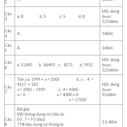
2
Mỗi ‎ đúng
Câu
a, Đ b, S c, S d, Đ
được
3
0,25điểm
Câu
A.
1điểm
4
Câu
A
1điểm
5
Mỗi ‎ đúng
Câu
a. 51490 b. 86493 c. 8271 d. 5952
được
6
0,25điểm
Tìm
y
a. 1999 +
x
= 2005 b.
x
: 4 =
4117 + 183
Mỗi ‎ đúng
Câu
x
= 2005 – 1999
x
: 4 = 4300
được
7
x
= 6
x
= 4300 x 4
0,5điểm
x
= 17200
Bài giải
Mỗi thùng đựng số l dầu là:
Câu
63 : 7 = 9 (
l
dầu)
1,5 điểm
8
774l dầu đựng số thùng là: