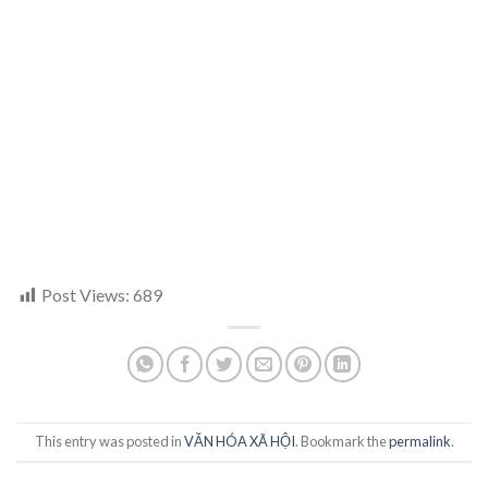
Post Views:
689
This entry was posted in
VĂN HÓA XÃ HỘI
. Bookmark the
permalink
.