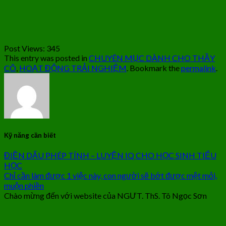
Post Views:
345
This entry was posted in
CHUYÊN MỤC DÀNH CHO THẦY
CÔ
,
HOẠT ĐỘNG TRẢI NGHIỆM
. Bookmark the
permalink
.
Kỹ năng cần biết
ĐIỀN DẤU PHÉP TÍNH – LUYỆN IQ CHO HỌC SINH TIỂU
HỌC
Chỉ cần làm được 1 việc này, con người sẽ bớt được mệt mỏi,
muộn phiền
Chào mừng đến với website của NGƯT. ThS. Tô Ngọc Sơn