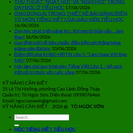
THỦ THUẬT “NGẮT HƠI” VÀ “NGHỈ HƠI” TRONG
DẠY ĐỌC Ở TIỂU HỌC
17/06/2026
ỨNG DỤNG AI TRONG THIẾT KẾ BÀI GIẢNG ĐIỆN
TỬ MÔN TIẾNG VIỆT CỦA GIÁO VIÊN TIỂU HỌC
16/06/2026
Dạy học phát triển năng lực: Khi người thầy vẫn… làm
thay!
16/06/2026
Quy định mới về tiêu chuẩn, điều kiện xét thăng hạng
giảng viên đại học
10/06/2026
Điểm đột phá KHBD HĐTN Lớp 1: “Làm Quen Với Bạn
Mới”
07/06/2026
Hãy làm chủ quy trình dạy Tiếng Việt Lớp 1 – bộ sách
Kết nối tri thức với cuộc sống
07/06/2026
KỸ NĂNG CẦN BIẾT
25 Lê Thị Hường, phường Cao Lãnh, Đồng Tháp
Quản trị: Tô Ngọc Sơn. Điện thoại: 0939076466
Email: ngocsonweb@gmail.com
KỸ NĂNG CẦN BIẾT 2026 @
TÔ NGỌC SƠN
HỌC TIẾNG VIỆT TIỂU HỌC