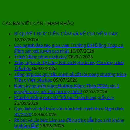
CÁC BÀI VIẾT CẦN THAM KHẢO
BÍ QUYẾT ĐỌC DIỄN CẢM VÀ KỂ CHUYỆN HAY
12/07/2026
Các ngành đào tạo giáo viên Trường ĐH Đồng Tháp có
điểm sàn xét tuyển cao nhất
10/07/2026
Tránh ‘đồng phục cách dạy’
08/07/2026
Tổng hợp các kỹ năng Nói và Nghe trong Chương trình
Tiểu học
06/07/2026
Tổng hợp các quy tắc chính tả cốt lõi trong chương trình
Tiếng Việt tiểu học
05/07/2026
Đăng ký nguyện vọng Đại học Đồng Tháp 2026: chỉ 1
nguyện vọng, xét đa phương thức!
02/07/2026
Mùa hè những nét chữ “nở hoa” trên trang giấy ô ly
23/06/2026
Quy định về thể thức văn bản hành chính theo Nghị định
30/2020
22/06/2026
Rê bút và Lia bút: Làm sao để hướng dẫn học sinh không
bị nhầm lẫn?
19/06/2026