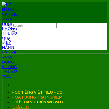
Skip
to
content
HỌC TIẾNG VIỆT TIỂU HỌC
HOẠT ĐỘNG TRẢI NGHIỆM
THỰC HÀNH TRÊN WEBSITE
THẦY CÔ