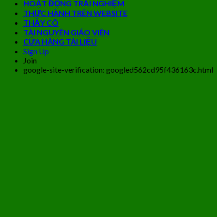
HOẠT ĐỘNG TRẢI NGHIỆM
THỰC HÀNH TRÊN WEBSITE
THẦY CÔ
TÀI NGUYÊN GIÁO VIÊN
CỬA HÀNG TÀI LIỆU
Sign Up
Join
google-site-verification: googled562cd95f436163c.html