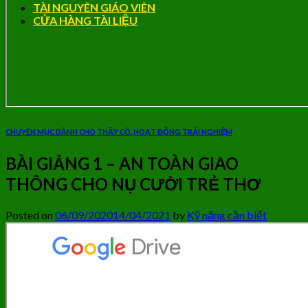
TÀI NGUYÊN GIÁO VIÊN
CỬA HÀNG TÀI LIỆU
CHUYÊN MỤC DÀNH CHO THẦY CÔ
,
HOẠT ĐỘNG TRẢI NGHIỆM
BÀI GIẢNG 1 – AN TOÀN GIAO
THÔNG CHO NỤ CƯỜI TRẺ THƠ
Posted on
06/09/2020
14/04/2021
by
Kỹ năng cần biết