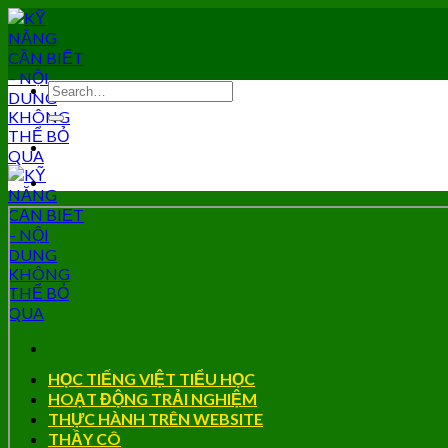
Skip
to
content
HỌC TIẾNG VIỆT TIỂU HỌC
HOẠT ĐỘNG TRẢI NGHIỆM
THỰC HÀNH TRÊN WEBSITE
THẦY CÔ