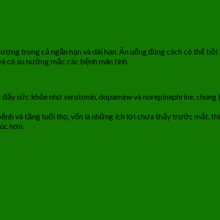
ợng trong cả ngắn hạn và dài hạn. Ăn uống đúng cách có thể bồi b
 và có xu hướng mắc các bệnh mãn tính.
c đẩy sức khỏe như serotonin, dopamine và norepinephrine, chúng
h và tăng tuổi thọ, vốn là những ích lợi chưa thấy trước mắt, thì
úc hơn.