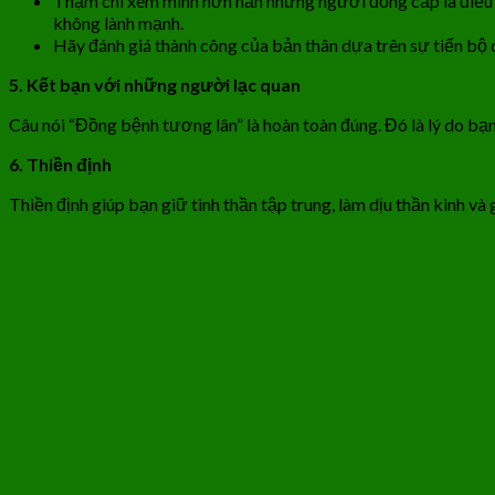
Thậm chí xem mình hơn hẳn những người đồng cấp là điều c
không lành mạnh.
Hãy đánh giá thành công của bản thân dựa trên sự tiến bộ 
5. Kết bạn với những người lạc quan
Câu nói “Đồng bệnh tương lân” là hoàn toàn đúng. Đó là lý do bạ
6. Thiền định
Thiền định giúp bạn giữ tinh thần tập trung, làm dịu thần kinh v