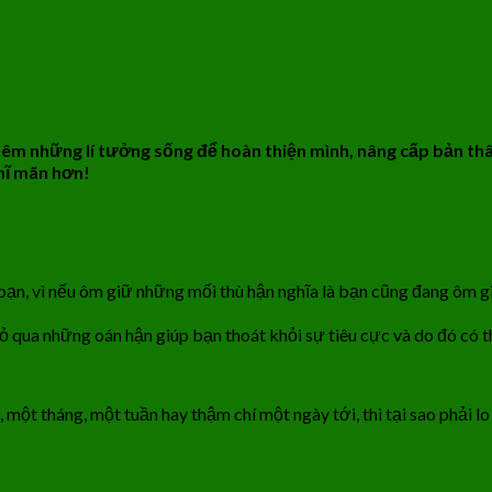
thêm những lí tưởng sống để hoàn thiện mình, nâng cấp bản th
mĩ mãn hơn!
 bạn, vì nếu ôm giữ những mối thù hận nghĩa là bạn cũng đang ôm g
qua những oán hận giúp bạn thoát khỏi sự tiêu cực và do đó có t
một tháng, một tuần hay thậm chí một ngày tới, thì tại sao phải l