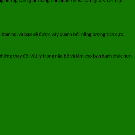
ng những cảm giác mang tính phán xét và cảm giác vượt trội
n thân họ, và bạn sẽ được vây quanh bởi năng lượng tích cực.
 những thay đổi vật lý trong não bộ và làm cho bạn hạnh phúc hơn.