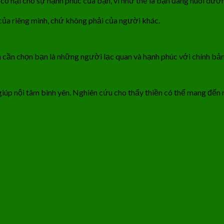
ó hại cho sự hạnh phúc của bạn, vì như thế là bạn đang nuôi dưỡ
của riêng mình, chứ không phải của người khác.
n cần chọn bạn là những người lạc quan và hạnh phúc với chính bả
à giúp nội tâm bình yên. Nghiên cứu cho thấy thiền có thể mang đến