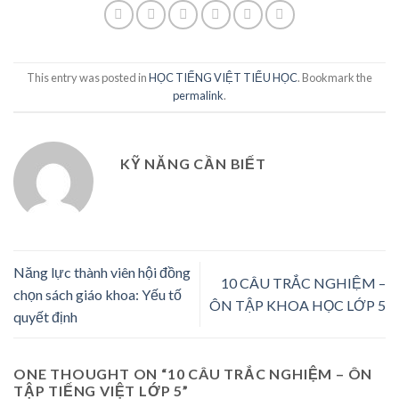
This entry was posted in
HỌC TIẾNG VIỆT TIỂU HỌC
. Bookmark the
permalink
.
KỸ NĂNG CẦN BIẾT
Năng lực thành viên hội đồng
10 CÂU TRẮC NGHIỆM –
chọn sách giáo khoa: Yếu tố
ÔN TẬP KHOA HỌC LỚP 5
quyết định
ONE THOUGHT ON “
10 CÂU TRẮC NGHIỆM – ÔN
TẬP TIẾNG VIỆT LỚP 5
”