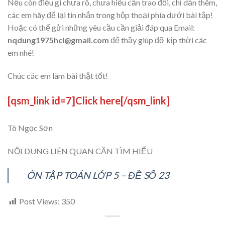
Nếu còn điều gì chưa rõ, chưa hiểu cần trao đổi, chỉ dẫn thêm,
các em hãy để lại tin nhắn trong hộp thoại phía dưới bài tập!
Hoặc có thể gửi những yêu cầu cần giải đáp qua Email:
nqdung1975hcl@gmail.com
để thầy giúp đỡ kịp thời các
em nhé!
Chúc các em làm bài thật tốt!
[qsm_link id=7]Click here[/qsm_link]
Tô Ngọc Sơn
NỘI DUNG LIÊN QUAN CẦN TÌM HIỂU
ÔN TẬP TOÁN LỚP 5 – ĐỀ SỐ 23
Post Views:
350