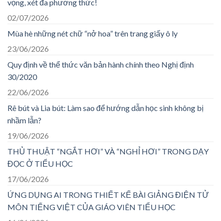
vọng, xét đa phương thức!
02/07/2026
Mùa hè những nét chữ “nở hoa” trên trang giấy ô ly
23/06/2026
Quy định về thể thức văn bản hành chính theo Nghị định
30/2020
22/06/2026
Rê bút và Lia bút: Làm sao để hướng dẫn học sinh không bị
nhầm lẫn?
19/06/2026
THỦ THUẬT “NGẮT HƠI” VÀ “NGHỈ HƠI” TRONG DẠY
ĐỌC Ở TIỂU HỌC
17/06/2026
ỨNG DỤNG AI TRONG THIẾT KẾ BÀI GIẢNG ĐIỆN TỬ
MÔN TIẾNG VIỆT CỦA GIÁO VIÊN TIỂU HỌC