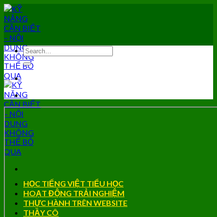
Skip
to
content
HỌC TIẾNG VIỆT TIỂU HỌC
HOẠT ĐỘNG TRẢI NGHIỆM
THỰC HÀNH TRÊN WEBSITE
THẦY CÔ