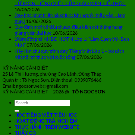
TỬ MÔN TIẾNG VIỆT CỦA GIÁO VIÊN TIỂU HỌC
16/06/2026
Dạy học phát triển năng lực: Khi người thầy vẫn… làm
thay!
16/06/2026
Quy định mới về tiêu chuẩn, điều kiện xét thăng hạng
giảng viên đại học
10/06/2026
Điểm đột phá KHBD HĐTN Lớp 1: “Làm Quen Với Bạn
Mới”
07/06/2026
Hãy làm chủ quy trình dạy Tiếng Việt Lớp 1 – bộ sách
Kết nối tri thức với cuộc sống
07/06/2026
KỸ NĂNG CẦN BIẾT
25 Lê Thị Hường, phường Cao Lãnh, Đồng Tháp
Quản trị: Tô Ngọc Sơn. Điện thoại: 0939076466
Email: ngocsonweb@gmail.com
KỸ NĂNG CẦN BIẾT 2026 @
TÔ NGỌC SƠN
HỌC TIẾNG VIỆT TIỂU HỌC
HOẠT ĐỘNG TRẢI NGHIỆM
THỰC HÀNH TRÊN WEBSITE
THẦY CÔ