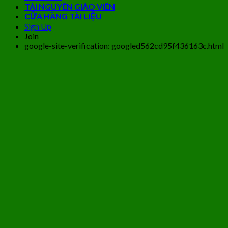
TÀI NGUYÊN GIÁO VIÊN
CỬA HÀNG TÀI LIỆU
Sign Up
Join
google-site-verification: googled562cd95f436163c.html