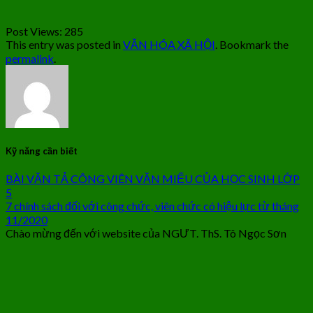
Post Views:
285
This entry was posted in
VĂN HÓA XÃ HỘI
. Bookmark the
permalink
.
Kỹ năng cần biết
BÀI VĂN TẢ CÔNG VIÊN VĂN MIẾU CỦA HỌC SINH LỚP
5
7 chính sách đối với công chức, viên chức có hiệu lực từ tháng
11/2020
Chào mừng đến với website của NGƯT. ThS. Tô Ngọc Sơn