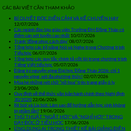
CÁC BÀI VIẾT CẦN THAM KHẢO
BÍ QUYẾT ĐỌC DIỄN CẢM VÀ KỂ CHUYỆN HAY
12/07/2026
Các ngành đào tạo giáo viên Trường ĐH Đồng Tháp có
điểm sàn xét tuyển cao nhất
10/07/2026
Tránh ‘đồng phục cách dạy’
08/07/2026
Tổng hợp các kỹ năng Nói và Nghe trong Chương trình
Tiểu học
06/07/2026
Tổng hợp các quy tắc chính tả cốt lõi trong chương trình
Tiếng Việt tiểu học
05/07/2026
Đăng ký nguyện vọng Đại học Đồng Tháp 2026: chỉ 1
nguyện vọng, xét đa phương thức!
02/07/2026
Mùa hè những nét chữ “nở hoa” trên trang giấy ô ly
23/06/2026
Quy định về thể thức văn bản hành chính theo Nghị định
30/2020
22/06/2026
Rê bút và Lia bút: Làm sao để hướng dẫn học sinh không
bị nhầm lẫn?
19/06/2026
THỦ THUẬT “NGẮT HƠI” VÀ “NGHỈ HƠI” TRONG
DẠY ĐỌC Ở TIỂU HỌC
17/06/2026
ỨNG DỤNG AI TRONG THIẾT KẾ BÀI GIẢNG ĐIỆN