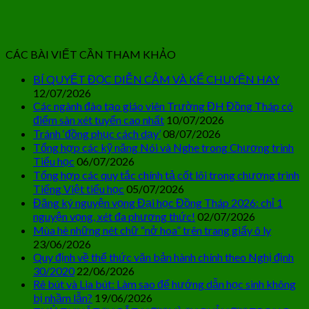
CÁC BÀI VIẾT CẦN THAM KHẢO
BÍ QUYẾT ĐỌC DIỄN CẢM VÀ KỂ CHUYỆN HAY
12/07/2026
Các ngành đào tạo giáo viên Trường ĐH Đồng Tháp có
điểm sàn xét tuyển cao nhất
10/07/2026
Tránh ‘đồng phục cách dạy’
08/07/2026
Tổng hợp các kỹ năng Nói và Nghe trong Chương trình
Tiểu học
06/07/2026
Tổng hợp các quy tắc chính tả cốt lõi trong chương trình
Tiếng Việt tiểu học
05/07/2026
Đăng ký nguyện vọng Đại học Đồng Tháp 2026: chỉ 1
nguyện vọng, xét đa phương thức!
02/07/2026
Mùa hè những nét chữ “nở hoa” trên trang giấy ô ly
23/06/2026
Quy định về thể thức văn bản hành chính theo Nghị định
30/2020
22/06/2026
Rê bút và Lia bút: Làm sao để hướng dẫn học sinh không
bị nhầm lẫn?
19/06/2026