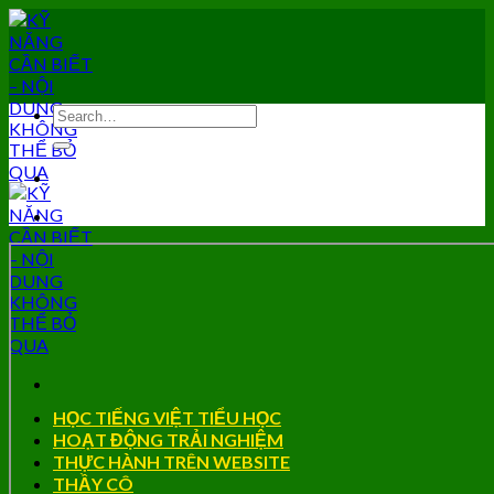
Skip
to
content
HỌC TIẾNG VIỆT TIỂU HỌC
HOẠT ĐỘNG TRẢI NGHIỆM
THỰC HÀNH TRÊN WEBSITE
THẦY CÔ