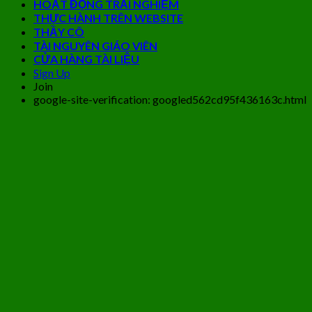
HOẠT ĐỘNG TRẢI NGHIỆM
THỰC HÀNH TRÊN WEBSITE
THẦY CÔ
TÀI NGUYÊN GIÁO VIÊN
CỬA HÀNG TÀI LIỆU
Sign Up
Join
google-site-verification: googled562cd95f436163c.html