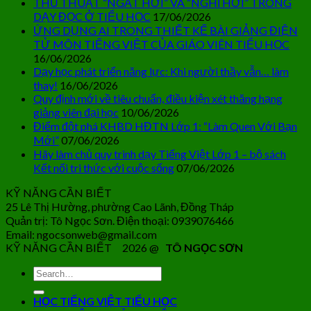
THỦ THUẬT “NGẮT HƠI” VÀ “NGHỈ HƠI” TRONG
DẠY ĐỌC Ở TIỂU HỌC
17/06/2026
ỨNG DỤNG AI TRONG THIẾT KẾ BÀI GIẢNG ĐIỆN
TỬ MÔN TIẾNG VIỆT CỦA GIÁO VIÊN TIỂU HỌC
16/06/2026
Dạy học phát triển năng lực: Khi người thầy vẫn… làm
thay!
16/06/2026
Quy định mới về tiêu chuẩn, điều kiện xét thăng hạng
giảng viên đại học
10/06/2026
Điểm đột phá KHBD HĐTN Lớp 1: “Làm Quen Với Bạn
Mới”
07/06/2026
Hãy làm chủ quy trình dạy Tiếng Việt Lớp 1 – bộ sách
Kết nối tri thức với cuộc sống
07/06/2026
KỸ NĂNG CẦN BIẾT
25 Lê Thị Hường, phường Cao Lãnh, Đồng Tháp
Quản trị: Tô Ngọc Sơn. Điện thoại: 0939076466
Email: ngocsonweb@gmail.com
KỸ NĂNG CẦN BIẾT 2026 @
TÔ NGỌC SƠN
HỌC TIẾNG VIỆT TIỂU HỌC