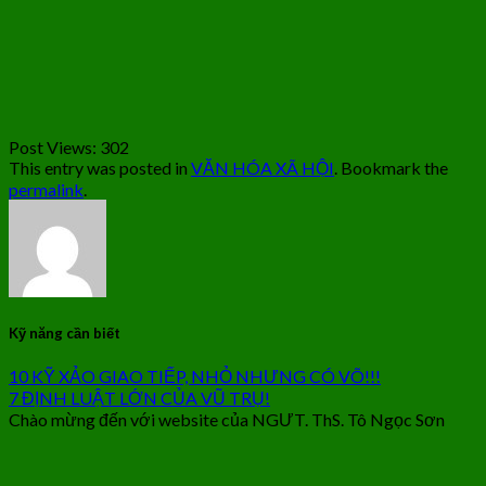
Post Views:
302
This entry was posted in
VĂN HÓA XÃ HỘI
. Bookmark the
permalink
.
Kỹ năng cần biết
10 KỸ XẢO GIAO TIẾP, NHỎ NHƯNG CÓ VÕ!!!
7 ĐỊNH LUẬT LỚN CỦA VŨ TRỤ!
Chào mừng đến với website của NGƯT. ThS. Tô Ngọc Sơn