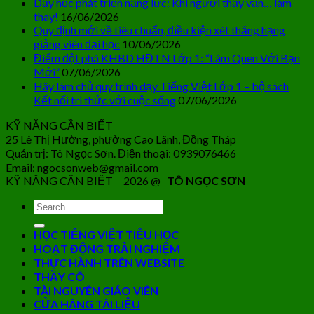
Dạy học phát triển năng lực: Khi người thầy vẫn… làm
thay!
16/06/2026
Quy định mới về tiêu chuẩn, điều kiện xét thăng hạng
giảng viên đại học
10/06/2026
Điểm đột phá KHBD HĐTN Lớp 1: “Làm Quen Với Bạn
Mới”
07/06/2026
Hãy làm chủ quy trình dạy Tiếng Việt Lớp 1 – bộ sách
Kết nối tri thức với cuộc sống
07/06/2026
KỸ NĂNG CẦN BIẾT
25 Lê Thị Hường, phường Cao Lãnh, Đồng Tháp
Quản trị: Tô Ngọc Sơn. Điện thoại: 0939076466
Email: ngocsonweb@gmail.com
KỸ NĂNG CẦN BIẾT 2026 @
TÔ NGỌC SƠN
HỌC TIẾNG VIỆT TIỂU HỌC
HOẠT ĐỘNG TRẢI NGHIỆM
THỰC HÀNH TRÊN WEBSITE
THẦY CÔ
TÀI NGUYÊN GIÁO VIÊN
CỬA HÀNG TÀI LIỆU