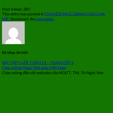
Post Views:
281
This entry was posted in
CHUYÊN MỤC DÀNH CHO CHA
MẸ
. Bookmark the
permalink
.
Kỹ năng cần biết
BÀI TẬP CUỐI TUẦN 11 – TOÁN LỚP 5
Chúc mừng Ngày Nhà giáo Việt Nam
Chào mừng đến với website của NGƯT. ThS. Tô Ngọc Sơn