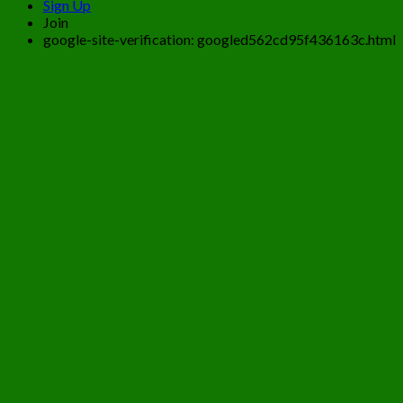
Sign Up
Join
google-site-verification: googled562cd95f436163c.html