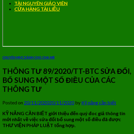
TÀI NGUYÊN GIÁO VIÊN
CỬA HÀNG TÀI LIỆU
CHUYÊN MỤC DÀNH CHO CHA MẸ
THÔNG TƯ 89/2020/TT-BTC SỬA ĐỔI,
BỔ SUNG MỘT SỐ ĐIỀU CỦA CÁC
THÔNG TƯ
Posted on
20/11/2020
20/11/2020
by
Kỹ năng cần biết
KỸ NĂNG CẦN BIẾT giới thiệu đến quý đoc giả thông tin
mới nhất về việc sửa đổi bổ sung một số điều đã được
THƯ VIỆN PHÁP LUẬT tổng hợp.