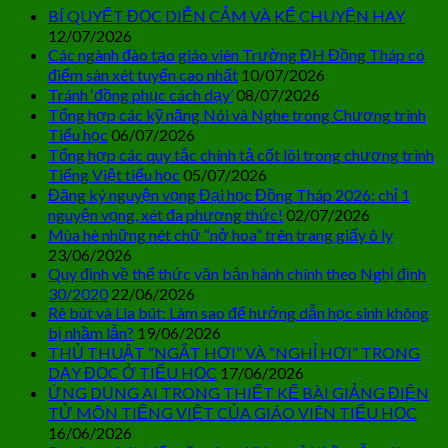
BÍ QUYẾT ĐỌC DIỄN CẢM VÀ KỂ CHUYỆN HAY
12/07/2026
Các ngành đào tạo giáo viên Trường ĐH Đồng Tháp có
điểm sàn xét tuyển cao nhất
10/07/2026
Tránh ‘đồng phục cách dạy’
08/07/2026
Tổng hợp các kỹ năng Nói và Nghe trong Chương trình
Tiểu học
06/07/2026
Tổng hợp các quy tắc chính tả cốt lõi trong chương trình
Tiếng Việt tiểu học
05/07/2026
Đăng ký nguyện vọng Đại học Đồng Tháp 2026: chỉ 1
nguyện vọng, xét đa phương thức!
02/07/2026
Mùa hè những nét chữ “nở hoa” trên trang giấy ô ly
23/06/2026
Quy định về thể thức văn bản hành chính theo Nghị định
30/2020
22/06/2026
Rê bút và Lia bút: Làm sao để hướng dẫn học sinh không
bị nhầm lẫn?
19/06/2026
THỦ THUẬT “NGẮT HƠI” VÀ “NGHỈ HƠI” TRONG
DẠY ĐỌC Ở TIỂU HỌC
17/06/2026
ỨNG DỤNG AI TRONG THIẾT KẾ BÀI GIẢNG ĐIỆN
TỬ MÔN TIẾNG VIỆT CỦA GIÁO VIÊN TIỂU HỌC
16/06/2026