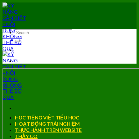
Skip
to
content
HỌC TIẾNG VIỆT TIỂU HỌC
HOẠT ĐỘNG TRẢI NGHIỆM
THỰC HÀNH TRÊN WEBSITE
THẦY CÔ