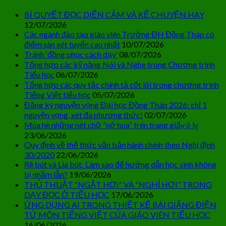
BÍ QUYẾT ĐỌC DIỄN CẢM VÀ KỂ CHUYỆN HAY
12/07/2026
Các ngành đào tạo giáo viên Trường ĐH Đồng Tháp có
điểm sàn xét tuyển cao nhất
10/07/2026
Tránh ‘đồng phục cách dạy’
08/07/2026
Tổng hợp các kỹ năng Nói và Nghe trong Chương trình
Tiểu học
06/07/2026
Tổng hợp các quy tắc chính tả cốt lõi trong chương trình
Tiếng Việt tiểu học
05/07/2026
Đăng ký nguyện vọng Đại học Đồng Tháp 2026: chỉ 1
nguyện vọng, xét đa phương thức!
02/07/2026
Mùa hè những nét chữ “nở hoa” trên trang giấy ô ly
23/06/2026
Quy định về thể thức văn bản hành chính theo Nghị định
30/2020
22/06/2026
Rê bút và Lia bút: Làm sao để hướng dẫn học sinh không
bị nhầm lẫn?
19/06/2026
THỦ THUẬT “NGẮT HƠI” VÀ “NGHỈ HƠI” TRONG
DẠY ĐỌC Ở TIỂU HỌC
17/06/2026
ỨNG DỤNG AI TRONG THIẾT KẾ BÀI GIẢNG ĐIỆN
TỬ MÔN TIẾNG VIỆT CỦA GIÁO VIÊN TIỂU HỌC
16/06/2026