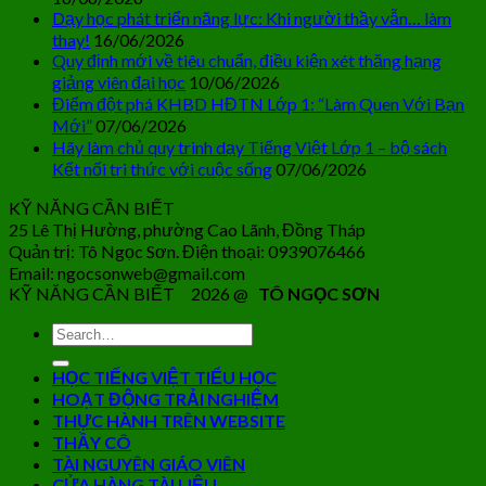
Dạy học phát triển năng lực: Khi người thầy vẫn… làm
thay!
16/06/2026
Quy định mới về tiêu chuẩn, điều kiện xét thăng hạng
giảng viên đại học
10/06/2026
Điểm đột phá KHBD HĐTN Lớp 1: “Làm Quen Với Bạn
Mới”
07/06/2026
Hãy làm chủ quy trình dạy Tiếng Việt Lớp 1 – bộ sách
Kết nối tri thức với cuộc sống
07/06/2026
KỸ NĂNG CẦN BIẾT
25 Lê Thị Hường, phường Cao Lãnh, Đồng Tháp
Quản trị: Tô Ngọc Sơn. Điện thoại: 0939076466
Email: ngocsonweb@gmail.com
KỸ NĂNG CẦN BIẾT 2026 @
TÔ NGỌC SƠN
HỌC TIẾNG VIỆT TIỂU HỌC
HOẠT ĐỘNG TRẢI NGHIỆM
THỰC HÀNH TRÊN WEBSITE
THẦY CÔ
TÀI NGUYÊN GIÁO VIÊN
CỬA HÀNG TÀI LIỆU