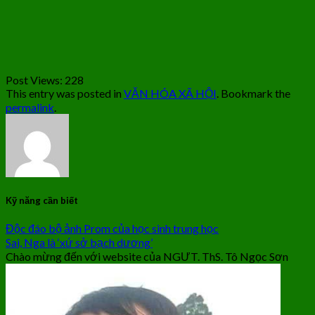
Post Views:
228
This entry was posted in
VĂN HÓA XÃ HỘI
. Bookmark the
permalink
.
Kỹ năng cần biết
Độc đáo bộ ảnh Prom của học sinh trung học
Sai, Nga là ‘xứ sở bạch dương’
Chào mừng đến với website của NGƯT. ThS. Tô Ngọc Sơn