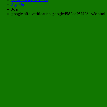
Sign Up
Join
google-site-verification: googled562cd95f436163c.html