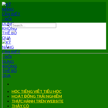
Skip
to
content
HỌC TIẾNG VIỆT TIỂU HỌC
HOẠT ĐỘNG TRẢI NGHIỆM
THỰC HÀNH TRÊN WEBSITE
THẦY CÔ