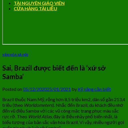
TÀI NGUYÊN GIÁO VIÊN
CỬA HÀNG TÀI LIỆU
VĂN HÓA XÃ HỘI
Sai, Brazil được biết đến là ‘xứ sở
Samba’
Posted on
05/12/2020
25/01/2021
by
Kỹ năng cần biết
Brazil thuộc Nam Mỹ, rộng hơn 8,5 triệu km2, dân số gần 213,4
triệu (theo
Worldometers
). Nhắc đến Brazil, du khách đều nhớ
đến vũ điệu Samba với các vũ công mặc trang phục màu sắc
rực rỡ. Theo
World Atlas
, đây là điệu nhảy phổ biến nhất, là
biểu tượng của bản sắc văn hóa Brazil. Vì vậy, nhiều người gọi
quốc gia này là “xử sở Samba”.