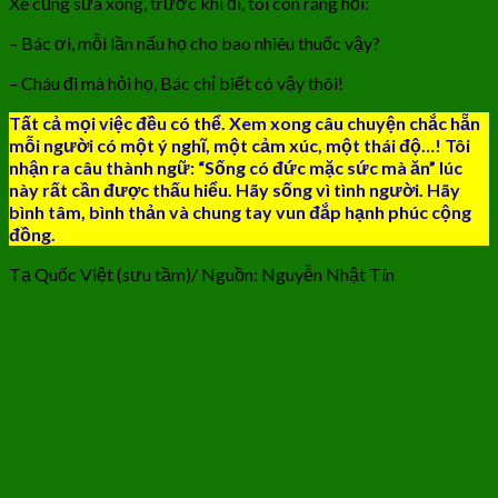
Xe cũng sửa xong, trước khi đi, tôi còn ráng hỏi:
– Bác ơi, mỗi lần nấu họ cho bao nhiêu thuốc vậy?
– Cháu đi mà hỏi họ, Bác chỉ biết có vậy thôi!
Tất cả mọi việc đều có thể.
Xem xong câu chuyện chắc hẵn
mỗi người có một ý nghĩ, một cảm xúc, một thái độ…! Tôi
nhận ra câu thành ngữ:
“Sống có đức mặc sức mà ăn”
lúc
này rất cần được thấu hiểu.
Hãy sống vì tình người.
Hãy
bình tâm, bình thản và chung tay vun đắp hạnh phúc cộng
đồng.
Tạ Quốc Việt (sưu tầm)/ Nguồn: Nguyễn Nhật Tín