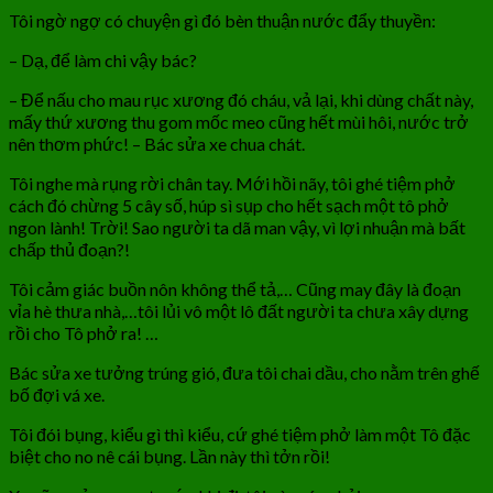
Tôi ngờ ngợ có chuyện gì đó bèn thuận nước đẩy thuyền:
– Dạ, để làm chi vậy bác?
– Để nấu cho mau rục xương đó cháu, vả lại, khi dùng chất này,
mấy thứ xương thu gom mốc meo cũng hết mùi hôi, nước trở
nên thơm phức! – Bác sửa xe chua chát.
Tôi nghe mà rụng rời chân tay. Mới hồi nãy, tôi ghé tiệm phở
cách đó chừng 5 cây số, húp sì sụp cho hết sạch một tô phở
ngon lành! Trời! Sao người ta dã man vậy, vì lợi nhuận mà bất
chấp thủ đoạn?!
Tôi cảm giác buồn nôn không thể tả,… Cũng may đây là đoạn
vỉa hè thưa nhà,…tôi lủi vô một lô đất người ta chưa xây dựng
rồi cho Tô phở ra! …
Bác sửa xe tưởng trúng gió, đưa tôi chai dầu, cho nằm trên ghế
bố đợi vá xe.
Tôi đói bụng, kiểu gì thì kiểu, cứ ghé tiệm phở làm một Tô đặc
biệt cho no nê cái bụng. Lần này thì tởn rồi!