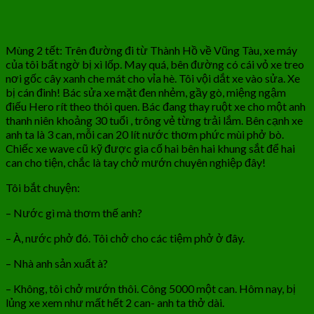
Mùng 2 tết: Trên đường đi từ Thành Hồ về Vũng Tàu, xe máy
của tôi bất ngờ bị xì lốp. May quá, bên đường có cái vỏ xe treo
nơi gốc cây xanh che mát cho vỉa hè. Tôi vội dắt xe vào sửa. Xe
bị cán đinh! Bác sửa xe mặt đen nhẻm, gầy gò, miệng ngậm
điếu Hero rít theo thói quen. Bác đang thay ruột xe cho một anh
thanh niên khoảng 30 tuổi , trông vẻ từng trải lắm. Bên cạnh xe
anh ta là 3 can, mỗi can 20 lít nước thơm phức mùi phở bò.
Chiếc xe wave cũ kỹ được gia cố hai bên hai khung sắt để hai
can cho tiện, chắc là tay chở mướn chuyên nghiệp đây!
Tôi bắt chuyện:
– Nước gì mà thơm thế anh?
– À, nước phở đó. Tôi chở cho các tiệm phở ở đây.
– Nhà anh sản xuất à?
– Không, tôi chở mướn thôi. Công 5000 một can. Hôm nay, bị
lủng xe xem như mất hết 2 can- anh ta thở dài.