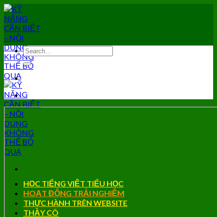
Skip
to
content
HỌC TIẾNG VIỆT TIỂU HỌC
HOẠT ĐỘNG TRẢI NGHIỆM
THỰC HÀNH TRÊN WEBSITE
THẦY CÔ