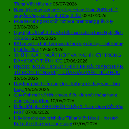
Tiếng Việt tiểu học
05/07/2026
Đăng ký nguyện vọng Đại học Đồng Tháp 2026: chỉ 1
nguyện vọng, xét đa phương thức!
02/07/2026
Mùa hè những nét chữ “nở hoa” trên trang giấy ô ly
23/06/2026
Quy định về thể thức văn bản hành chính theo Nghị định
30/2020
22/06/2026
Rê bút và Lia bút: Làm sao để hướng dẫn học sinh không
bị nhầm lẫn?
19/06/2026
THỦ THUẬT “NGẮT HƠI” VÀ “NGHỈ HƠI” TRONG
DẠY ĐỌC Ở TIỂU HỌC
17/06/2026
ỨNG DỤNG AI TRONG THIẾT KẾ BÀI GIẢNG ĐIỆN
TỬ MÔN TIẾNG VIỆT CỦA GIÁO VIÊN TIỂU HỌC
16/06/2026
Dạy học phát triển năng lực: Khi người thầy vẫn… làm
thay!
16/06/2026
Quy định mới về tiêu chuẩn, điều kiện xét thăng hạng
giảng viên đại học
10/06/2026
Điểm đột phá KHBD HĐTN Lớp 1: “Làm Quen Với Bạn
Mới”
07/06/2026
Hãy làm chủ quy trình dạy Tiếng Việt Lớp 1 – bộ sách
Kết nối tri thức với cuộc sống
07/06/2026