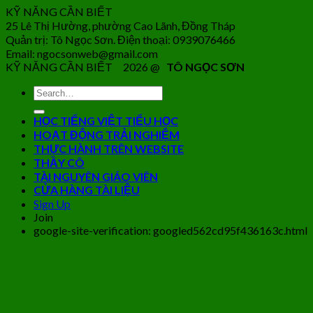
KỸ NĂNG CẦN BIẾT
25 Lê Thị Hường, phường Cao Lãnh, Đồng Tháp
Quản trị: Tô Ngọc Sơn. Điện thoại: 0939076466
Email: ngocsonweb@gmail.com
KỸ NĂNG CẦN BIẾT 2026 @
TÔ NGỌC SƠN
HỌC TIẾNG VIỆT TIỂU HỌC
HOẠT ĐỘNG TRẢI NGHIỆM
THỰC HÀNH TRÊN WEBSITE
THẦY CÔ
TÀI NGUYÊN GIÁO VIÊN
CỬA HÀNG TÀI LIỆU
Sign Up
Join
google-site-verification: googled562cd95f436163c.html