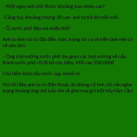
– Một ngày anh chở được khoảng bao nhiêu can?
-Cũng tuỳ, khoảng chừng 30 can- anh ta trả lời mệt mỏi.
– Ồ, nước phở đâu mà nhiều thế?
Anh ta nhìn tôi từ đầu đến chân, trông tôi có vẻ hiền lành nên có
vẻ yên tâm:
– Ông chủ xưởng nước phở thu gom các loại xương về nấu
thành nước phở rồi đi bỏ cho tiệm. Mỗi can 100.000đ.
Chủ tiệm khỏi nấu nước súp, khoẻ re!
Nói tới đây, anh ta có điện thoại, dù không cố tình, tôi vẫn nghe
loáng thoáng ông chủ bảo khi về ghé mua gói bột hủy hầm cầu!