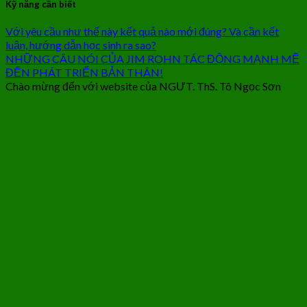
Kỹ năng cần biết
Với yêu cầu như thế này kết quả nào mới đúng? Và cần kết
luận, hướng dẫn học sinh ra sao?
NHỮNG CÂU NÓI CỦA JIM ROHN TÁC ĐỘNG MẠNH MẼ
ĐẾN PHÁT TRIỂN BẢN THÂN!
Chào mừng đến với website của NGƯT. ThS. Tô Ngọc Sơn