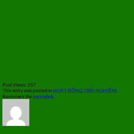
Post Views:
257
This entry was posted in
HOẠT ĐỘNG TRẢI NGHIỆM
.
Bookmark the
permalink
.