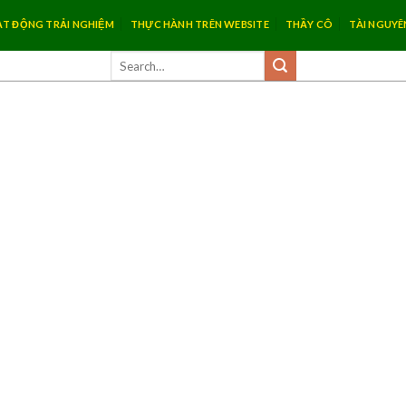
T ĐỘNG TRẢI NGHIỆM
THỰC HÀNH TRÊN WEBSITE
THẦY CÔ
TÀI NGUYÊ