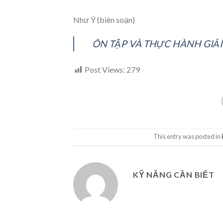
Như Ý (biên soạn)
ÔN TẬP VÀ THỰC HÀNH GIẢI
Post Views:
279
This entry was posted in
KỸ NĂNG CẦN BIẾT