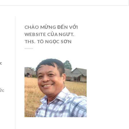
CHÀO MỪNG ĐẾN VỚI
WEBSITE CỦA NGƯT.
THS. TÔ NGỌC SƠN
c
hức