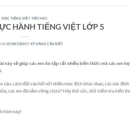
HỌC TIẾNG VIỆT TIỂU HỌC
ỰC HÀNH TIẾNG VIỆT LỚP 5
 ON
25/04/2020
BY
KỸ NĂNG CẦN BIẾT
bài này sẽ giúp các em ôn tập rất nhiều kiến thức mà các em họ
5.
o câu, cách đặt câu hỏi với nhiều mục đích khác nhau, các xác định
 nữa, các em đã nắm vững chưa? Hãy thử sức, thử kiểm tra kiến t
nh hôm nay!