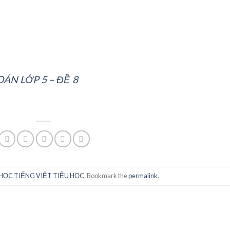
OÁN LỚP 5 – ĐỀ 8
HỌC TIẾNG VIỆT TIỂU HỌC
. Bookmark the
permalink
.