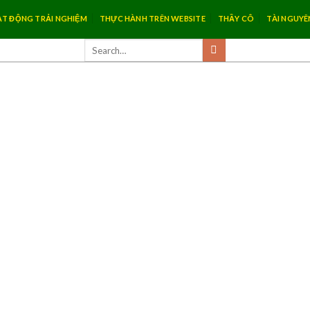
T ĐỘNG TRẢI NGHIỆM
THỰC HÀNH TRÊN WEBSITE
THẦY CÔ
TÀI NGUYÊ