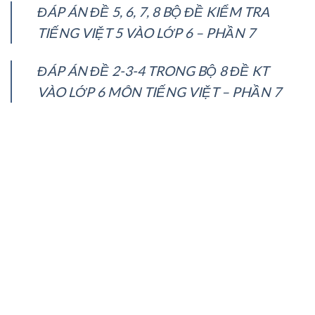
ĐÁP ÁN ĐỀ 5, 6, 7, 8 BỘ ĐỀ KIỂM TRA
TIẾNG VIỆT 5 VÀO LỚP 6 – PHẦN 7
ĐÁP ÁN ĐỀ 2-3-4 TRONG BỘ 8 ĐỀ KT
VÀO LỚP 6 MÔN TIẾNG VIỆT – PHẦN 7