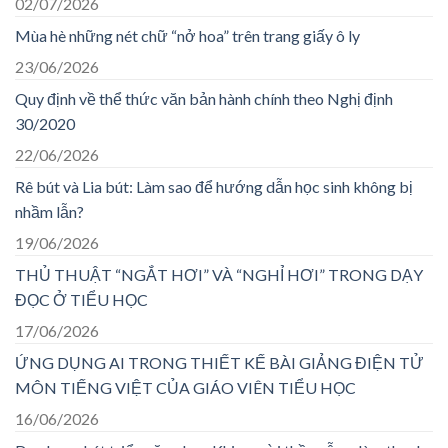
02/07/2026
Mùa hè những nét chữ “nở hoa” trên trang giấy ô ly
23/06/2026
Quy định về thể thức văn bản hành chính theo Nghị định
30/2020
22/06/2026
Rê bút và Lia bút: Làm sao để hướng dẫn học sinh không bị
nhầm lẫn?
19/06/2026
THỦ THUẬT “NGẮT HƠI” VÀ “NGHỈ HƠI” TRONG DẠY
ĐỌC Ở TIỂU HỌC
17/06/2026
ỨNG DỤNG AI TRONG THIẾT KẾ BÀI GIẢNG ĐIỆN TỬ
MÔN TIẾNG VIỆT CỦA GIÁO VIÊN TIỂU HỌC
16/06/2026