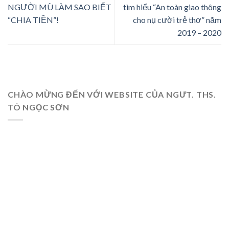
NGƯỜI MÙ LÀM SAO BIẾT
tìm hiểu “An toàn giao thông
“CHIA TIỀN”!
cho nụ cười trẻ thơ” năm
2019 – 2020
CHÀO MỪNG ĐẾN VỚI WEBSITE CỦA NGƯT. THS.
TÔ NGỌC SƠN