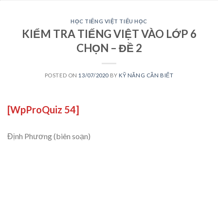
HỌC TIẾNG VIỆT TIỂU HỌC
KIỂM TRA TIẾNG VIỆT VÀO LỚP 6
CHỌN – ĐỀ 2
POSTED ON
13/07/2020
BY
KỸ NĂNG CẦN BIẾT
[WpProQuiz 54]
Định Phương (biên soạn)