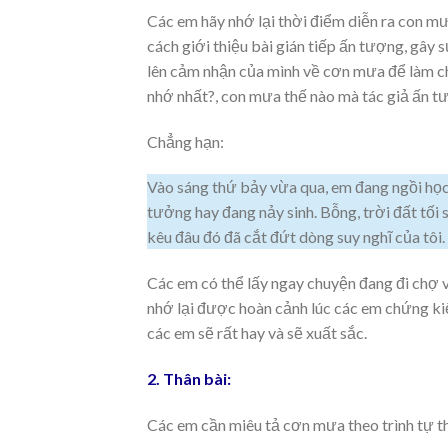
Các em hãy nhớ lại thời điểm diễn ra con mư
cách giới thiệu bài gián tiếp ấn tượng, gây 
lên cảm nhận của mình về cơn mưa để làm cho
nhớ nhất?, con mưa thế nào mà tác giả ấn tư
Chẳng hạn:
Vào sáng thứ bảy vừa qua, em đang ngồi học,
tưởng hay đang nảy sinh. Bỗng, trời đất tối 
kêu đâu đó đã cắt đứt dòng suy nghĩ của tôi
Các em có thể lấy ngay chuyện đang đi chợ vớ
nhớ lại được hoàn cảnh lúc các em chứng kiế
các em sẽ rất hay và sẽ xuất sắc.
2. Thân bài:
Các em cần miêu tả cơn mưa theo trình tự th