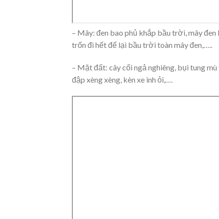
– Mây: đen bao phủ khắp bầu trời, mây đen 
trốn đi hết để lại bầu trời toàn mây đen,…..
– Mặt đất: cây cối ngả nghiêng, bụi tung mù t
đập xèng xèng, kèn xe inh ỏi,….