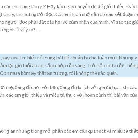
a các em đang làm gì? Hãy lấy ngay chuyện đó để giới thiệu. Đấy l
sự chú ý, thu hút người đọc. Các em luôn nhớ cần có câu kết đoạn n
 người đọc phải đặt câu hỏi về cảm nhận của mình. Vì sao tác giả
ợng nhất vậy ta?,….
 say sưa tìm hiểu nội dung bài để chuẩn bị cho tuần mới. Những ý
sầm lại, gió thổi ào ào, sấm chớp rền vang. Trời sắp mưa rồi! Tiếng
. Cơn mưa hôm ấy thật ấn tượng, tôi không thể nào quên.
i mẹ, đang đi chơi với bạn, đang đi du lịch với gia đình,….. khi cá
n, các em giới thiệu và miêu tả thực với hoàn cảnh thì bài văn của
ời gian nhưng trong mỗi phần các em cần quan sát và miêu tả thật 