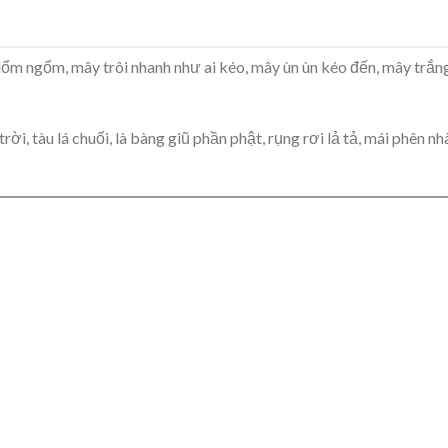
lổm ngổm, mây trôi nhanh như ai kéo, mây ùn ùn kéo đến, mây trắn
rời, tàu lá chuối, là bàng giũ phần phật, rụng rơi lả tả, mái phên nh