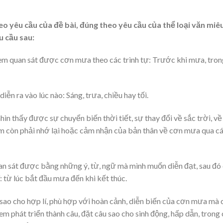
 yêu cầu của đề bài, đúng theo yêu cầu của thể loại văn miê
u cầu sau:
em quan sát được cơn mưa theo các trình tự: Trước khi mưa, tron
n ra vào lúc nào: Sáng, trưa, chiều hay tối.
hìn thấy được sự chuyển biến thời tiết, sự thay đổi về sắc trời, về
 em còn phải nhớ lại hoặc cảm nhận của bản thân về cơn mưa qua c
quan sát được bằng những ý, từ, ngữ mà mình muốn diễn đạt, sau đó
í: từ lúc bắt đầu mưa đến khi kết thúc.
sao cho hợp lí, phù hợp với hoàn cảnh, diễn biến của cơn mưa mà 
 phát triển thành câu, đặt câu sao cho sinh động, hấp dẫn, trong