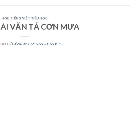
HỌC TIẾNG VIỆT TIỂU HỌC
BÀI VĂN TẢ CƠN MƯA
 ON
12/10/2020
BY
KỸ NĂNG CẦN BIẾT