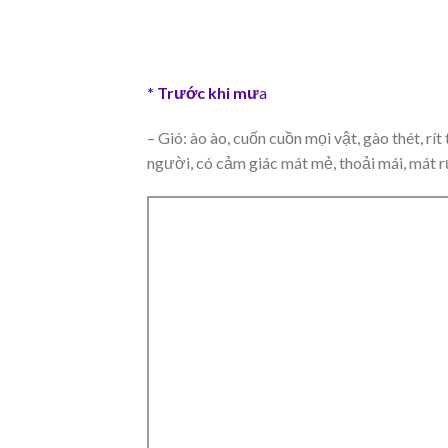
* Trước khi mư
a
– Gió: ào ào, cuốn cuồn mọi vật, gào thét, rí
người, có cảm giác mát mẻ, thoải mái, mát r