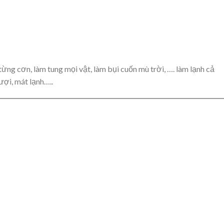
t từng cơn, làm tung mọi vật, làm bụi cuốn mù trời, …. làm lạnh cả
ượi, mát lạnh…..