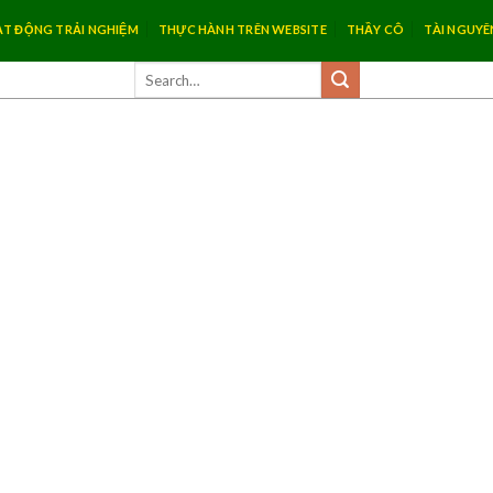
T ĐỘNG TRẢI NGHIỆM
THỰC HÀNH TRÊN WEBSITE
THẦY CÔ
TÀI NGUYÊ