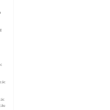
u
g
ác
 các
các
 câu