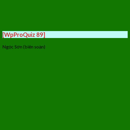
[WpProQuiz 89]
Ngọc Sơn (biên soạn)