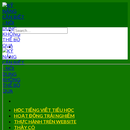
Skip
to
content
HỌC TIẾNG VIỆT TIỂU HỌC
HOẠT ĐỘNG TRẢI NGHIỆM
THỰC HÀNH TRÊN WEBSITE
THẦY CÔ