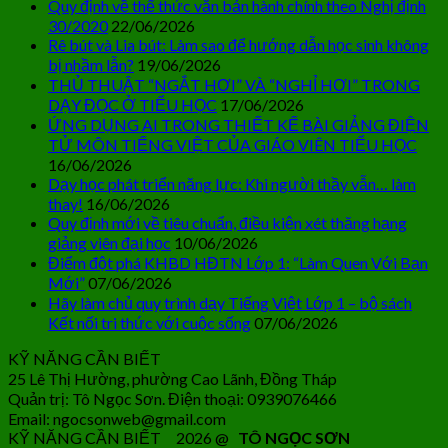
Quy định về thể thức văn bản hành chính theo Nghị định
30/2020
22/06/2026
Rê bút và Lia bút: Làm sao để hướng dẫn học sinh không
bị nhầm lẫn?
19/06/2026
THỦ THUẬT “NGẮT HƠI” VÀ “NGHỈ HƠI” TRONG
DẠY ĐỌC Ở TIỂU HỌC
17/06/2026
ỨNG DỤNG AI TRONG THIẾT KẾ BÀI GIẢNG ĐIỆN
TỬ MÔN TIẾNG VIỆT CỦA GIÁO VIÊN TIỂU HỌC
16/06/2026
Dạy học phát triển năng lực: Khi người thầy vẫn… làm
thay!
16/06/2026
Quy định mới về tiêu chuẩn, điều kiện xét thăng hạng
giảng viên đại học
10/06/2026
Điểm đột phá KHBD HĐTN Lớp 1: “Làm Quen Với Bạn
Mới”
07/06/2026
Hãy làm chủ quy trình dạy Tiếng Việt Lớp 1 – bộ sách
Kết nối tri thức với cuộc sống
07/06/2026
KỸ NĂNG CẦN BIẾT
25 Lê Thị Hường, phường Cao Lãnh, Đồng Tháp
Quản trị: Tô Ngọc Sơn. Điện thoại: 0939076466
Email: ngocsonweb@gmail.com
KỸ NĂNG CẦN BIẾT 2026 @
TÔ NGỌC SƠN