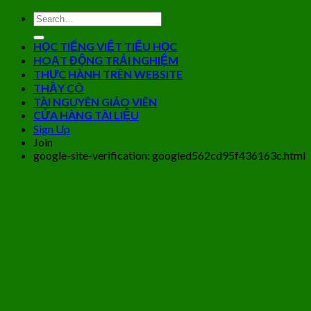
HỌC TIẾNG VIỆT TIỂU HỌC
HOẠT ĐỘNG TRẢI NGHIỆM
THỰC HÀNH TRÊN WEBSITE
THẦY CÔ
TÀI NGUYÊN GIÁO VIÊN
CỬA HÀNG TÀI LIỆU
Sign Up
Join
google-site-verification: googled562cd95f436163c.html