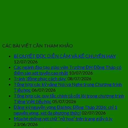
CÁC BÀI VIẾT CẦN THAM KHẢO
BÍ QUYẾT ĐỌC DIỄN CẢM VÀ KỂ CHUYỆN HAY
12/07/2026
Các ngành đào tạo giáo viên Trường ĐH Đồng Tháp có
điểm sàn xét tuyển cao nhất
10/07/2026
Tránh ‘đồng phục cách dạy’
08/07/2026
Tổng hợp các kỹ năng Nói và Nghe trong Chương trình
Tiểu học
06/07/2026
Tổng hợp các quy tắc chính tả cốt lõi trong chương trình
Tiếng Việt tiểu học
05/07/2026
Đăng ký nguyện vọng Đại học Đồng Tháp 2026: chỉ 1
nguyện vọng, xét đa phương thức!
02/07/2026
Mùa hè những nét chữ “nở hoa” trên trang giấy ô ly
23/06/2026