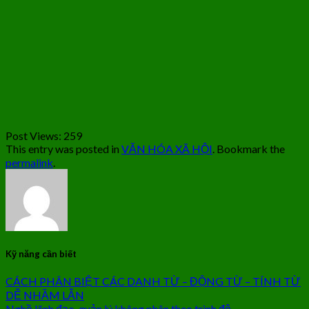
Post Views:
259
This entry was posted in
VĂN HÓA XÃ HỘI
. Bookmark the
permalink
.
Kỹ năng cần biết
CÁCH PHÂN BIỆT CÁC DANH TỪ – ĐỘNG TỪ – TÍNH TỪ
DỄ NHẦM LẪN
Nghề lãnh đạo, quản lý không phân theo trình độ