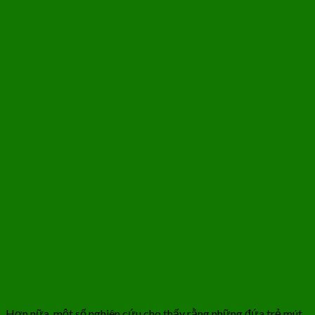
Hơn nữa, một số nghiên cứu cho thấy rằng những đứa trẻ mút