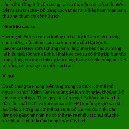
cản trở đường thở của chúng ta. Do đó, việc loại bỏ chất nhờn
tiết ra sau khi chạy bộ bằng cách khạc ra là điều hoàn toàn bình
thường, thậm chí còn hữu ích.
Nhai kẹo cao su
Đương nhiên kẹo cao su không có bất kỳ lợi ích dinh dưỡng
nào, nhưng một nhóm các nhà khoa học của Đại học St.
Lawrence (New York) chứng minh rằng nhai kẹo cao su mang
lại hiệu quả tốt hơn cà phê. Nhai kẹo cao su có thể giúp bạn tập
trung, tăng cường trí nhớ, giảm căng thẳng và cân bằng nội tiết
tố bằng cách nâng cao mức cortisol.
Xì hơi
Đa số chúng ta không biết rằng trong vô thức, cơ thể mỗi
người “xì hơi” (đánh rắm) khoảng 14 lần một ngày, khoảng 3-5
lần trong khi ngủ. Theo quy luật, đường tiêu hóa của bạn bắt
đầu sản xuất CO2 và khí methane (CH4) khoảng 6 giờ sau khi
ăn. Việc xì hơi giúp cơ thể bạn loại bỏ các khí đó. Nếu bạn
đang cố gắng nín nhịn, nó có thể gây ra nhiều tác hại xấu cho
sức khỏe, ít nhất là đau bụng hoặc đầy hơi.