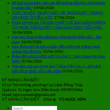
Rê bút và Lia bút: Làm sao để hướng dẫn học sinh không
bị nhầm lẫn?
19/06/2026
THỦ THUẬT “NGẮT HƠI” VÀ “NGHỈ HƠI” TRONG
DẠY ĐỌC Ở TIỂU HỌC
17/06/2026
ỨNG DỤNG AI TRONG THIẾT KẾ BÀI GIẢNG ĐIỆN
TỬ MÔN TIẾNG VIỆT CỦA GIÁO VIÊN TIỂU HỌC
16/06/2026
Dạy học phát triển năng lực: Khi người thầy vẫn… làm
thay!
16/06/2026
Quy định mới về tiêu chuẩn, điều kiện xét thăng hạng
giảng viên đại học
10/06/2026
Điểm đột phá KHBD HĐTN Lớp 1: “Làm Quen Với Bạn
Mới”
07/06/2026
Hãy làm chủ quy trình dạy Tiếng Việt Lớp 1 – bộ sách
Kết nối tri thức với cuộc sống
07/06/2026
KỸ NĂNG CẦN BIẾT
25 Lê Thị Hường, phường Cao Lãnh, Đồng Tháp
Quản trị: Tô Ngọc Sơn. Điện thoại: 0939076466
Email: ngocsonweb@gmail.com
KỸ NĂNG CẦN BIẾT 2026 @
TÔ NGỌC SƠN