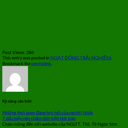
Post Views:
286
This entry was posted in
HOẠT ĐỘNG TRẢI NGHIỆM
.
Bookmark the
permalink
.
Kỹ năng cần biết
Những thói quen đáng học hỏi của người Nhật
7 dấu hiệu nên chấm dứt một tình bạn
Chào mừng đến với website của NGƯT. ThS. Tô Ngọc Sơn