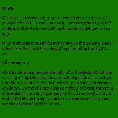
Ợ hơi
Ợ hơi sau khi ăn xong thực sự tốt cho dạ dày của bạn, vì nó
giúp giải tỏa khí. Ức chế ợ hơi và giữ hơi trong dạ dày có thể
khiến axit dịch vị bắn vào thực quản, do đó có thể gây ra đau
ngực.
Nhưng nếu bạn ợ quá nhiều trong ngày, có lẽ bạn nên đi bác sĩ
kiểm tra, vì đây có thể là triệu chứng của chứng trào ngược
axit.
Cắn móng tay
Khi bạn cắn móng tay, bạn đã nuốt một số vi khuẩn tồn tại trên
và trong móng. Điều này dẫn đến hệ thống miễn dịch của bạn
bắt đầu sản xuất các tế bào bạch cầu, giúp chống lại những vi
khuẩn này. Cơ thể của bạn cũng có một cơ chế giúp ghi nhớ lại
loại vi khuẩn này trong ngân hàng ký ức của nó, vì vậy nếu gặp
một loại vi khuẩn tương tự lần thứ hai, bạn sẽ có các tế bào
lympho có khả năng đánh bại nó.