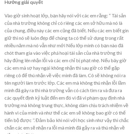
Hướng giải quyết
Vào giờ sinh hoạt lớp, bạn hãy nói với các em rằng: “ Tài sản
của nhà trường không chỉ có riêng các em sở hữu mà nó là
của chung, điều này các em cũng đã biết. Nếu các em biết gìn
giữ thì nó sẽ luôn đẹp để chúng ta có thể sử dụng trong rất
nhiều năm mà nó vẫn như mới Nếu lớp mình có bạn nào đã
chót tham gia vào việc phá hoại tài sản của nhà trường thì
hãy đứng lên nhận lỗi và các em chỉ bị phạt nhẹ. Nếu bây giờ
các em mà sợ hay ngại không nhận thì sau giờ có thể gặp
riêng cô để thú nhận về việc mình đã làm. Cô sẽ không nói ra
tên người làm trước lớp. Các em mà không thú nhận lỗi lầm
mình đã gây ra thì nhà trường vẫn có cách tìm ra và đưa ra
các quyết định kỷ luật đến em đó vì đã vi phạm quy định nhà
trường mà không trung thực, không dám chịu trách nhiệm về
hành vi của mình và như thế các em sẽ không bao giờ có thể
tiến bộ được ’’. Đảm bảo khi nói với học sinh như vậy thì chắc
chắn các em sẽ nhận ra lỗi mà mình đã gậy ra và thú nhận về