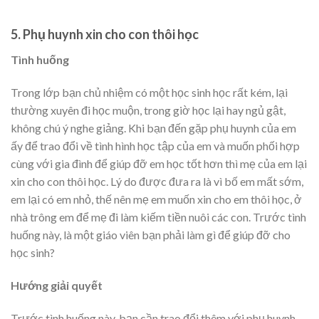
5. Phụ huynh xin cho con thôi học
Tình huống
Trong lớp bạn chủ nhiệm có một học sinh học rất kém, lại
thường xuyên đi học muộn, trong giờ học lại hay ngủ gật,
không chú ý nghe giảng. Khi bạn đến gặp phụ huynh của em
ấy để trao đổi về tình hình học tập của em và muốn phối hợp
cùng với gia đình để giúp đỡ em học tốt hơn thì mẹ của em lại
xin cho con thôi học. Lý do được đưa ra là vì bố em mất sớm,
em lại có em nhỏ, thế nên mẹ em muốn xin cho em thôi học, ở
nhà trông em để mẹ đi làm kiếm tiền nuôi các con. Trước tình
huống này, là một giáo viên bạn phải làm gì để giúp đỡ cho
học sinh?
Hướng giải quyết
Trước tình huống này, bạn cần trao đổi thêm với phụ huynh