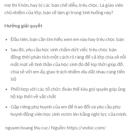
mẹ thì li hôn, hay bị các bạn chế diễu, trêu chọc. Là giáo viên
chủ nhiệm của lớp, bạn sẽ làm gì trong tình huống này?
Hướng giải quyết
Đầu tiên, bạn cần tìm hiểu xem em nào hay trêu chọc bạn
Sau đó, yêu cầu học sinh chấm dứt việc trêu chọc bạn
đồng thời phân tích một cách rõ ràng để cả lớp chia sẻ nỗi
mất mát về tinh thần của học sinh đó để kịp thời giúp đỡ,
chia sẻ với em ấy, giao trách nhiệm dìu dắt nhau cùng tiến
bộ
Phối hợp với các tổ chức đoàn thể kêu gọi quyên góp ủng
hộ kịp thời về vật chất
Gặp riêng phụ huynh của em để trao đổi và yêu cầu phụ
huynh động viên học sinh vươn lên bằng nghị lực của mình.
nguyen hoang thu cuc/ Nguồn: https://vndoc.com/