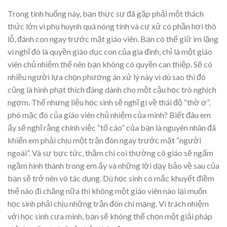
Trong tình huống này, bạn thực sự đã gặp phải một thách
thức lớn vì phụ huynh quá nóng tính và cư xử có phần hơi thô
lỗ, đánh con ngay trước mặt giáo viên. Bạn có thể giữ im lặng
vì nghĩ đó là quyền giáo dục con của gia đình, chỉ là một giáo
viên chủ nhiệm thế nên bạn không có quyền can thiệp. Sẽ có
nhiều người lựa chọn phương án xử lý này vì dù sao thì đó
cũng là hình phạt thích đáng dành cho một cậu học trò nghịch
ngợm. Thế nhưng liệu học sinh sẽ nghĩ gì về thái độ “thờ ơ”,
phó mặc đó của giáo viên chủ nhiệm của mình? Biết đâu em
ấy sẽ nghĩ rằng chính việc “tố cáo” của bạn là nguyên nhân đã
khiến em phải chịu một trận đòn ngay trước mặt “người
ngoài”. Và sự bực tức, thậm chí coi thường cô giáo sẽ ngấm
ngầm hình thành trong em ấy và những lời dạy bảo về sau của
bạn sẽ trở nên vô tác dụng. Dù học sinh có mắc khuyết điềm
thế nào đi chăng nữa thì không một giáo viên nào lại muốn
học sinh phải chịu những trận đòn chí mạng. Vì trách nhiệm
với học sinh cưa mình, bạn sẽ không thể chọn một giải pháp