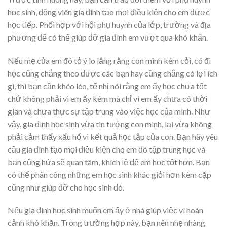
học sinh, động viên gia đình tạo mọi điều kiện cho em được
học tiếp. Phối hợp với hội phụ huynh của lớp, trường và địa
phương để có thể giúp đỡ gia đình em vượt qua khó khăn.
Nếu mẹ của em đó tỏ ý lo lắng rằng con mình kém cỏi, có đi
học cũng chẳng theo được các bạn hay cũng chẳng có lợi ích
gì, thì bạn cần khéo léo, tế nhị nói rằng em ấy học chưa tốt
chứ không phải vì em ấy kém mà chỉ vì em ấy chưa có thời
gian và chưa thực sự tập trung vào việc học của mình. Như
vậy, gia đình học sinh vừa tin tưởng con mình, lại vừa không
phải cảm thấy xấu hổ vì kết quả học tập của con. Bạn hãy yêu
cầu gia đình tạo mọi điều kiện cho em đó tập trung học và
bạn cũng hứa sẽ quan tâm, khích lệ để em học tốt hơn. Bạn
có thể phân công những em học sinh khác giỏi hơn kèm cặp
cũng như giúp đỡ cho học sinh đó.
Nếu gia đình học sinh muốn em ấy ở nhà giúp việc vì hoàn
cảnh khó khăn. Trong trường hợp này, bạn nên nhẹ nhàng