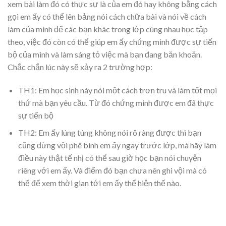
xem bài làm đó có thực sự là của em đó hay không bằng cách
gọi em ấy có thể lên bảng nói cách chữa bài và nói về cách
làm của mình để các bạn khác trong lớp cùng nhau học tập
theo, việc đó còn có thể giúp em ấy chứng minh được sự tiến
bộ của mình và làm sáng tỏ việc mà bạn đang băn khoăn.
Chắc chắn lúc này sẽ xảy ra 2 trường hợp:
TH1: Em học sinh này nói một cách trơn tru và làm tốt mọi
thứ mà bạn yêu cầu. Từ đó chứng minh được em đã thực
sự tiến bộ
TH2: Em ấy lúng túng không nói rõ ràng được thì bạn
cũng đừng vội phê bình em ấy ngay trước lớp, mà hãy làm
điều này thật tế nhị có thể sau giờ học bạn nói chuyện
riêng với em ấy. Và điểm đó bạn chưa nên ghi vội mà có
thể để xem thời gian tới em ấy thể hiện thế nào.