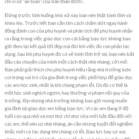
chỉ vì sự “an toàn” của bản thân được.
Đứng trước tình huống khó xử này bạn nên thật bình tĩnh và
khéo léo. Trước hết bạn cần tìm cách chấm dứt ngay hành
động đánh con của phụ huynh và phân tích để phụ huynh nhận
ra rằng trong việc giáo dục con cái bằng bạo lực không bao
giờ đem lại kết quả tốt đẹp mà đôi khi việc đó còn phản tác
dụng. Sau khi phụ huynh đó có vẻ bình tĩnh trở lại, bạn nên bắt
đầu câu chuyện của mình một cách thật nhẹ nhàng, cởi mở.
Bạn phải giải thích cho phụ huynh hiểu rằng nhà trường luôn
coi trọng vai trò của gia đình trong việc phối hợp để giáo dục
các em học sinh, nhất là khi chúng phạm lỗi. Dù đó có thể là
một học sinh nghịch ngợm, hay thường vi phạm nội quy của
trường, lớp nhưng nhà trường không bao giờ mong muốn
gia đình lại giáo dục em bằng bạo lực. Vì các em đang ở độ
tuổi còn quá nhỏ và mọi thứ chỉ như vừa mới bắt đầu đối với
các em, thế nên sự nhẹ nhàng, ân cần nhưng tuyệt đối nghiệm
khắc mới có tác dụng khi chúng có lỗi. Bạo lực hay sự xúc