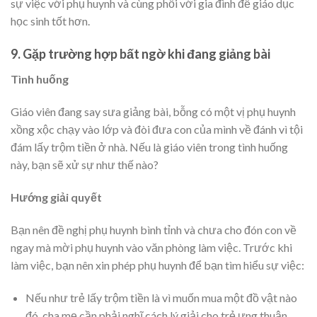
sự việc với phụ huynh và cùng phối với gia đình để giáo dục
học sinh tốt hơn.
9. Gặp trường hợp bất ngờ khi đang giảng bài
Tình huống
Giáo viên đang say sưa giảng bài, bỗng có một vị phụ huynh
xồng xộc chạy vào lớp và đòi đưa con của mình về đánh vì tội
đám lấy trộm tiền ở nhà. Nếu là giáo viên trong tình huống
này, bạn sẽ xử sự như thế nào?
Hướng giải quyết
Bạn nên đề nghị phụ huynh bình tỉnh và chưa cho đón con về
ngay mà mời phụ huynh vào văn phòng làm việc. Trước khi
làm việc, bạn nên xin phép phụ huynh để bạn tìm hiểu sự việc:
Nếu như trẻ lấy trộm tiền là vì muốn mua một đồ vật nào
đó, cha mẹ cần phải nghĩ cách lý giải cho trẻ ưng thuận,