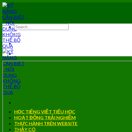
Skip
to
content
HỌC TIẾNG VIỆT TIỂU HỌC
HOẠT ĐỘNG TRẢI NGHIỆM
THỰC HÀNH TRÊN WEBSITE
THẦY CÔ