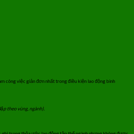
àm công việc giản đơn nhất trong điều kiện lao động bình
lập theo vùng, ngành).
c ghi trong thỏa ước lao động tập thể ngành nhưng không được