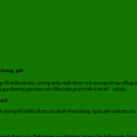
 tháng, giờ
g tối thiểu là mức lương thấp nhất được trả cho người lao động l
a đình họ, phù hợp với điều kiện phát triển kinh tế – xã hội;
 giờ.
lương tối thiểu được xác định theo tháng, ngày, giờ và được xác 
 ngành được xác định thông qua thương lượng tập thể ngành, đượ