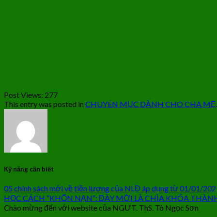
Post Views:
277
This entry was posted in
CHUYÊN MỤC DÀNH CHO CHA MẸ
Kỹ năng cần biết
05 chính sách mới về tiền lương của NLĐ áp dụng từ 01/01/202
HỌC CÁCH “KHỐN NẠN”: ĐÂY MỚI LÀ CHÌA KHÓA THÀN
Chào mừng đến với website của NGƯT. ThS. Tô Ngọc Sơn