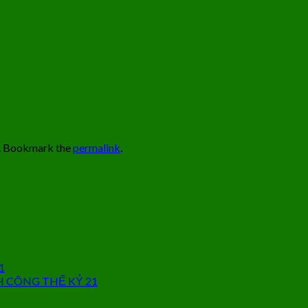
. Bookmark the
permalink
.
1
H CÔNG THẾ KỶ 21