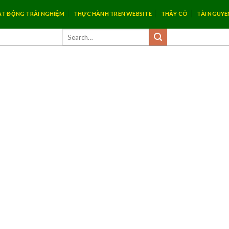
T ĐỘNG TRẢI NGHIỆM
THỰC HÀNH TRÊN WEBSITE
THẦY CÔ
TÀI NGUYÊ