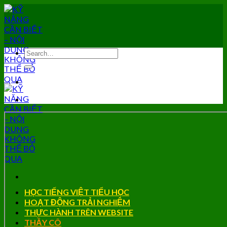
Skip
to
content
HỌC TIẾNG VIỆT TIỂU HỌC
HOẠT ĐỘNG TRẢI NGHIỆM
THỰC HÀNH TRÊN WEBSITE
THẦY CÔ