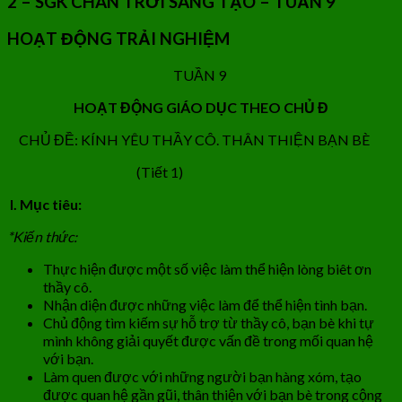
2 – SGK CHÂN TRỜI SÁNG TẠO – TUẦN 9
HOẠT ĐỘNG TRẢI NGHIỆM
TUẦN 9
HOẠT ĐỘNG GIÁO DỤC THEO CHỦ Đ
CHỦ ĐỀ: KÍNH YÊU THẦY CÔ. THÂN THIỆN BẠN BÈ
(Tiết 1)
I. Mục tiêu:
*Kiến thức:
Thực hiện được một số việc làm thể hiện lòng biêt ơn
thầy cô.
Nhận diện được những việc làm để thể hiện tình bạn.
Chủ động tìm kiếm sự hỗ trợ từ thầy cô, bạn bè khi tự
mình không giải quyết được vấn đề trong mối quan hệ
với bạn.
Làm quen được với những người bạn hàng xóm, tạo
được quan hệ gần gũi, thân thiện với bạn bè trong cộng