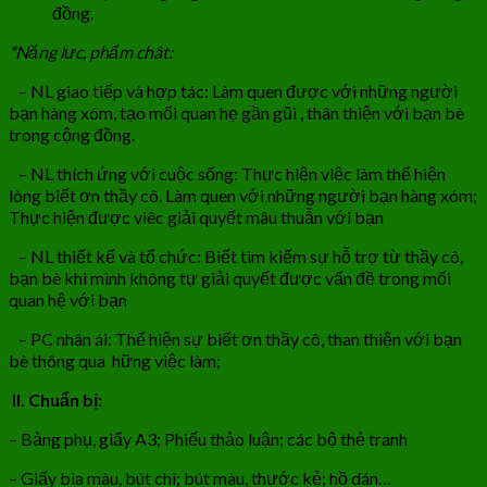
đồng.
*Năng lưc, phẩm chât:
– NL giao tiếp và hợp tác: Làm quen được với những người
bạn hàng xóm, tạo mối quan hẹ gần gũi , thân thiện với bạn bè
trong cộng đồng.
– NL thích ứng với cuộc sống: Thực hiện việc làm thể hiện
lòng biết ơn thầy cô. Làm quen với những người bạn hàng xóm;
Thực hiện được viêc giải quyết mâu thuẫn với bạn
– NL thiết kế và tổ chức: Biết tìm kiếm sự hỗ trợ từ thầy cô,
bạn bè khi mình không tự giải quyết được vấn đề trong mối
quan hệ với bạn
– PC nhân ái: Thể hiện sự biết ơn thầy cô, than thiện với bạn
bè thông qua hững việc làm;
II. Chuẩn bị:
– Bảng phụ, giấy A3; Phiếu thảo luận; các bộ thẻ tranh
– Giấy bìa màu, bút chì; bút màu, thước kẻ; hồ dán…