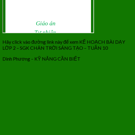
Hãy click vào đường link này để xem KẾ HOẠCH BÀI DẠY
LỚP 2 – SGK CHÂN TRỜI SÁNG TẠO – TUẦN 10
Dinh Phương – KỸ NĂNG CẦN BIẾT