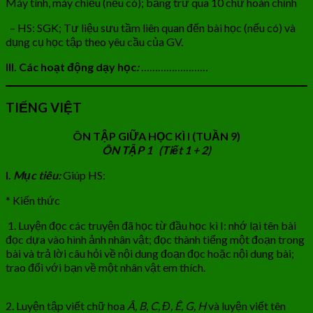
Máy tính, máy chiếu (nếu có); bảng trừ qua 10 chư hoàn chỉnh
– HS: SGK; Tư liệu sưu tầm liên quan đến bài học (nếu có) và
dụng cụ học tập theo yêu cầu của GV.
III. Các hoạt động dạy học
:
……………………
TIẾNG VIỆT
ÔN TẬP GIỮA HỌC KÌ I (TUẦN 9)
ÔN TẬP 1 (Tiết 1 + 2)
I.
Mục tiêu:
Giúp HS:
* Kiến thức
1. Luyện đọc các truyện đã học từ đầu học kì I: nhớ lại tên bài
đọc dựa vào hình ảnh nhân vật; đọc thành tiếng một đoạn trong
bài và trả lời câu hỏi về nội dung đoạn đọc hoặc nội dung bài;
trao đổi với bạn về một nhân vật em thích.
2. Luyện tập viết chữ hoa
Â, B, C, Đ, Ê, G, H
và luyện viết tên