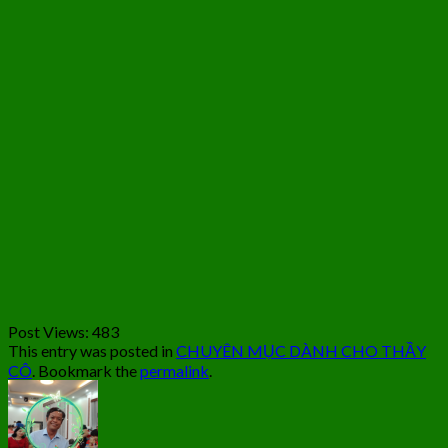
Post Views:
483
This entry was posted in
CHUYÊN MỤC DÀNH CHO THẦY
CÔ
. Bookmark the
permalink
.