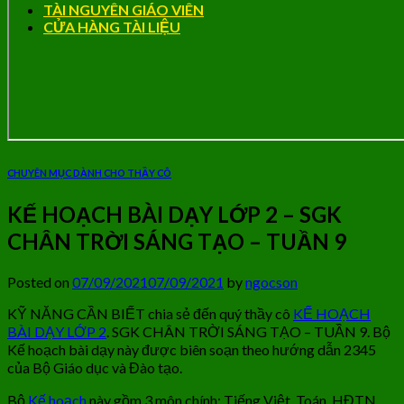
TÀI NGUYÊN GIÁO VIÊN
CỬA HÀNG TÀI LIỆU
CHUYÊN MỤC DÀNH CHO THẦY CÔ
KẾ HOẠCH BÀI DẠY LỚP 2 – SGK
CHÂN TRỜI SÁNG TẠO – TUẦN 9
Posted on
07/09/2021
07/09/2021
by
ngocson
KỸ NĂNG CẦN BIẾT chia sẻ đến quý thầy cô
KẾ HOẠCH
BÀI DẠY LỚP 2
. SGK CHÂN TRỜI SÁNG TẠO – TUẦN 9. Bộ
Kế hoạch bài dạy này được biên soạn theo hướng dẫn 2345
của Bộ Giáo dục và Đào tạo.
Bộ
Kế hoạch
này gồm 3 môn chính: Tiếng Việt, Toán, HĐTN