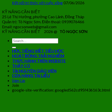
Kết nối tri thức với cuộc sống
07/06/2026
KỸ NĂNG CẦN BIẾT
25 Lê Thị Hường, phường Cao Lãnh, Đồng Tháp
Quản trị: Tô Ngọc Sơn. Điện thoại: 0939076466
Email: ngocsonweb@gmail.com
KỸ NĂNG CẦN BIẾT 2026 @
TÔ NGỌC SƠN
HỌC TIẾNG VIỆT TIỂU HỌC
HOẠT ĐỘNG TRẢI NGHIỆM
THỰC HÀNH TRÊN WEBSITE
THẦY CÔ
TÀI NGUYÊN GIÁO VIÊN
CỬA HÀNG TÀI LIỆU
Sign Up
Join
google-site-verification: googled562cd95f436163c.html