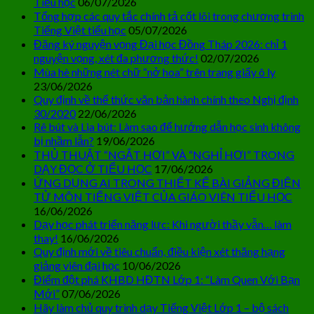
Tiểu học
06/07/2026
Tổng hợp các quy tắc chính tả cốt lõi trong chương trình
Tiếng Việt tiểu học
05/07/2026
Đăng ký nguyện vọng Đại học Đồng Tháp 2026: chỉ 1
nguyện vọng, xét đa phương thức!
02/07/2026
Mùa hè những nét chữ “nở hoa” trên trang giấy ô ly
23/06/2026
Quy định về thể thức văn bản hành chính theo Nghị định
30/2020
22/06/2026
Rê bút và Lia bút: Làm sao để hướng dẫn học sinh không
bị nhầm lẫn?
19/06/2026
THỦ THUẬT “NGẮT HƠI” VÀ “NGHỈ HƠI” TRONG
DẠY ĐỌC Ở TIỂU HỌC
17/06/2026
ỨNG DỤNG AI TRONG THIẾT KẾ BÀI GIẢNG ĐIỆN
TỬ MÔN TIẾNG VIỆT CỦA GIÁO VIÊN TIỂU HỌC
16/06/2026
Dạy học phát triển năng lực: Khi người thầy vẫn… làm
thay!
16/06/2026
Quy định mới về tiêu chuẩn, điều kiện xét thăng hạng
giảng viên đại học
10/06/2026
Điểm đột phá KHBD HĐTN Lớp 1: “Làm Quen Với Bạn
Mới”
07/06/2026
Hãy làm chủ quy trình dạy Tiếng Việt Lớp 1 – bộ sách