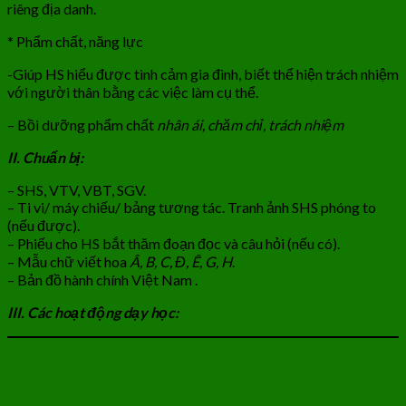
riêng địa danh.
* Phẩm chất, năng lực
-Giúp HS hiểu được tình cảm gia đình, biết thể hiện trách nhiệm
với người thân bằng các việc làm cụ thể.
– Bồi dưỡng phẩm chất
nhân ái, chăm chỉ, trách nhiệm
II. Chuẩn bị:
– SHS, VTV, VBT, SGV.
– Ti vi/ máy chiếu/ bảng tương tác. Tranh ảnh SHS phóng to
(nếu được).
– Phiếu cho HS bắt thăm đoạn đọc và câu hỏi (nếu có).
– Mẫu chữ viết hoa
Â, B, C, Đ, Ê, G, H
.
– Bản đồ hành chính Việt Nam .
III. Các hoạt động dạy học: